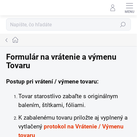
Prejsť
na
obsah
Hľadať
Domov
Formulár na vrátenie a výmenu
Tovaru
Postup pri vrátení / výmene tovaru:
Tovar starostlivo zabaľte s originálnym
balením, štítkami, fóliami.
K zabalenému tovaru priložte aj vyplnený a
vytlačený
protokol na Vrátenie / Výmenu
tovaru