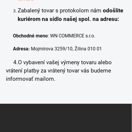
Zabalený tovar s protokolom nám
odošlite
kuriérom na sídlo našej spol. na adresu:
Obchodné meno
: WN COMMERCE s.r.o.
Adresa:
Mojmírova 3259/10, Žilina 010 01
4.O vybavení vašej výmeny tovaru alebo
vrátení platby za vrátený tovar vás budeme
informovať mailom.
Z
á
p
ä