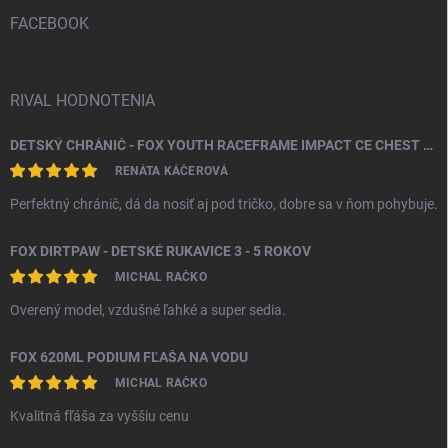
t
i
FACEBOOK
e
RIVAL HODNOTENIA
DETSKÝ CHRÁNIČ - FOX YOUTH RACEFRAME IMPACT CE CHEST GUARD
RENÁTA KÁČEROVÁ
Perfektný chránič, dá da nosiť aj pod tričko, dobre sa v ňom pohybuje.
FOX DIRTPAW - DETSKÉ RUKAVICE 3 - 5 ROKOV
MICHAL RAČKO
Overený model, vzdušné ľahké a super sedia.
FOX 620ML PODIUM FĽAŠA NA VODU
MICHAL RAČKO
Kvalitná fľáša za vyššiu cenu