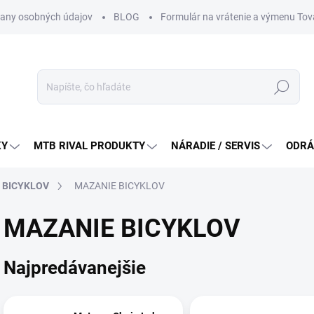
any osobných údajov
BLOG
Formulár na vrátenie a výmenu Tov
Hľadať
KY
MTB RIVAL PRODUKTY
NÁRADIE / SERVIS
ODRÁ
E BICYKLOV
MAZANIE BICYKLOV
MAZANIE BICYKLOV
Najpredávanejšie