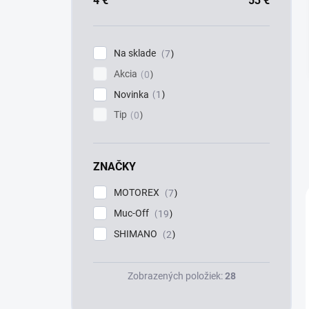
a
4
€
53
€
n
e
l
Na sklade
7
Akcia
0
Novinka
1
Tip
0
ZNAČKY
MOTOREX
7
Muc-Off
19
SHIMANO
2
Zobrazených položiek:
28