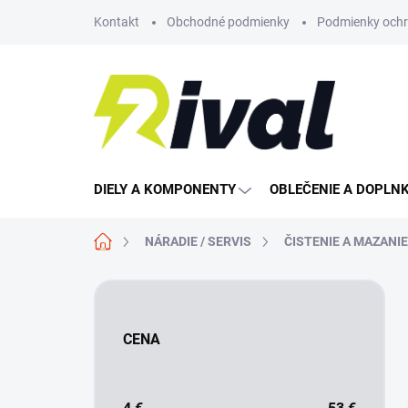
Prejsť
Kontakt
Obchodné podmienky
Podmienky ochr
na
obsah
DIELY A KOMPONENTY
OBLEČENIE A DOPLN
Domov
NÁRADIE / SERVIS
ČISTENIE A MAZANI
B
o
č
CENA
n
ý
p