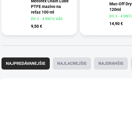
Motorex Chain Lube
Muc-Off Dry
PTFE mazivo na
120ml
reťaz 100 ml
DO 3 - 4 DNÍ
DO 3 - 4 DNÍ U VÁS
14,90 €
9,50 €
R
a
NAJPREDÁVANEJŠIE
NAJLACNEJŠIE
NAJDRAHŠIE
d
e
n
V
i
ý
NOVINKA
e
p
p
i
r
s
o
p
d
r
u
o