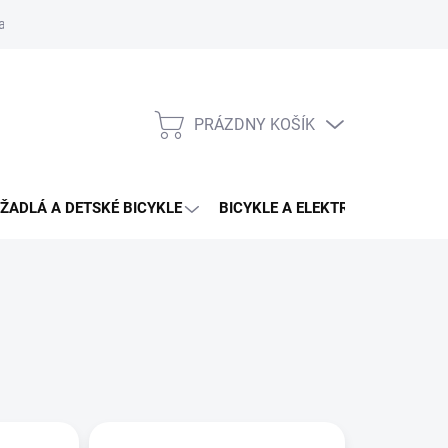
aru
PRÁZDNY KOŠÍK
NÁKUPNÝ
KOŠÍK
ŽADLÁ A DETSKÉ BICYKLE
BICYKLE A ELEKTRO BICYKLE