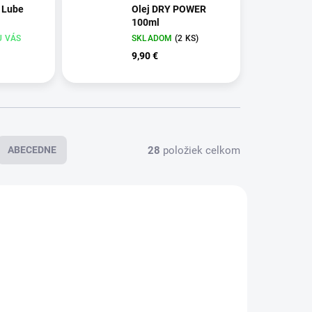
 Lube
Olej DRY POWER
100ml
 U VÁS
SKLADOM
(2 KS)
9,90 €
28
položiek celkom
ABECEDNE