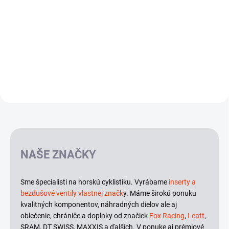
Detail
NAŠE ZNAČKY
Sme špecialisti na horskú cyklistiku. Vyrábame
inserty a
bezdušové ventily vlastnej značk
y. Máme širokú ponuku
kvalitných komponentov, náhradných dielov ale aj
oblečenie, chrániče a doplnky od značiek
Fox Racing
,
Leatt
,
SRAM, DT SWISS, MAXXIS a ďalších. V ponuke aj prémiové