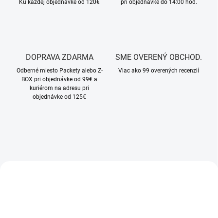
Ku každej objednávke od 120€
pri objednávke do 14:00 hod.
DOPRAVA ZDARMA
SME OVERENÝ OBCHOD.
Odberné miesto Packety alebo Z-
Viac ako 99 overených recenzií
BOX pri objednávke od 99€ a
kuriérom na adresu pri
objednávke od 125€
NOVINKA
NOVINKA