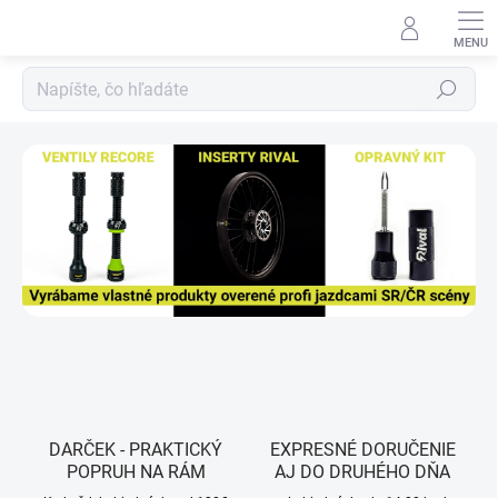
Prejsť
na
obsah
Hľadať
N
A
Š
E
Z
N
A
Č
K
Y
DARČEK - PRAKTICKÝ
EXPRESNÉ DORUČENIE
POPRUH NA RÁM
AJ DO DRUHÉHO DŇA