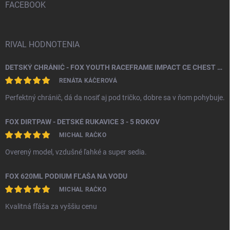
i
FACEBOOK
e
RIVAL HODNOTENIA
DETSKÝ CHRÁNIČ - FOX YOUTH RACEFRAME IMPACT CE CHEST GUARD
RENÁTA KÁČEROVÁ
Perfektný chránič, dá da nosiť aj pod tričko, dobre sa v ňom pohybuje.
FOX DIRTPAW - DETSKÉ RUKAVICE 3 - 5 ROKOV
MICHAL RAČKO
Overený model, vzdušné ľahké a super sedia.
FOX 620ML PODIUM FĽAŠA NA VODU
MICHAL RAČKO
Kvalitná fľáša za vyššiu cenu