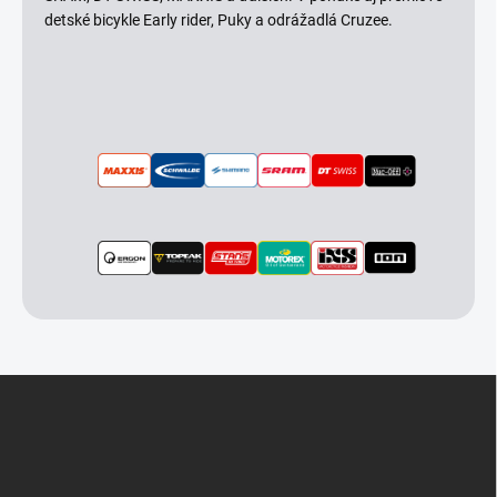
detské bicykle Early rider, Puky a odrážadlá Cruzee.
Z
á
p
ä
t