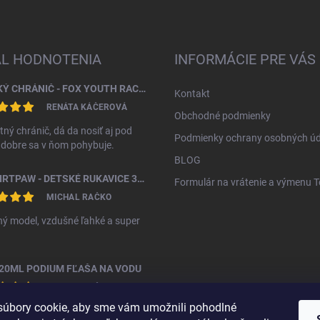
AL HODNOTENIA
INFORMÁCIE PRE VÁS
DETSKÝ CHRÁNIČ - FOX YOUTH RACEFRAME IMPACT CE CHEST GUARD
Kontakt
RENÁTA KÁČEROVÁ
Obchodné podmienky
tný chránič, dá da nosiť aj pod
Podmienky ochrany osobných úd
, dobre sa v ňom pohybuje.
BLOG
FOX DIRTPAW - DETSKÉ RUKAVICE 3 - 5 ROKOV
Formulár na vrátenie a výmenu 
MICHAL RAČKO
ý model, vzdušné ľahké a super
20ML PODIUM FĽAŠA NA VODU
MICHAL RAČKO
úbory cookie, aby sme vám umožnili pohodlné
ná fľáša za vyššiu cenu