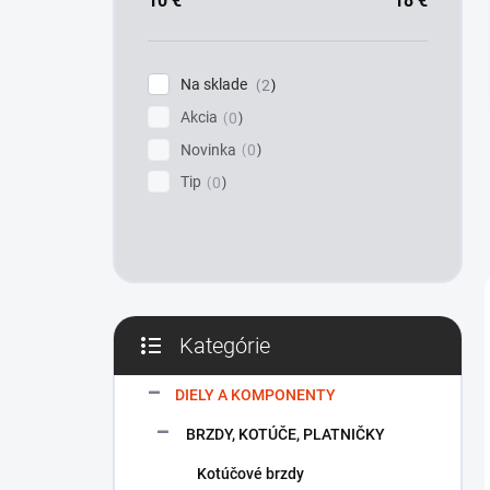
a
10
€
18
€
n
e
l
Na sklade
2
Akcia
0
Novinka
0
Tip
0
Kategórie
Preskočiť
kategórie
DIELY A KOMPONENTY
BRZDY, KOTÚČE, PLATNIČKY
Kotúčové brzdy