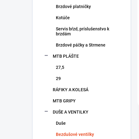
Brzdové platničky
Kotúče
Servis bŕzd, príslušenstvo k
brzdám
Brzdové páčky a Strmene
MTB PLÁŠTE
27,5
29
RÁFIKY A KOLESÁ
MTB GRIPY
DUŠE A VENTILKY
Duše
Bezdušové ventilky