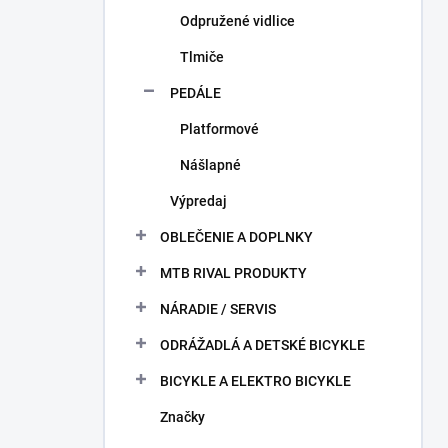
Odpružené vidlice
Tlmiče
PEDÁLE
Platformové
Nášlapné
Výpredaj
OBLEČENIE A DOPLNKY
MTB RIVAL PRODUKTY
NÁRADIE / SERVIS
ODRÁŽADLÁ A DETSKÉ BICYKLE
BICYKLE A ELEKTRO BICYKLE
Značky