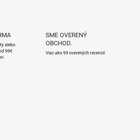
RMA
SME OVERENÝ
OBCHOD.
ty alebo
 od 99€
Viac ako 99 overených recenzií
ri