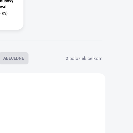
zdušový
ival
5 KS)
2
položiek celkom
ABECEDNE