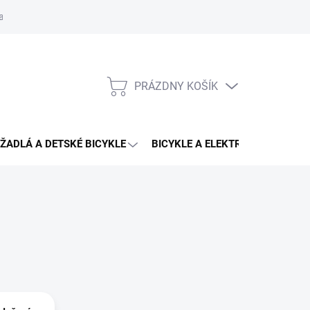
aru
PRÁZDNY KOŠÍK
NÁKUPNÝ
KOŠÍK
ŽADLÁ A DETSKÉ BICYKLE
BICYKLE A ELEKTRO BICYKLE