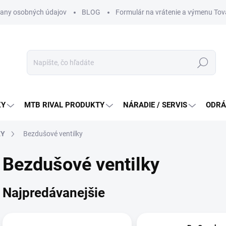
any osobných údajov
BLOG
Formulár na vrátenie a výmenu Tov
Hľadať
KY
MTB RIVAL PRODUKTY
NÁRADIE / SERVIS
ODRÁ
KY
Bezdušové ventilky
Bezdušové ventilky
Najpredávanejšie