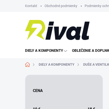
Prejsť
Kontakt
Obchodné podmienky
Podmienky ochr
na
obsah
DIELY A KOMPONENTY
OBLEČENIE A DOPLN
Domov
DIELY A KOMPONENTY
DUŠE A VENTIL
B
o
č
CENA
n
ý
p