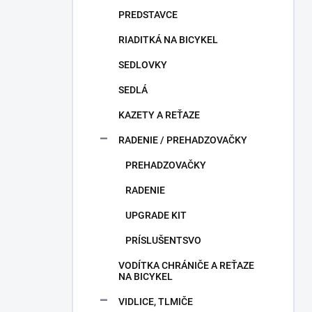
PREDSTAVCE
RIADITKÁ NA BICYKEL
SEDLOVKY
SEDLÁ
KAZETY A REŤAZE
RADENIE / PREHADZOVAČKY
PREHADZOVAČKY
RADENIE
UPGRADE KIT
PRÍSLUŠENTSVO
VODÍTKA CHRÁNIČE A REŤAZE
NA BICYKEL
VIDLICE, TLMIČE