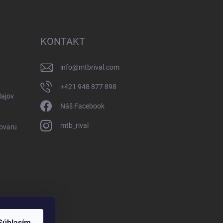
KONTAKT
info
@
mtbrival.com
+421 948 877 898
ajov
Náš Facebook
mtb_rival
Tovaru
Súhlasím