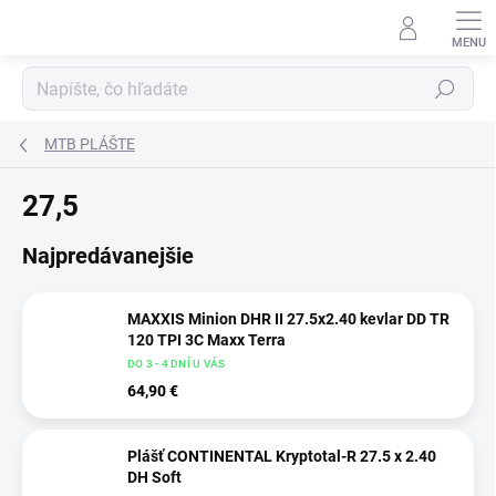
Prejsť
na
obsah
Hľadať
MTB PLÁŠTE
27,5
Najpredávanejšie
MAXXIS Minion DHR II 27.5x2.40 kevlar DD TR
120 TPI 3C Maxx Terra
DO 3 - 4 DNÍ U VÁS
64,90 €
Plášť CONTINENTAL Kryptotal-R 27.5 x 2.40
DH Soft