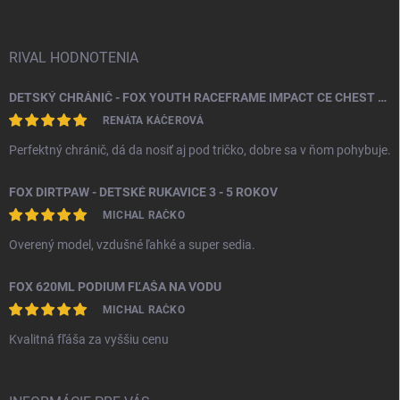
e
RIVAL HODNOTENIA
DETSKÝ CHRÁNIČ - FOX YOUTH RACEFRAME IMPACT CE CHEST GUARD
RENÁTA KÁČEROVÁ
Perfektný chránič, dá da nosiť aj pod tričko, dobre sa v ňom pohybuje.
FOX DIRTPAW - DETSKÉ RUKAVICE 3 - 5 ROKOV
MICHAL RAČKO
Overený model, vzdušné ľahké a super sedia.
FOX 620ML PODIUM FĽAŠA NA VODU
MICHAL RAČKO
Kvalitná fľáša za vyššiu cenu