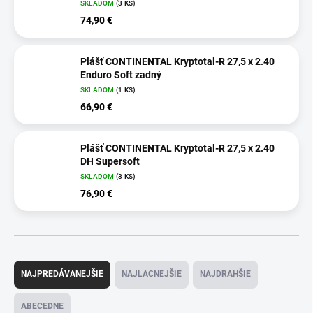
SKLADOM
(3 KS)
74,90 €
Plášť CONTINENTAL Kryptotal-R 27,5 x 2.40
Enduro Soft zadný
SKLADOM
(1 KS)
66,90 €
Plášť CONTINENTAL Kryptotal-R 27,5 x 2.40
DH Supersoft
SKLADOM
(3 KS)
76,90 €
R
a
NAJPREDÁVANEJŠIE
NAJLACNEJŠIE
NAJDRAHŠIE
d
e
ABECEDNE