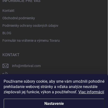
INFORMÁCIE PRE VÁS
Kontakt
Obchodné podmienky
Podmienky ochrany osobných údajov
BLOG
Formulár na vrátenie a výmenu Tovaru
KONTAKT
info
@
mtbrival.com
+421 948 877 898
Používame súbory cookie, aby sme vám umožnili pohodlné
Náš Facebook
prehliadanie webovej stránky a vďaka analýze neustále
zlepšovali jej funkcie, výkon a použiteľnosť.
Viac informácií
mtb_rival
Nastavenie