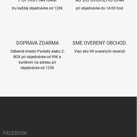
i
k
Ku každej objednávke od 120€
pri objednávke do 14:00 hod.
e
y
v
ý
p
i
s
DOPRAVA ZDARMA
SME OVERENÝ OBCHOD.
u
Odberné miesto Packety alebo Z-
Viac ako 99 overených recenzií
BOX pri objednávke od 99€ a
kuriérom na adresu pri
objednávke od 125€
Z
á
p
ä
t
i
FACEBOOK