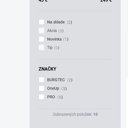
a
43
€
249
€
n
e
l
Na sklade
2
Akcia
0
Novinka
1
Tip
0
ZNAČKY
BURGTEC
2
OneUp
3
PRO
5
Zobrazených položiek:
10