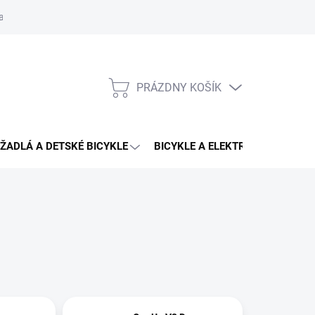
aru
PRÁZDNY KOŠÍK
NÁKUPNÝ
KOŠÍK
ŽADLÁ A DETSKÉ BICYKLE
BICYKLE A ELEKTRO BICYKLE