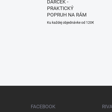
DARČEK -
PRAKTICKÝ
POPRUH NA RÁM
Ku každej objednávke od 120€
Z
á
p
ä
FACEBOOK
RIV
t