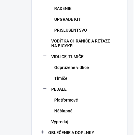
RADENIE
UPGRADE KIT
PRÍSLUŠENTSVO
VODÍTKA CHRÁNIČE A REŤAZE
NA BICYKEL
VIDLICE, TLMIČE
Odpružené vidlice
Tlmiče
PEDÁLE
Platformové
Nášlapné
Výpredaj
OBLEČENIE A DOPLNKY