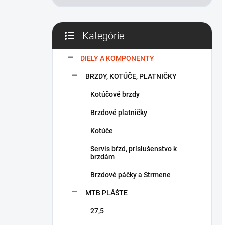
Kategórie
Preskočiť
kategórie
DIELY A KOMPONENTY
BRZDY, KOTÚČE, PLATNIČKY
Kotúčové brzdy
Brzdové platničky
Kotúče
Servis bŕzd, príslušenstvo k
brzdám
Brzdové páčky a Strmene
MTB PLÁŠTE
27,5