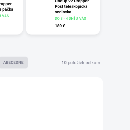
OneUp V2 Dropper
ropper
Post teleskopická
e páčka
sedlovka
 U VÁS
DO 3 - 4 DNÍ U VÁS
189 €
10
položiek celkom
ABECEDNE