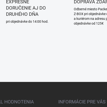
ý
EXPRESNÉ
DOPRAVA ZDA
p
DORUČENIE AJ DO
i
Odberné miesto Packe
DRUHÉHO DŇA
s
Z-BOX pri objednávke
u
a kuriérom na adresu p
pri objednávke do 14:00 hod.
objednávke od 125€
AL HODNOTENIA
INFORMÁCIE PRE VÁS