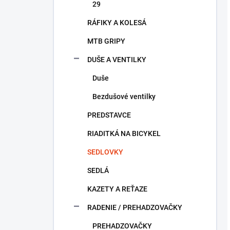
29
RÁFIKY A KOLESÁ
MTB GRIPY
DUŠE A VENTILKY
Duše
Bezdušové ventilky
PREDSTAVCE
RIADITKÁ NA BICYKEL
SEDLOVKY
SEDLÁ
KAZETY A REŤAZE
RADENIE / PREHADZOVAČKY
PREHADZOVAČKY