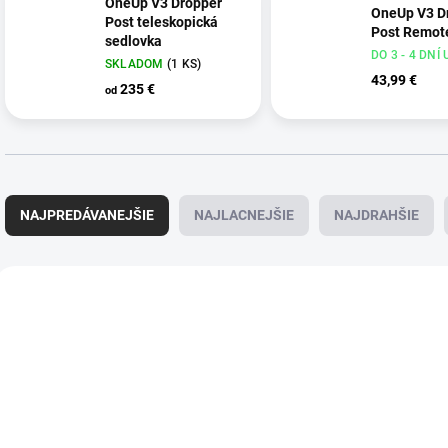
OneUp V3 Dropper
OneUp V3 D
Post teleskopická
Post Remot
sedlovka
DO 3 - 4 DNÍ
SKLADOM
(1 KS)
43,99 €
235 €
od
R
a
NAJPREDÁVANEJŠIE
NAJLACNEJŠIE
NAJDRAHŠIE
d
e
n
V
i
ý
NOVINKA
e
p
p
i
r
s
o
p
d
r
u
o