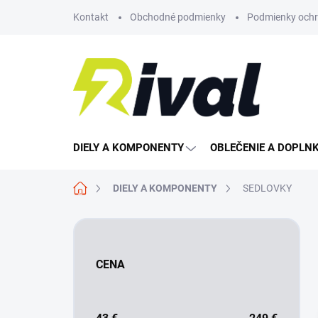
Prejsť
Kontakt
Obchodné podmienky
Podmienky ochr
na
obsah
DIELY A KOMPONENTY
OBLEČENIE A DOPLN
Domov
DIELY A KOMPONENTY
SEDLOVKY
B
o
č
CENA
n
ý
p