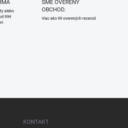
RMA
SME OVERENÝ
OBCHOD.
ty alebo
 od 99€
Viac ako 99 overených recenzií
ri
KONTAKT