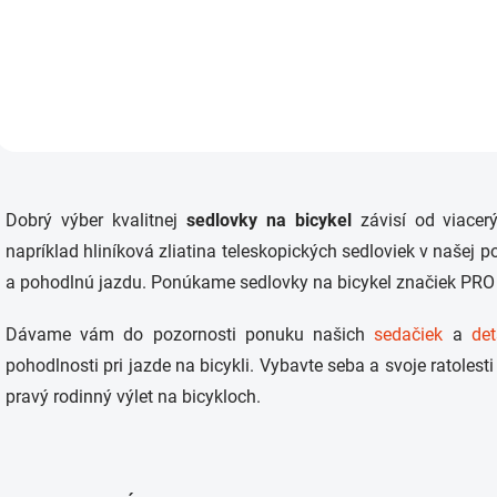
Detail
O
v
Dobrý výber kvalitnej
sedlovky na bicykel
závisí od viacerý
l
á
napríklad hliníková zliatina teleskopických sedloviek v našej
d
a pohodlnú jazdu. Ponúkame sedlovky na bicykel značiek PR
a
c
i
Dávame vám do pozornosti ponuku našich
sedačiek
a
de
e
pohodlnosti pri jazde na bicykli. Vybavte seba a svoje ratoles
p
r
pravý rodinný výlet na bicykloch.
v
k
y
v