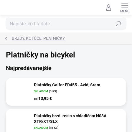
Prejsť
na
obsah
Hľadať
BRZDY, KOTÚČE, PLATNIČKY
Platničky na bicykel
Najpredávanejšie
Platničky Galfer FD455 - Avid, Sram
SKLADOM
(5 KS)
13,95 €
od
Platničky brzd. resin s chladičom N03A
XTR/XT/SLX
SKLADOM
(>5 KS)