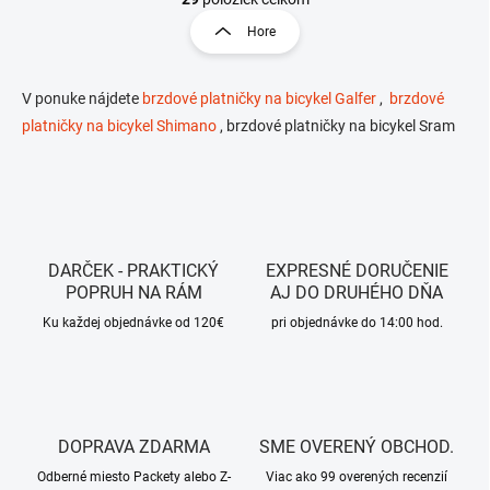
t
l
r
Hore
á
á
d
n
a
k
c
V ponuke nájdete
brzdové platničky na bicykel Galfer
,
brzdové
o
i
platničky na bicykel Shimano
,
brzdové platničky na bicykel Sram
e
v
p
a
r
n
v
i
k
e
y
v
DARČEK - PRAKTICKÝ
EXPRESNÉ DORUČENIE
ý
POPRUH NA RÁM
AJ DO DRUHÉHO DŇA
p
Ku každej objednávke od 120€
pri objednávke do 14:00 hod.
i
s
u
DOPRAVA ZDARMA
SME OVERENÝ OBCHOD.
Odberné miesto Packety alebo Z-
Viac ako 99 overených recenzií