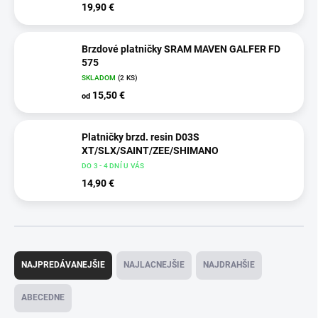
19,90 €
Brzdové platničky SRAM MAVEN GALFER FD
575
SKLADOM
(2 KS)
15,50 €
od
Platničky brzd. resin D03S
XT/SLX/SAINT/ZEE/SHIMANO
DO 3 - 4 DNÍ U VÁS
14,90 €
R
a
NAJPREDÁVANEJŠIE
NAJLACNEJŠIE
NAJDRAHŠIE
d
e
ABECEDNE
n