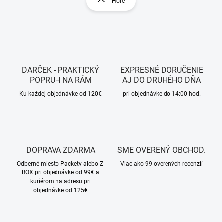
Hore
á
á
d
n
a
k
c
o
i
e
v
p
a
r
DARČEK - PRAKTICKÝ
EXPRESNÉ DORUČENIE
n
v
POPRUH NA RÁM
AJ DO DRUHÉHO DŇA
i
k
Ku každej objednávke od 120€
pri objednávke do 14:00 hod.
e
y
v
ý
p
i
s
DOPRAVA ZDARMA
SME OVERENÝ OBCHOD.
u
Odberné miesto Packety alebo Z-
Viac ako 99 overených recenzií
BOX pri objednávke od 99€ a
kuriérom na adresu pri
objednávke od 125€