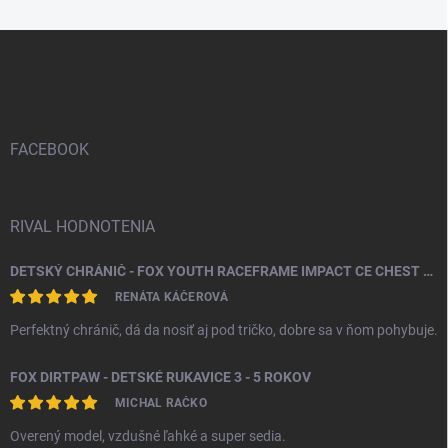
Z
á
p
ä
t
i
FACEBOOK
e
RIVAL HODNOTENIA
DETSKÝ CHRÁNIČ - FOX YOUTH RACEFRAME IMPACT CE CHEST GUARD
RENÁTA KÁČEROVÁ
Perfektný chránič, dá da nosiť aj pod tričko, dobre sa v ňom pohybuje.
FOX DIRTPAW - DETSKÉ RUKAVICE 3 - 5 ROKOV
MICHAL RAČKO
Overený model, vzdušné ľahké a super sedia.