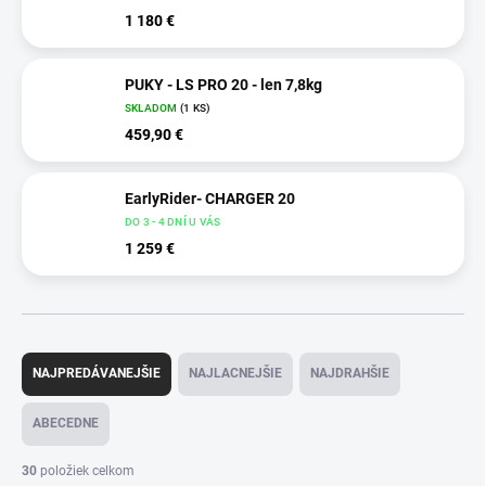
1 180 €
PUKY - LS PRO 20 - len 7,8kg
SKLADOM
(1 KS)
459,90 €
EarlyRider- CHARGER 20
DO 3 - 4 DNÍ U VÁS
1 259 €
R
a
NAJPREDÁVANEJŠIE
NAJLACNEJŠIE
NAJDRAHŠIE
d
e
ABECEDNE
n
i
30
položiek celkom