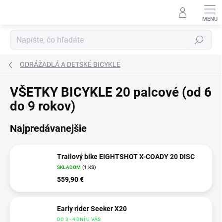
Prejsť
na
obsah
Hľadať
ODRÁŽADLÁ A DETSKÉ BICYKLE
VŠETKY BICYKLE 20 palcové (od 6
do 9 rokov)
Najpredávanejšie
Trailový bike EIGHTSHOT X-COADY 20 DISC
SKLADOM
(1 KS)
559,90 €
Early rider Seeker X20
DO 3 - 4 DNÍ U VÁS