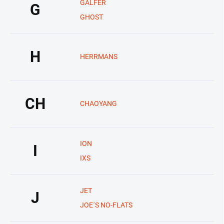
GALFER
G
GHOST
H
HERRMANS
CH
CHAOYANG
ION
I
IXS
JET
J
JOE´S NO-FLATS