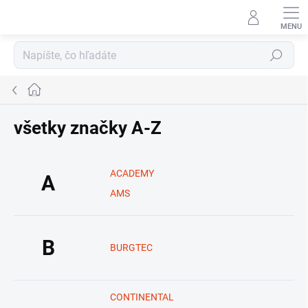
Prejsť
na
obsah
Hľadať
Domov
všetky značky A-Z
ACADEMY
A
AMS
B
BURGTEC
CONTINENTAL