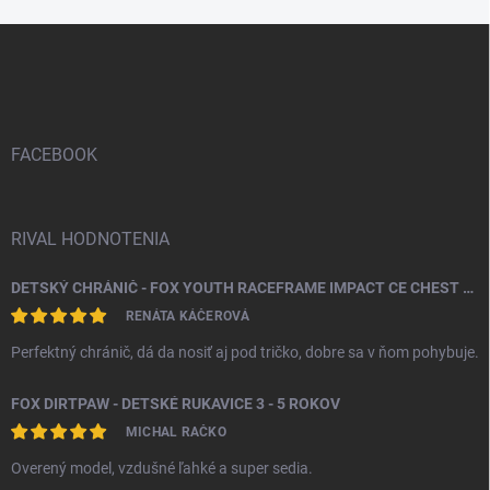
Z
á
p
ä
t
i
FACEBOOK
e
RIVAL HODNOTENIA
DETSKÝ CHRÁNIČ - FOX YOUTH RACEFRAME IMPACT CE CHEST GUARD
RENÁTA KÁČEROVÁ
Perfektný chránič, dá da nosiť aj pod tričko, dobre sa v ňom pohybuje.
FOX DIRTPAW - DETSKÉ RUKAVICE 3 - 5 ROKOV
MICHAL RAČKO
Overený model, vzdušné ľahké a super sedia.