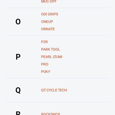
MUC-OFF
ODI GRIPS
O
ONEUP
ORNATE
P2R
PARK TOOL
P
PEARL IZUMI
PRO
PUKY
Q
QT CYCLE TECH
R
ROCKSHOX