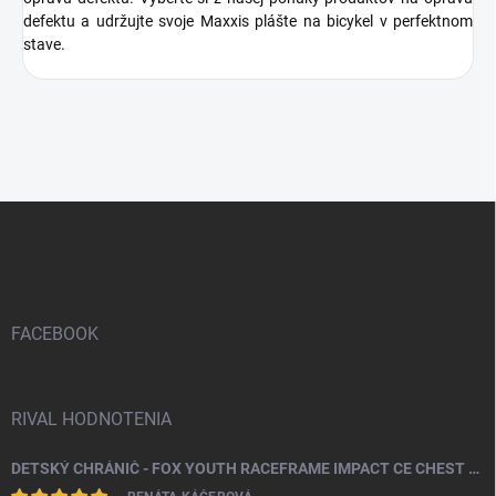
defektu a udržujte svoje Maxxis plášte na bicykel v perfektnom
stave.
Z
á
p
ä
t
i
FACEBOOK
e
RIVAL HODNOTENIA
DETSKÝ CHRÁNIČ - FOX YOUTH RACEFRAME IMPACT CE CHEST GUARD