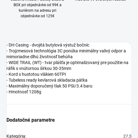
BOX pri objednávke od 99€ a
kuriérom na adresu pri
objednávke od 125€
- DH Casing - dvojitá butylová výstuž bočníc
- Trojzmesová technológia 3C ponúka minimálny valivý odpor a
mimoriadne dlhú životnosť behúňa
- WIDE TRAIL (WT) - tvar plášťa je optimalizovaný pre použitie na
ráfik s vnútornou šírkou 30-35mm
- Kord s hustotou vlákien 60TPI
- Tubeless ready kevlarová skladacia pätka
- Maximálny doporučený tlak 50 PSI/3.4 baru
- Hmotnosť 1208g
Dodatočné parametre
Kategória
:
27,5