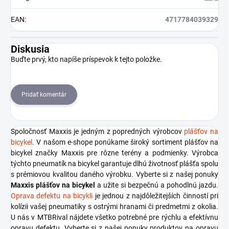
EAN
:
4717784039329
Diskusia
Buďte prvý, kto napíše príspevok k tejto položke.
Pridať komentár
Spoločnosť Maxxis je jedným z popredných výrobcov
plášťov na
bicykel
. V našom e-shope ponúkame široký sortiment plášťov na
bicykel značky Maxxis pre rôzne terény a podmienky. Výrobca
týchto pneumatík na bicykel garantuje dlhú životnosť plášťa spolu
s prémiovou kvalitou daného výrobku. Vyberte si z našej ponuky
Maxxis plášťov na bicykel
a užite si bezpečnú a pohodlnú jazdu.
Oprava defektu na bicykli
je jednou z najdôležitejších činností pri
kolízii vašej pneumatiky s ostrými hranami či predmetmi z okolia.
U nás v MTBRival nájdete všetko potrebné pre rýchlu a efektívnu
opravu defektu. Vyberte si z našej ponuky produktov na opravu