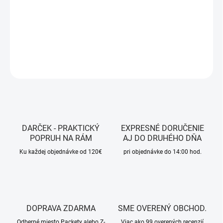
−
+
Pridať do košíka
DETAILNÉ INFORMÁCIE
OPÝTAŤ SA
STRÁŽIŤ
DARČEK - PRAKTICKÝ
EXPRESNÉ DORUČENIE
POPRUH NA RÁM
AJ DO DRUHÉHO DŇA
Ku každej objednávke od 120€
pri objednávke do 14:00 hod.
DOPRAVA ZDARMA
SME OVERENÝ OBCHOD.
Odberné miesto Packety alebo Z-
Viac ako 99 overených recenzií