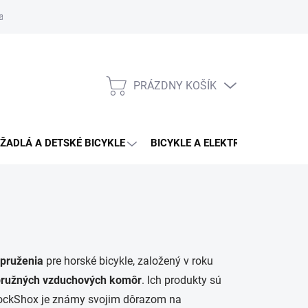
aru
PRÁZDNY KOŠÍK
NÁKUPNÝ
KOŠÍK
ŽADLÁ A DETSKÉ BICYKLE
BICYKLE A ELEKTRO BICYKLE
dpruženia
pre horské bicykle, založený v roku
a pružných vzduchových komôr
. Ich produkty sú
ckShox je známy svojim dôrazom na