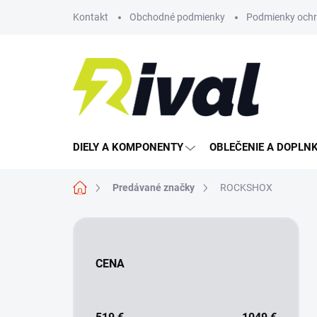
Prejsť
Kontakt
Obchodné podmienky
Podmienky ochr
na
obsah
DIELY A KOMPONENTY
OBLEČENIE A DOPLN
Domov
Predávané značky
ROCKSHOX
B
o
č
CENA
n
ý
p