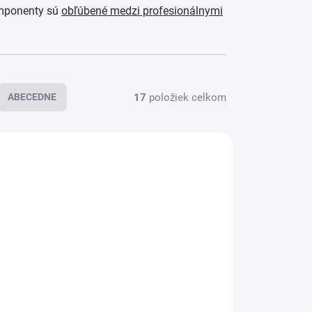
omponenty sú
obľúbené medzi profesionálnymi
17
položiek celkom
ABECEDNE
 U VÁS
DO 3 - 4 DNÍ U VÁS
ROCKSHOX ZEB