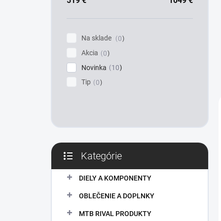
a
519
€
1049
€
n
e
l
Na sklade
0
Akcia
0
Novinka
10
Tip
0
Kategórie
Preskočiť
kategórie
DIELY A KOMPONENTY
OBLEČENIE A DOPLNKY
MTB RIVAL PRODUKTY