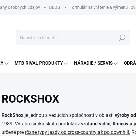
any osobných údajov
BLOG
Formulár na vrátenie a výmenu Tov
Hľadať
KY
MTB RIVAL PRODUKTY
NÁRADIE / SERVIS
ODRÁ
ROCKSHOX
RockShox
je jednou z vedúcich spoločností v oblasti
výroby o
1989. Vyrába širokú škálu produktov
vrátane vidlic, tlmičov 
určené pre
rôzne typy jazdy od cross-country až po downhill.
Ro