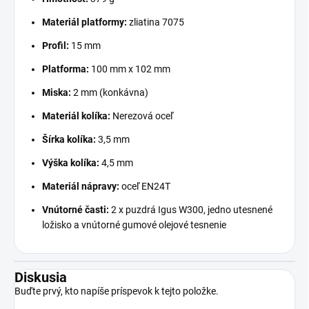
Materiál platformy:
zliatina 7075
Profil:
15 mm
Platforma:
100 mm x 102 mm
Miska:
2 mm (konkávna)
Materiál kolíka:
Nerezová oceľ
Šírka kolíka:
3,5 mm
Výška kolíka:
4,5 mm
Materiál nápravy:
oceľ EN24T
Vnútorné časti:
2 x puzdrá Igus W300, jedno utesnené
ložisko a vnútorné gumové olejové tesnenie
Diskusia
Buďte prvý, kto napíše príspevok k tejto položke.