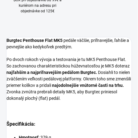
BOX pri objednávke od 99€ a
kuriérom na adresu pri
objednávke od 125€
Burgtec Penthouse Flat
MK5
pedále väčšie, priľnavejšie, ľahšie a
pevnejšie ako kedykoľvek predtým.
Po dvoch rokoch vývoja a testovania je tu MK5 Penthouse Flat.
So zachovanou charakteristickou húževnatosťou je MK5 doteraz
najľahším a najpriľnavejším pedálom Burgtec.
Dosiahli to nielen
zväčšením veľkosti pedálovej platformy. Okrem toho sme zmenšili
priemer kolíkov a pridali
najodolnejšie vnútorné časti na trhu.
Zvonka zvnútra prebrali detaily MK5, aby Burgtec priniesol
dokonalý plochý (flat) pedál.
Špecifikácia:
Hmotnosť:
379 g