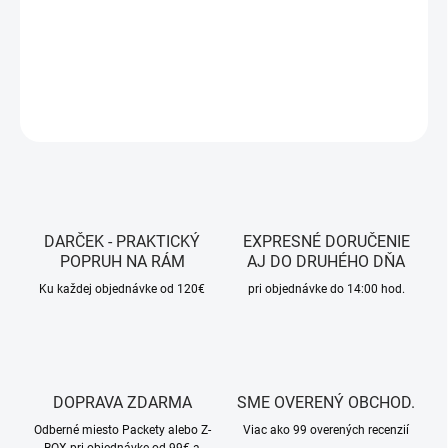
Farba: Black
DETAILNÉ INFORMÁCIE
OPÝTAŤ SA
STRÁŽIŤ
DARČEK - PRAKTICKÝ
EXPRESNÉ DORUČENIE
POPRUH NA RÁM
AJ DO DRUHÉHO DŇA
Ku každej objednávke od 120€
pri objednávke do 14:00 hod.
DOPRAVA ZDARMA
SME OVERENÝ OBCHOD.
Odberné miesto Packety alebo Z-
Viac ako 99 overených recenzií