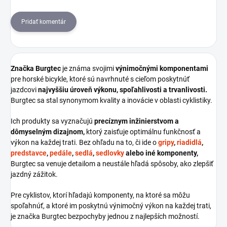
Pridať komentár
Značka Burgtec
je známa svojimi
výnimočnými komponentami
pre horské bicykle, ktoré sú navrhnuté s cieľom poskytnúť
jazdcovi
najvyššiu úroveň výkonu, spoľahlivosti a trvanlivosti.
Burgtec sa stal synonymom kvality a inovácie v oblasti cyklistiky.
Ich produkty sa vyznačujú
precíznym inžinierstvom a
dômyselným dizajnom,
ktorý zaisťuje optimálnu funkčnosť a
výkon na každej trati. Bez ohľadu na to, či ide o
gripy
,
riadidlá
,
predstavce
,
pedále
,
sedlá
,
sedlovky
alebo iné komponenty,
Burgtec sa venuje detailom a neustále hľadá spôsoby, ako zlepšiť
jazdný zážitok.
Pre cyklistov, ktorí hľadajú komponenty, na ktoré sa môžu
spoľahnúť, a ktoré im poskytnú výnimočný výkon na každej trati,
je značka Burgtec bezpochyby jednou z najlepších možností.