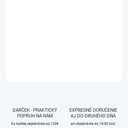
MÔŽEME DORUČIŤ DO:
ZVOĽTE VARIANT
MOŽNOSTI DORUČENIA
−
+
Pridať do košíka
Farba -
Fluo Yellow
DETAILNÉ INFORMÁCIE
OPÝTAŤ SA
STRÁŽIŤ
DARČEK - PRAKTICKÝ
EXPRESNÉ DORUČENIE
POPRUH NA RÁM
AJ DO DRUHÉHO DŇA
Ku každej objednávke od 120€
pri objednávke do 14:00 hod.