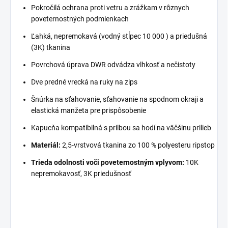
Pokročilá ochrana proti vetru a zrážkam v rôznych
poveternostných podmienkach
Ľahká, nepremokavá (vodný stĺpec 10 000 ) a priedušná
(3K) tkanina
Povrchová úprava DWR odvádza vlhkosť a nečistoty
Dve predné vrecká na ruky na zips
Šnúrka na sťahovanie, sťahovanie na spodnom okraji a
elastická manžeta pre prispôsobenie
Kapucňa kompatibilná s prilbou sa hodí na väčšinu prilieb
Materiál:
2,5-vrstvová tkanina zo 100 % polyesteru ripstop
Trieda odolnosti voči poveternostným vplyvom:
10K
nepremokavosť, 3K priedušnosť