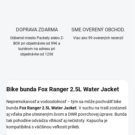
DOPRAVA ZDARMA
SME OVERENÝ OBCHOD.
Odberné miesto Packety alebo Z-
Viac ako 99 overených recenzií
BOX pri objednávke od 99€ a
kuriérom na adresu pri
objednávke od 125€
Bike bunda Fox Ranger 2.5L Water Jacket
Nepremokavosť a vodoodolnosť – tým sa môže pochváliť bike
bunda
Fox Ranger 2.5L Water Jacket
. V suchu na traili zostaneš
aj vďaka plne utesneným švom a DWR povrchovej úprave. Bunda
tak pohodlne odvádza vlhkosť aj nečistoty. Kapucňa je
kompatibilná s väčšinou veľkostí prilieb.