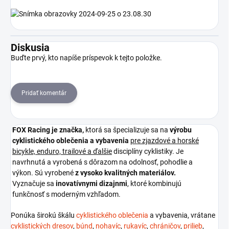
Diskusia
Buďte prvý, kto napíše príspevok k tejto položke.
Pridať komentár
FOX Racing je
značka,
ktorá sa špecializuje sa na
výrobu
cyklistického oblečenia a vybavenia
pre zjazdové a horské
bicykle, enduro, trailové a ďalšie
disciplíny cyklistiky. Je
navrhnutá a vyrobená s dôrazom na odolnosť, pohodlie a
výkon. Sú vyrobené
z vysoko kvalitných materiálov.
Vyznačuje sa
inovatívnymi dizajnmi
, ktoré kombinujú
funkčnosť s moderným vzhľadom.
Ponúka širokú škálu
cyklistického oblečenia
a vybavenia, vrátane
cyklistických dresov
,
búnd
,
nohavíc
,
rukavíc
,
chráničov
,
prilieb
,