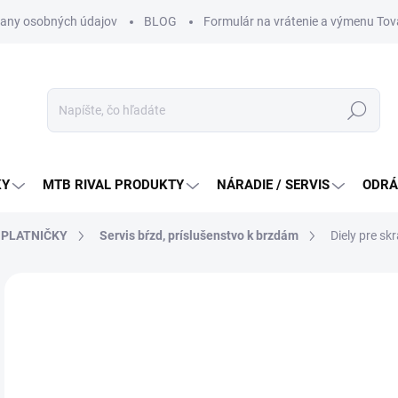
any osobných údajov
BLOG
Formulár na vrátenie a výmenu Tov
Hľadať
KY
MTB RIVAL PRODUKTY
NÁRADIE / SERVIS
ODRÁ
, PLATNIČKY
Servis bŕzd, príslušenstvo k brzdám
Diely pre sk
Neohodnotené
Podrobnosti hodnotenia
ZNAČKA:
SHIMA
2,
Jedn
DO 
cena
MÔŽ