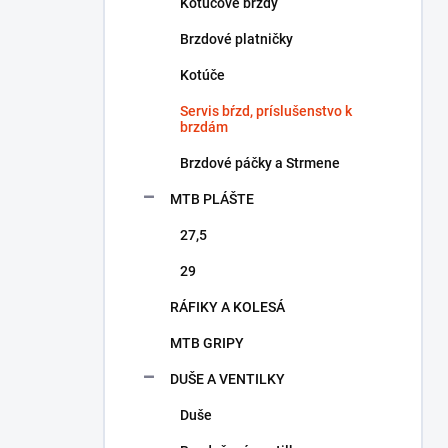
a
Kotúčové brzdy
n
Brzdové platničky
e
l
Kotúče
Servis bŕzd, príslušenstvo k
brzdám
Brzdové páčky a Strmene
MTB PLÁŠTE
27,5
29
RÁFIKY A KOLESÁ
MTB GRIPY
DUŠE A VENTILKY
Duše