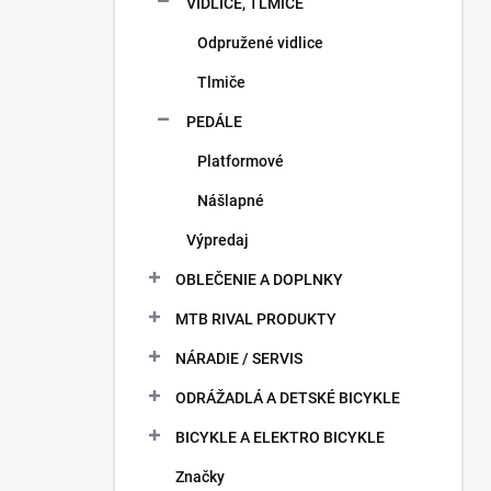
VIDLICE, TLMIČE
Odpružené vidlice
Tlmiče
PEDÁLE
Platformové
Nášlapné
Výpredaj
OBLEČENIE A DOPLNKY
MTB RIVAL PRODUKTY
NÁRADIE / SERVIS
ODRÁŽADLÁ A DETSKÉ BICYKLE
BICYKLE A ELEKTRO BICYKLE
Značky