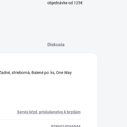
objednávke od 125€
Diskusia
Zadné, strieborná, Balené po: ks, One Way
Servis bŕzd, príslušenstvo k brzdám
8586014566944