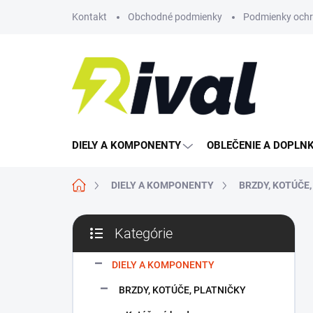
Prejsť
Kontakt
Obchodné podmienky
Podmienky ochr
na
obsah
DIELY A KOMPONENTY
OBLEČENIE A DOPLN
Domov
DIELY A KOMPONENTY
BRZDY, KOTÚČE
B
Kategórie
o
Preskočiť
č
kategórie
n
DIELY A KOMPONENTY
ý
BRZDY, KOTÚČE, PLATNIČKY
p