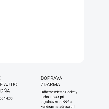
8.2026
NOSTI
UČENIA
−
+
Pridať do košíka
ILNÉ INFORMÁCIE
OPÝTAŤ SA
STRÁŽIŤ
É
DOPRAVA
E AJ DO
ZDARMA
 DŇA
Odberné miesto Packety
alebo Z-BOX pri
 do 14:00
objednávke od 99€ a
kuriérom na adresu pri