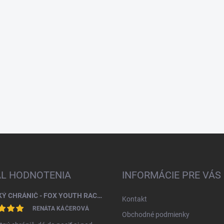
AL HODNOTENIA
INFORMÁCIE PRE VÁS
DETSKÝ CHRÁNIČ - FOX YOUTH RACEFRAME IMPACT CE CHEST GUARD
Kontakt
RENÁTA KÁČEROVÁ
Obchodné podmienky