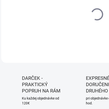
DO:
13.
MOŽ
DOR
DETA
DARČEK -
EXPRESN
PRAKTICKÝ
DORUČENI
POPRUH NA RÁM
DRUHÉHO
Ku každej objednávke od
pri objednávke
120€
hod.