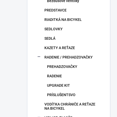
Bezdušové ventilky
PREDSTAVCE
RIADITKÁ NA BICYKEL
SEDLOVKY
SEDLÁ
KAZETY A REŤAZE
RADENIE / PREHADZOVAČKY
PREHADZOVAČKY
RADENIE
UPGRADE KIT
PRÍSLUŠENTSVO
VODÍTKA CHRÁNIČE A REŤAZE
NA BICYKEL