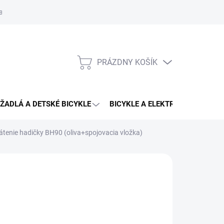
aru
PRÁZDNY KOŠÍK
NÁKUPNÝ
KOŠÍK
ŽADLÁ A DETSKÉ BICYKLE
BICYKLE A ELEKTRO BICYKLE
rátenie hadičky BH90 (oliva+spojovacia vložka)
NO
95 €
1,99 €
otková
3 - 4 DNÍ U VÁS
:
EME DORUČIŤ