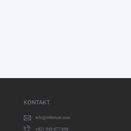
KONTAKT
info
@
mtbrival.com
+421 948 877 898