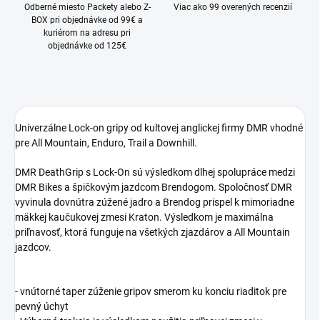
Odberné miesto Packety alebo Z-
Viac ako 99 overených recenzií
BOX pri objednávke od 99€ a
kuriérom na adresu pri
objednávke od 125€
Univerzálne Lock-on gripy od kultovej anglickej firmy DMR vhodné
pre All Mountain, Enduro, Trail a Downhill.
DMR DeathGrip s Lock-On sú výsledkom dlhej spolupráce medzi
DMR Bikes a špičkovým jazdcom Brendogom. Spoločnosť DMR
vyvinula dovnútra zúžené jadro a Brendog prispel k mimoriadne
mäkkej kaučukovej zmesi Kraton. Výsledkom je maximálna
priľnavosť, ktorá funguje na všetkých zjazdárov a All Mountain
jazdcov.
- vnútorné taper zúženie gripov smerom ku konciu riaditok pre
pevný úchyt