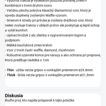
- Výborná trakcia je výsledkom použitia priľnavej zmesi v
kombinácii s tromi druhmi vzoru.
- Väčšinu plochy pokrýva klasický diamantový vzor, ktorý je
vpredu doplnený zvýšeným Waffle vzorom.
- Smerom k stredu pri prírube je zvýšený drážkový vzor, ktorý
nielen zvyšuje trakciu v oblasti prstov ale poskytuje aj lepší úchop
a vyšší komfort.
- Upínací krúžok z alu zliatiny s vygravírovaným logom a
podpisom.
- Mäkká kaučuková zmes kraton
- Vzor z troch častí: waffle, diamond, mushroom
- Robustné uzavreté konce pre nárazy a ako ochrana pri preprave,
ktorá predlžuje riadidká o 1cm
- Thin
- užšia verzia gripov s vonkajším priemerom ø29.8mm
- Thick
- širšia verzia gripov s vonkajším priemerom ø31,3mm
Diskusia
Buďte prvý, kto napíše príspevok k tejto položke.