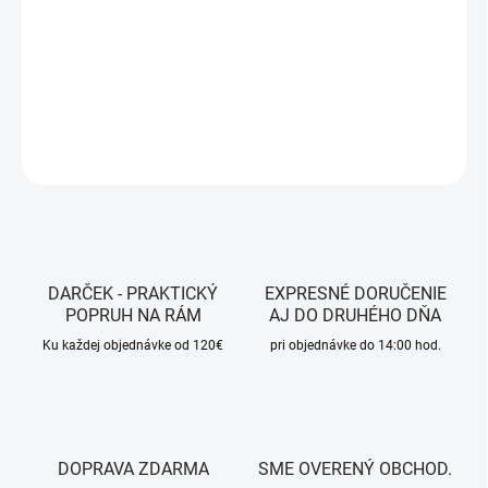
Prevedenie: Thick
DETAILNÉ INFORMÁCIE
OPÝTAŤ SA
STRÁŽIŤ
DARČEK - PRAKTICKÝ
EXPRESNÉ DORUČENIE
POPRUH NA RÁM
AJ DO DRUHÉHO DŇA
Ku každej objednávke od 120€
pri objednávke do 14:00 hod.
DOPRAVA ZDARMA
SME OVERENÝ OBCHOD.