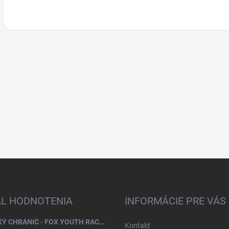
AL HODNOTENIA
INFORMÁCIE PRE VÁS
DETSKÝ CHRÁNIČ - FOX YOUTH RACEFRAME IMPACT CE CHEST GUARD
Kontakt