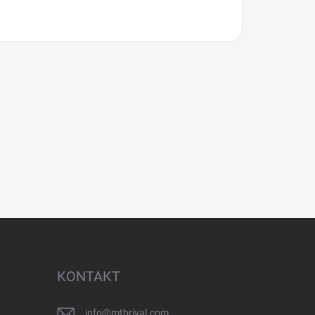
KONTAKT
info
@
mtbrival.com