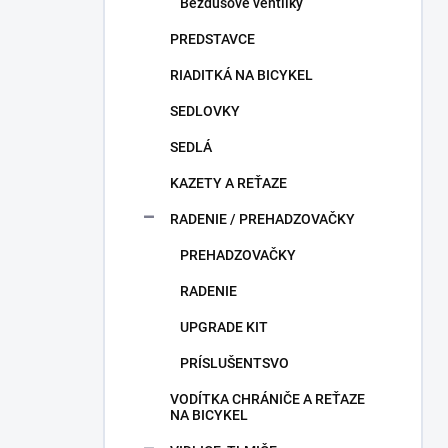
Bezdušové ventilky
PREDSTAVCE
RIADITKÁ NA BICYKEL
SEDLOVKY
SEDLÁ
KAZETY A REŤAZE
RADENIE / PREHADZOVAČKY
PREHADZOVAČKY
RADENIE
UPGRADE KIT
PRÍSLUŠENTSVO
VODÍTKA CHRÁNIČE A REŤAZE
NA BICYKEL