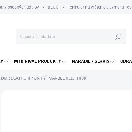
any osobných údajov
BLOG
Formulár na vrátenie a výmenu Tov
Hľadať
KY
MTB RIVAL PRODUKTY
NÁRADIE / SERVIS
ODRÁ
DMR DEATHGRIP GRIPY - MARBLE RED, THICK
Neohodnotené
Podrobnosti hodnotenia
ZNAČKA:
DMR BI
32
Jedn
DO 
cena
MÔŽ