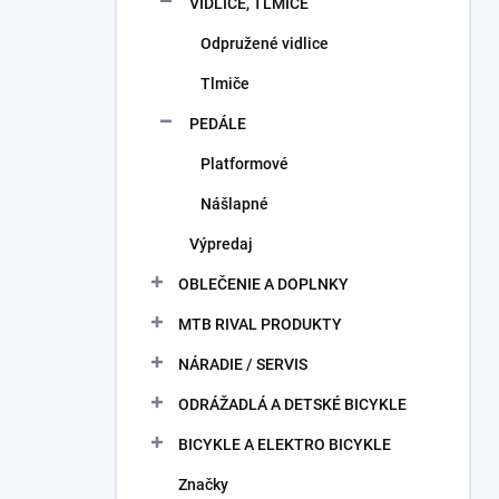
VIDLICE, TLMIČE
Odpružené vidlice
Tlmiče
PEDÁLE
Platformové
Nášlapné
Výpredaj
OBLEČENIE A DOPLNKY
MTB RIVAL PRODUKTY
NÁRADIE / SERVIS
ODRÁŽADLÁ A DETSKÉ BICYKLE
BICYKLE A ELEKTRO BICYKLE
Značky