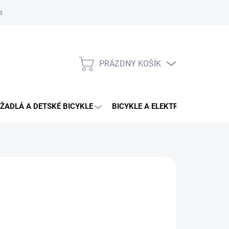
aru
PRÁZDNY KOŠÍK
NÁKUPNÝ
KOŠÍK
ŽADLÁ A DETSKÉ BICYKLE
BICYKLE A ELEKTRO BICYKLE
KES
,90 €
27,90 €
otková
3 - 4 DNÍ U VÁS
:
EME DORUČIŤ