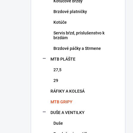
a
Kotúčové brzdy
n
Brzdové platničky
e
l
Kotúče
Servis bŕzd, príslušenstvo k
brzdám
Brzdové páčky a Strmene
MTB PLÁŠTE
27,5
29
RÁFIKY A KOLESÁ
MTB GRIPY
DUŠE A VENTILKY
Duše