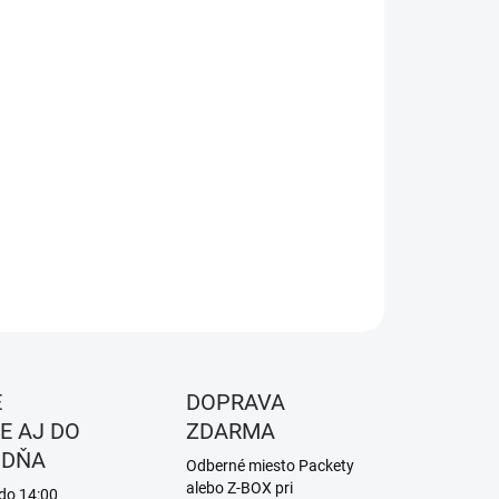
8.2026
NOSTI
UČENIA
−
+
Pridať do košíka
edenie: Thick
ILNÉ INFORMÁCIE
OPÝTAŤ SA
STRÁŽIŤ
É
DOPRAVA
E AJ DO
ZDARMA
 DŇA
Odberné miesto Packety
alebo Z-BOX pri
 do 14:00