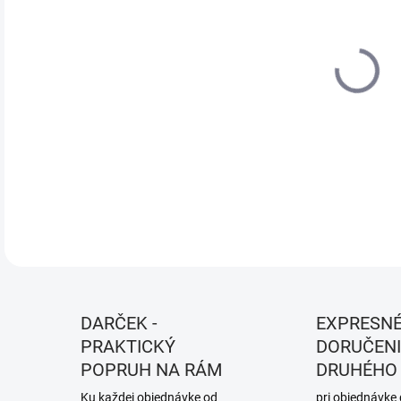
DO:
12.
MOŽ
DOR
Prev
DETA
DARČEK -
EXPRESN
PRAKTICKÝ
DORUČENI
POPRUH NA RÁM
DRUHÉHO
Ku každej objednávke od
pri objednávke