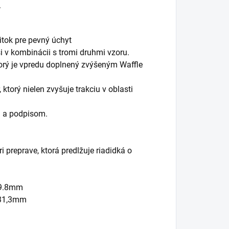
.
itok pre pevný úchyt
i v kombinácii s tromi druhmi vzoru.
torý je vpredu doplnený zvýšeným Waffle
 ktorý nielen zvyšuje trakciu v oblasti
m a podpisom.
 preprave, ktorá predlžuje riadidká o
29.8mm
 ø31,3mm