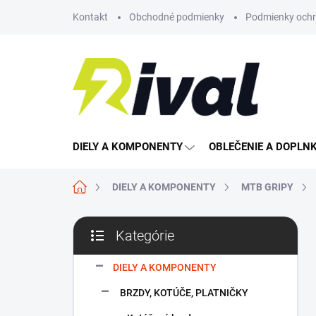
Prejsť
Kontakt
Obchodné podmienky
Podmienky ochr
na
obsah
DIELY A KOMPONENTY
OBLEČENIE A DOPLN
Domov
DIELY A KOMPONENTY
MTB GRIPY
B
Kategórie
o
Preskočiť
č
kategórie
n
DIELY A KOMPONENTY
ý
BRZDY, KOTÚČE, PLATNIČKY
p