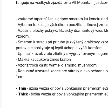
funguje na všetkých zjazdárov a All Mountain jazdcov
- vnútorné taper zúženie gripov smerom ku konciu riad
- Výborná trakcia je výsledkom použitia priľnavej zmes
- Väčšinu plochy pokrýva klasický diamantový vzor, k
vzorom.
- Smerom k stredu pri prírube je zvýšený drážkový vzor,
prstov ale poskytuje aj lepší úchop a vyšší komfort.
- Upínací krúžok z alu zliatiny s vygravírovaným logo
- Mäkká kaučuková zmes kraton
- Vzor z troch častí: waffle, diamond, mushroom
- Robustné uzavreté konce pre nárazy a ako ochrana pri
1cm
- Thin
- užšia verzia gripov s vonkajším priemerom ø
- Thick
- širšia verzia gripov s vonkajším priemerom