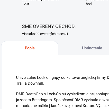
120€
hod.
SME OVERENÝ OBCHOD.
Viac ako 99 overených recenzií
Popis
Hodnotenie
Univerzálne Lock-on gripy od kultovej anglickej firmy
Trail a Downhill.
DMR DeathGrip s Lock-On sú výsledkom dlhej spolup
jazdcom Brendogom. Spoločnosť DMR vyvinula dovnútr
mimoriadne mäkkej kaučukovej zmesi Kraton. Výsledk