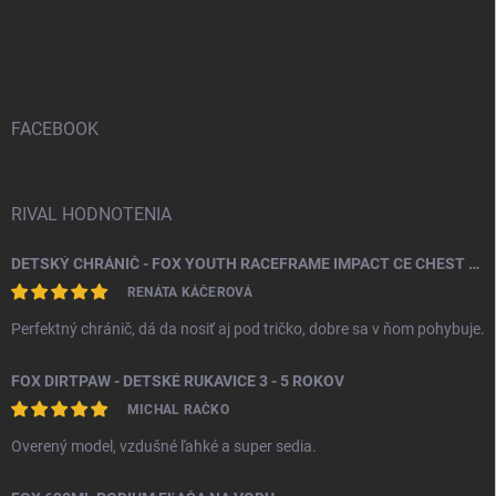
Z
á
p
ä
t
i
FACEBOOK
e
RIVAL HODNOTENIA
DETSKÝ CHRÁNIČ - FOX YOUTH RACEFRAME IMPACT CE CHEST GUARD
RENÁTA KÁČEROVÁ
Perfektný chránič, dá da nosiť aj pod tričko, dobre sa v ňom pohybuje.
FOX DIRTPAW - DETSKÉ RUKAVICE 3 - 5 ROKOV
MICHAL RAČKO
Overený model, vzdušné ľahké a super sedia.