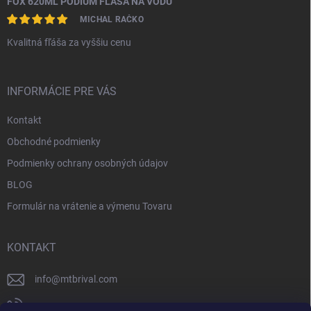
FOX 620ML PODIUM FĽAŠA NA VODU
MICHAL RAČKO
Kvalitná fľáša za vyššiu cenu
INFORMÁCIE PRE VÁS
Kontakt
Obchodné podmienky
Podmienky ochrany osobných údajov
BLOG
Formulár na vrátenie a výmenu Tovaru
KONTAKT
info
@
mtbrival.com
+421 948 877 898