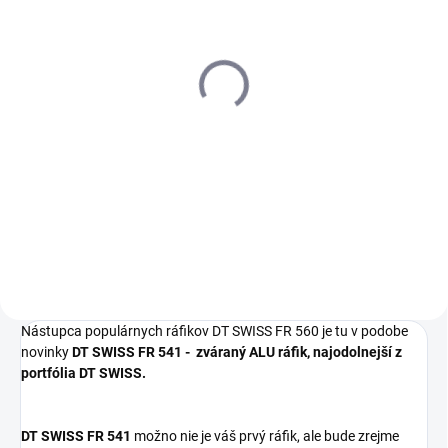
SKLADOM
(2 KS)
Plášť MAXXIS Minion
DHR II 29 x 2.40 kevlar
DD TR 120 TPI 3C Maxx
Terra
67,90 €
Detail
Nástupca populárnych ráfikov DT SWISS FR 560 je tu v podobe
novinky
DT SWISS FR 541 - zváraný ALU ráfik, najodolnejší z
portfólia DT SWISS.
DT SWISS FR 541
možno nie je váš prvý ráfik, ale bude zrejme