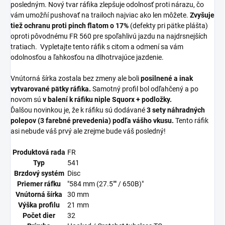
posledným. Nový tvar ráfika zlepšuje odolnosť proti nárazu, čo
vám umožňí pushovať na trailoch najviac ako len môžete.
Zvyšuje
tiež ochranu proti pinch flatom o 17%
(defekty pri pätke plášta)
oproti pôvodnému FR 560 pre spoľahlivú jazdu na najdrsnejších
tratiach. Vypletajte tento ráfik s citom a odmení sa vám
odolnosťou a ľahkosťou na dlhotrvajúce jazdenie.
Vnútorná šírka zostala bez zmeny ale boli
posilnené a inak
vytvarované pätky ráfika.
Samotný profil bol odľahčený a po
novom sú
v balení k ráfiku niple
Squorx + podložky.
Ďalšou novinkou je, že k ráfiku sú dodávané
3 sety náhradných
polepov (3 farebné prevedenia) podľa vášho vkusu.
Tento ráfik
asi nebude váš prvý ale zrejme bude váš posledný!
Produktová rada
FR
Typ
541
Brzdový systém
Disc
Priemer ráfku
"584 mm (27.5"" / 650B)"
Vnútorná šírka
30 mm
Výška profilu
21 mm
Počet dier
32