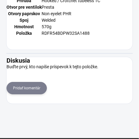
Príruba
Hooked / Crotchet tubeless TC
Otvor pre ventilok
Presta
Otvory paprskov
Non eyelet PHR
Spoj
Welded
Hmotnost
570g
Položka
RDFR54BDPW32SA1488
Diskusia
Buďte prvý, kto napíše príspevok k tejto položke.
Pridať komentár