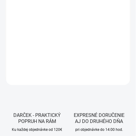
7.8.2026
MOŽNOSTI
DORUČENIA
−
+
Pridať do košíka
NOVINKA
DETAILNÉ INFORMÁCIE
OPÝTAŤ SA
STRÁŽIŤ
DARČEK - PRAKTICKÝ
EXPRESNÉ DORUČENIE
POPRUH NA RÁM
AJ DO DRUHÉHO DŇA
Ku každej objednávke od 120€
pri objednávke do 14:00 hod.