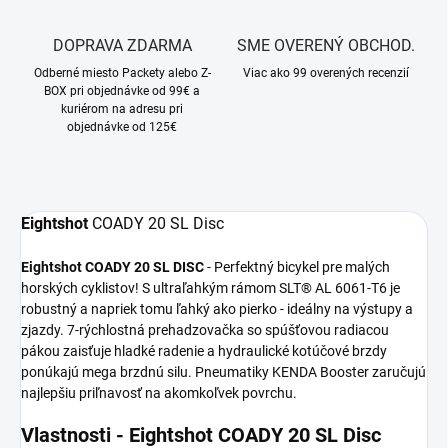
DOPRAVA ZDARMA
SME OVERENÝ OBCHOD.
Odberné miesto Packety alebo Z-
Viac ako 99 overených recenzií
BOX pri objednávke od 99€ a
kuriérom na adresu pri
objednávke od 125€
Eightshot
COADY 20 SL Disc
Eightshot COADY 20 SL DISC
- Perfektný bicykel pre malých
horských cyklistov! S ultraľahkým rámom SLT® AL 6061-T6 je
robustný a napriek tomu ľahký ako pierko - ideálny na výstupy a
zjazdy. 7-rýchlostná prehadzovačka so spúšťovou radiacou
pákou zaisťuje hladké radenie a hydraulické kotúčové brzdy
ponúkajú mega brzdnú silu. Pneumatiky KENDA Booster zaručujú
najlepšiu priľnavosť na akomkoľvek povrchu.
Vlastnosti - Eightshot COADY 20 SL Disc