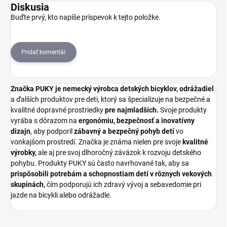
Diskusia
Buďte prvý, kto napíše príspevok k tejto položke.
Pridať komentár
Značka PUKY je nemecký výrobca detských bicyklov, odrážadiel
a ďalších produktov pre deti, ktorý sa špecializuje na bezpečné a
kvalitné dopravné prostriedky
pre najmladších.
Svoje produkty
vyrába s dôrazom na
ergonómiu, bezpečnosť a inovatívny
dizajn
, aby podporil
zábavný a bezpečný pohyb detí
vo
vonkajšom prostredí. Značka je známa nielen pre svoje
kvalitné
výrobky,
ale aj pre svoj dlhoročný záväzok k rozvoju detského
pohybu. Produkty PUKY sú často navrhované tak, aby sa
prispôsobili potrebám a schopnostiam detí v rôznych vekových
skupinách,
čím podporujú ich zdravý vývoj a sebavedomie pri
jazde na bicykli alebo odrážadle.