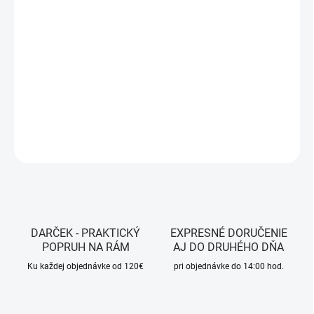
DORUČENIA
−
+
Pridať do košíka
Farba - Sand
DETAILNÉ INFORMÁCIE
OPÝTAŤ SA
STRÁŽIŤ
DARČEK - PRAKTICKÝ
EXPRESNÉ DORUČENIE
POPRUH NA RÁM
AJ DO DRUHÉHO DŇA
Ku každej objednávke od 120€
pri objednávke do 14:00 hod.