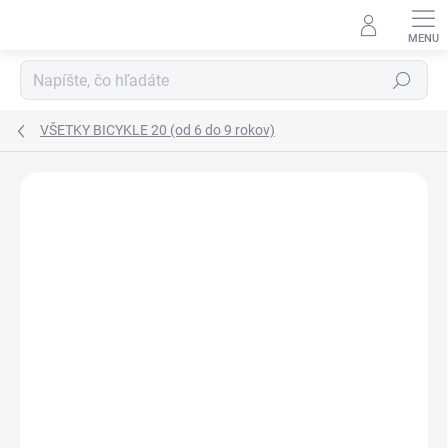
Prejsť
na
obsah
Hľadať
VŠETKY BICYKLE 20 (od 6 do 9 rokov)
Podrobnosti hodnotenia
Neohodnotené
ZNAČKA:
PUKY