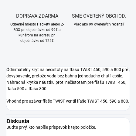
DOPRAVA ZDARMA
SME OVERENÝ OBCHOD.
Odberné miesto Packety alebo Z-
Viac ako 99 overených recenzií
BOX pri objednávke od 99€ a
kuriérom na adresu pri
objednávke od 125€
Odnímateľný kryt na nečistoty na fľašu TWIST 450, 590 a 800 pre
dovybavenie, pretože voda bez bahna jednoducho chutí lepšie.
Náhradná krytka náustku proti nečistotám pre fľašu TWIST 450,
fľašu 590 a fľašu 800.
Vhodné pre uzáver fľaše TWIST ventil fľaše TWIST 450, 590 a 800.
Diskusia
Buďte prvý, kto napíše príspevok k tejto položke.