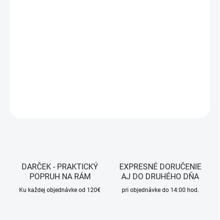
12.8.2026
MOŽNOSTI
DORUČENIA
−
+
Pridať do košíka
DETAILNÉ INFORMÁCIE
OPÝTAŤ SA
STRÁŽIŤ
DARČEK - PRAKTICKÝ
EXPRESNÉ DORUČENIE
POPRUH NA RÁM
AJ DO DRUHÉHO DŇA
Ku každej objednávke od 120€
pri objednávke do 14:00 hod.