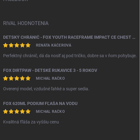
e
RIVAL HODNOTENIA
DETSKÝ CHRÁNIČ - FOX YOUTH RACEFRAME IMPACT CE CHEST GUARD
RENÁTA KÁČEROVÁ
Perfektný chránič, dá da nosiť aj pod tričko, dobre sa v ňom pohybuje.
FOX DIRTPAW - DETSKÉ RUKAVICE 3 - 5 ROKOV
MICHAL RAČKO
Overený model, vzdušné ľahké a super sedia.
FOX 620ML PODIUM FĽAŠA NA VODU
MICHAL RAČKO
Kvalitná fľáša za vyššiu cenu