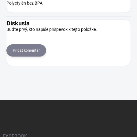
Polyetylén bez BPA
Diskusia
Buďte prvý, kto napíše príspevok k tejto položke.
Pridať komentár
Z
á
p
ä
t
i
FACEBOOK