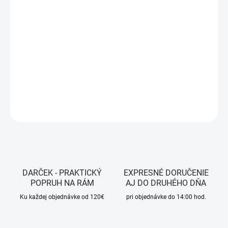
13.8.2026
MOŽNOSTI
DORUČENIA
−
+
Pridať do košíka
DETAILNÉ INFORMÁCIE
OPÝTAŤ SA
STRÁŽIŤ
DARČEK - PRAKTICKÝ
EXPRESNÉ DORUČENIE
POPRUH NA RÁM
AJ DO DRUHÉHO DŇA
Ku každej objednávke od 120€
pri objednávke do 14:00 hod.