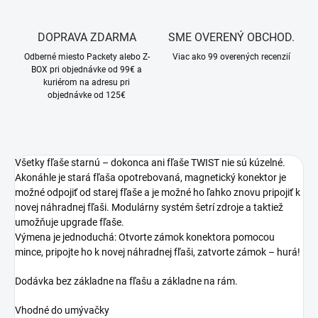
DOPRAVA ZDARMA
SME OVERENÝ OBCHOD.
Odberné miesto Packety alebo Z-
Viac ako 99 overených recenzií
BOX pri objednávke od 99€ a
kuriérom na adresu pri
objednávke od 125€
Všetky fľaše starnú – dokonca ani fľaše TWIST nie sú kúzelné.
Akonáhle je stará fľaša opotrebovaná, magnetický konektor je
možné odpojiť od starej fľaše a je možné ho ľahko znovu pripojiť k
novej náhradnej fľaši. Modulárny systém šetrí zdroje a taktiež
umožňuje upgrade fľaše.
Výmena je jednoduchá: Otvorte zámok konektora pomocou
mince, pripojte ho k novej náhradnej fľaši, zatvorte zámok – hurá!
Dodávka bez základne na fľašu a základne na rám.
Vhodné do umývačky