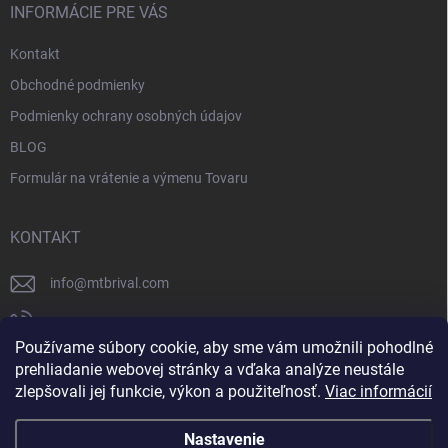
INFORMÁCIE PRE VÁS
Kontakt
Obchodné podmienky
Podmienky ochrany osobných údajov
BLOG
Formulár na vrátenie a výmenu Tovaru
KONTAKT
info
@
mtbrival.com
+421 948 877 898
Používame súbory cookie, aby sme vám umožnili pohodlné
Náš Facebook
prehliadanie webovej stránky a vďaka analýze neustále
zlepšovali jej funkcie, výkon a použiteľnosť.
Viac informácií
mtb_rival
Nastavenie