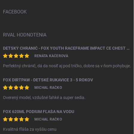
t
i
FACEBOOK
e
RIVAL HODNOTENIA
DETSKÝ CHRÁNIČ - FOX YOUTH RACEFRAME IMPACT CE CHEST GUARD
RENÁTA KÁČEROVÁ
Perfektný chránič, dá da nosiť aj pod tričko, dobre sa v ňom pohybuje.
FOX DIRTPAW - DETSKÉ RUKAVICE 3 - 5 ROKOV
MICHAL RAČKO
Overený model, vzdušné ľahké a super sedia.
FOX 620ML PODIUM FĽAŠA NA VODU
MICHAL RAČKO
Kvalitná fľáša za vyššiu cenu