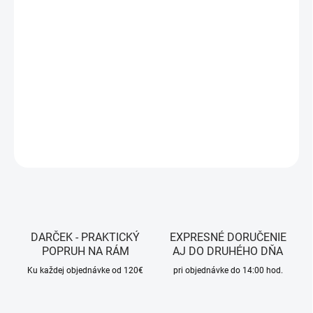
13.8.2026
MOŽNOSTI
DORUČENIA
−
+
Pridať do košíka
DETAILNÉ INFORMÁCIE
OPÝTAŤ SA
STRÁŽIŤ
DARČEK - PRAKTICKÝ
EXPRESNÉ DORUČENIE
POPRUH NA RÁM
AJ DO DRUHÉHO DŇA
Ku každej objednávke od 120€
pri objednávke do 14:00 hod.