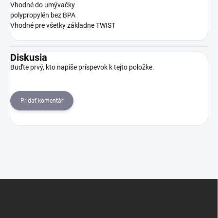
Vhodné do umývačky
polypropylén bez BPA
Vhodné pre všetky základne TWIST
Diskusia
Buďte prvý, kto napíše príspevok k tejto položke.
Pridať komentár
Z
á
p
ä