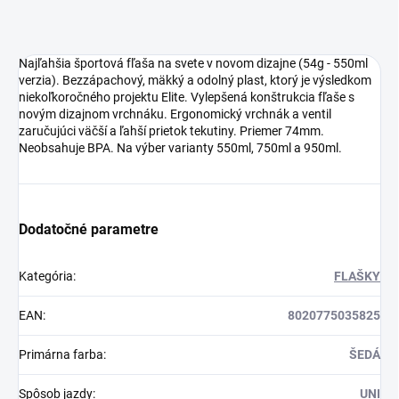
Najľahšia športová fľaša na svete v novom dizajne (54g - 550ml
verzia). Bezzápachový, mäkký a odolný plast, ktorý je výsledkom
niekoľkoročného projektu Elite. Vylepšená konštrukcia fľaše s
novým dizajnom vrchnáku. Ergonomický vrchnák a ventil
zaručujúci väčší a ľahší prietok tekutiny. Priemer 74mm.
Neobsahuje BPA. Na výber varianty 550ml, 750ml a 950ml.
Dodatočné parametre
Kategória
:
FLAŠKY
EAN
:
8020775035825
Primárna farba
:
ŠEDÁ
Spôsob jazdy
:
UNI