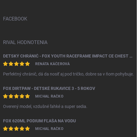
ä
t
i
FACEBOOK
e
RIVAL HODNOTENIA
DETSKÝ CHRÁNIČ - FOX YOUTH RACEFRAME IMPACT CE CHEST GUARD
RENÁTA KÁČEROVÁ
Perfektný chránič, dá da nosiť aj pod tričko, dobre sa v ňom pohybuje.
FOX DIRTPAW - DETSKÉ RUKAVICE 3 - 5 ROKOV
MICHAL RAČKO
Overený model, vzdušné ľahké a super sedia.
FOX 620ML PODIUM FĽAŠA NA VODU
MICHAL RAČKO