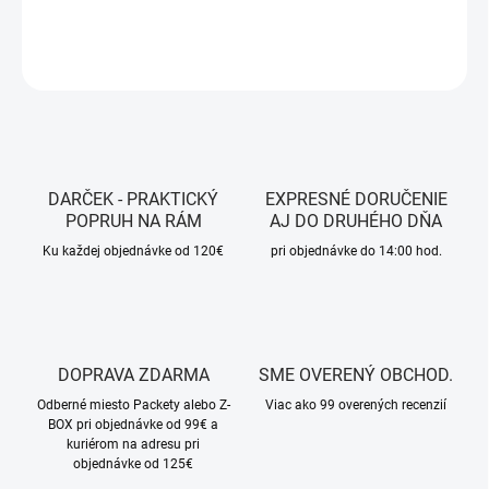
DETAILNÉ INFORMÁCIE
OPÝTAŤ SA
STRÁŽIŤ
DARČEK - PRAKTICKÝ
EXPRESNÉ DORUČENIE
POPRUH NA RÁM
AJ DO DRUHÉHO DŇA
Ku každej objednávke od 120€
pri objednávke do 14:00 hod.
DOPRAVA ZDARMA
SME OVERENÝ OBCHOD.
Odberné miesto Packety alebo Z-
Viac ako 99 overených recenzií
BOX pri objednávke od 99€ a
kuriérom na adresu pri
objednávke od 125€