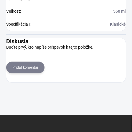
Veľkosť
:
550 ml
Špecifikácia1
:
Klasické
Diskusia
Buďte prvý, kto napíše príspevok k tejto položke.
Pridať komentár
Z
á
p