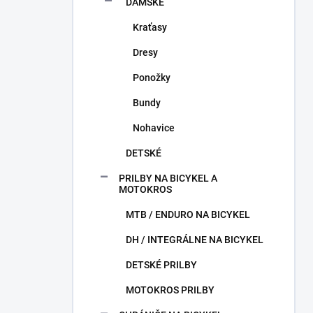
DÁMSKE
Kraťasy
Dresy
Ponožky
Bundy
Nohavice
DETSKÉ
PRILBY NA BICYKEL A
MOTOKROS
MTB / ENDURO NA BICYKEL
DH / INTEGRÁLNE NA BICYKEL
DETSKÉ PRILBY
MOTOKROS PRILBY