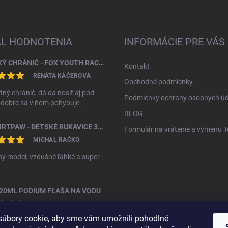
AL HODNOTENIA
INFORMÁCIE PRE VÁS
DETSKÝ CHRÁNIČ - FOX YOUTH RACEFRAME IMPACT CE CHEST GUARD
Kontakt
RENÁTA KÁČEROVÁ
Obchodné podmienky
tný chránič, dá da nosiť aj pod
Podmienky ochrany osobných úd
, dobre sa v ňom pohybuje.
BLOG
FOX DIRTPAW - DETSKÉ RUKAVICE 3 - 5 ROKOV
Formulár na vrátenie a výmenu 
MICHAL RAČKO
ý model, vzdušné ľahké a super
20ML PODIUM FĽAŠA NA VODU
MICHAL RAČKO
úbory cookie, aby sme vám umožnili pohodlné
ná fľáša za vyššiu cenu