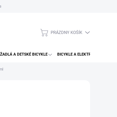
aru
PRÁZDNY KOŠÍK
NÁKUPNÝ
KOŠÍK
ŽADLÁ A DETSKÉ BICYKLE
BICYKLE A ELEKTRO BICYKLE
ml
96 €
otková
3 - 4 DNÍ U VÁS
:
EME DORUČIŤ