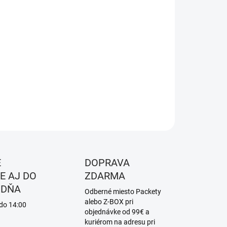
8.2026
NOSTI
UČENIA
−
+
Pridať do košíka
ILNÉ INFORMÁCIE
OPÝTAŤ SA
STRÁŽIŤ
É
DOPRAVA
E AJ DO
ZDARMA
 DŇA
Odberné miesto Packety
alebo Z-BOX pri
 do 14:00
objednávke od 99€ a
kuriérom na adresu pri