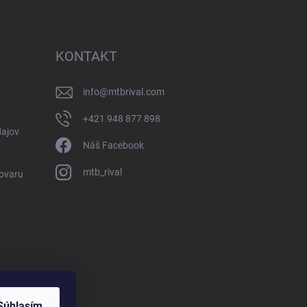
KONTAKT
info
@
mtbrival.com
+421 948 877 898
ajov
Náš Facebook
mtb_rival
Tovaru
Súhlasím