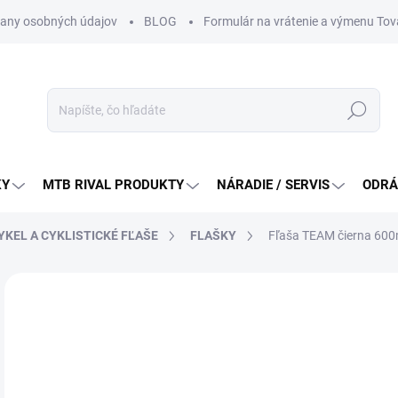
any osobných údajov
BLOG
Formulár na vrátenie a výmenu Tov
Hľadať
KY
MTB RIVAL PRODUKTY
NÁRADIE / SERVIS
ODRÁ
YKEL A CYKLISTICKÉ FĽAŠE
FLAŠKY
Fľaša TEAM čierna 600
Neohodnotené
Podrobnosti hodnotenia
ZNAČKA:
PRO
7,
Jedn
DO 
cena
MÔŽ