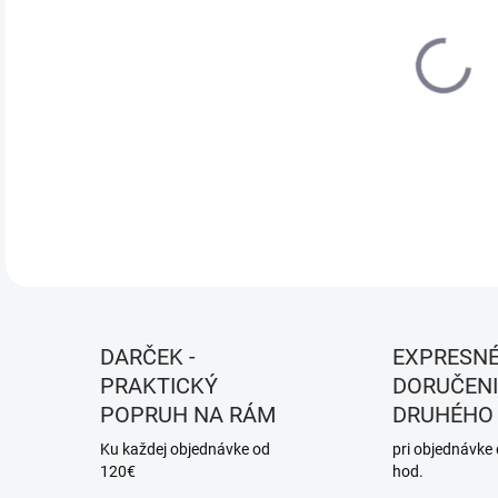
DO:
12.
MOŽ
DOR
DETA
DARČEK -
EXPRESN
PRAKTICKÝ
DORUČENI
POPRUH NA RÁM
DRUHÉHO
Ku každej objednávke od
pri objednávke
120€
hod.