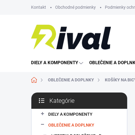
Prejsť
Kontakt
Obchodné podmienky
Podmienky ochr
na
obsah
DIELY A KOMPONENTY
OBLEČENIE A DOPLN
Domov
OBLEČENIE A DOPLNKY
KOŠÍKY NA BIC
B
Kategórie
o
Preskočiť
č
kategórie
n
DIELY A KOMPONENTY
ý
OBLEČENIE A DOPLNKY
p