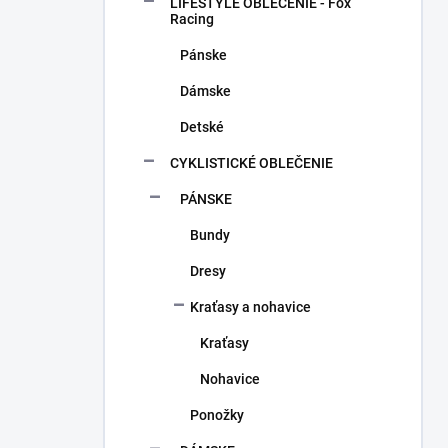
a
LIFESTYLE OBLEČENIE - Fox
n
Racing
e
Pánske
l
Dámske
Detské
CYKLISTICKÉ OBLEČENIE
PÁNSKE
Bundy
Dresy
Kraťasy a nohavice
Kraťasy
Nohavice
Ponožky