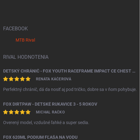
á
p
ä
t
i
FACEBOOK
e
MTB Rival
RIVAL HODNOTENIA
DETSKÝ CHRÁNIČ - FOX YOUTH RACEFRAME IMPACT CE CHEST GUARD
RENÁTA KÁČEROVÁ
Perfektný chránič, dá da nosiť aj pod tričko, dobre sa v ňom pohybuje.
FOX DIRTPAW - DETSKÉ RUKAVICE 3 - 5 ROKOV
MICHAL RAČKO
Overený model, vzdušné ľahké a super sedia.
FOX 620ML PODIUM FĽAŠA NA VODU