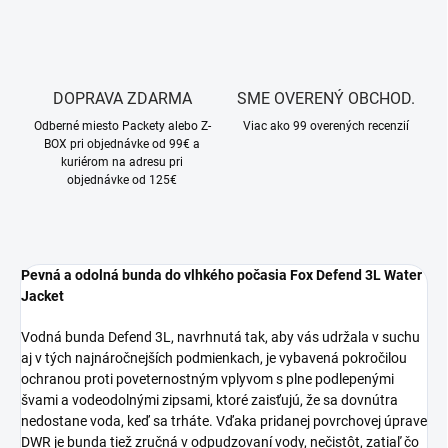
DOPRAVA ZDARMA
SME OVERENÝ OBCHOD.
Odberné miesto Packety alebo Z-
Viac ako 99 overených recenzií
BOX pri objednávke od 99€ a
kuriérom na adresu pri
objednávke od 125€
Pevná a odolná bunda do vlhkého počasia Fox Defend 3L Water
Jacket
Vodná bunda Defend 3L, navrhnutá tak, aby vás udržala v suchu
aj v tých najnáročnejších podmienkach, je vybavená pokročilou
ochranou proti poveternostným vplyvom s plne podlepenými
švami a vodeodolnými zipsami, ktoré zaisťujú, že sa dovnútra
nedostane voda, keď sa trháte. Vďaka pridanej povrchovej úprave
DWR je bunda tiež zručná v odpudzovaní vody, nečistôt, zatiaľ čo