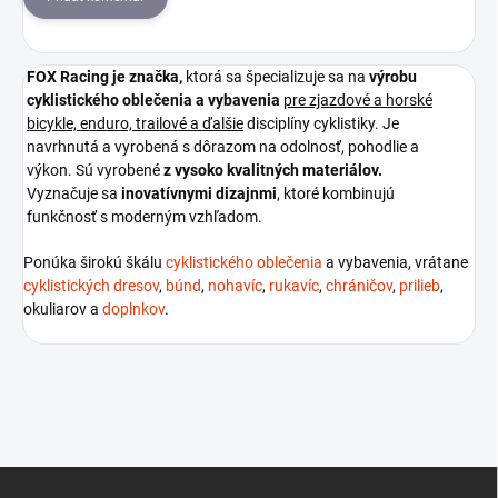
FOX Racing je
značka,
ktorá sa špecializuje sa na
výrobu
cyklistického oblečenia a vybavenia
pre zjazdové a horské
bicykle, enduro, trailové a ďalšie
disciplíny cyklistiky. Je
navrhnutá a vyrobená s dôrazom na odolnosť, pohodlie a
výkon. Sú vyrobené
z vysoko kvalitných materiálov.
Vyznačuje sa
inovatívnymi dizajnmi
, ktoré kombinujú
funkčnosť s moderným vzhľadom.
Ponúka širokú škálu
cyklistického oblečenia
a vybavenia, vrátane
cyklistických dresov
,
búnd
,
nohavíc
,
rukavíc
,
chráničov
,
prilieb
,
okuliarov a
doplnkov
.
Z