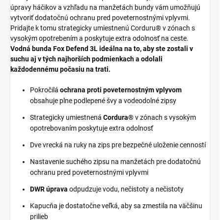
úpravy háčikov a vzhľadu na manžetách bundy vám umožňujú
vytvoriť dodatočnú ochranu pred poveternostnými vplyvmi.
Pridajte k tomu strategicky umiestnenú Corduru® v zónach s
vysokým opotrebením a poskytuje extra odolnosť na ceste.
Vodná bunda Fox Defend 3L ideálna na to, aby ste zostali v
suchu aj v tých najhorších podmienkach a odolali
každodennému počasiu na trati.
Pokročilá
ochrana proti poveternostným vplyvom
obsahuje plne podlepené švy a vodeodolné zipsy
Strategicky umiestnená
Cordura®
v zónach s vysokým
opotrebovaním poskytuje extra odolnosť
Dve vrecká na ruky na zips pre bezpečné uloženie cenností
Nastavenie suchého zipsu na manžetách pre dodatočnú
ochranu pred poveternostnými vplyvmi
DWR úprava
odpudzuje vodu, nečistoty a nečistoty
Kapucňa je dostatočne veľká, aby sa zmestila na väčšinu
prilieb