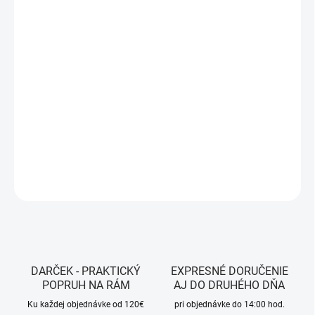
MÔŽEME DORUČIŤ DO:
ZVOĽTE VARIANT
MOŽNOSTI DORUČENIA
−
+
Pridať do košíka
Farba - Black
DETAILNÉ INFORMÁCIE
OPÝTAŤ SA
STRÁŽIŤ
DARČEK - PRAKTICKÝ
EXPRESNÉ DORUČENIE
POPRUH NA RÁM
AJ DO DRUHÉHO DŇA
Ku každej objednávke od 120€
pri objednávke do 14:00 hod.