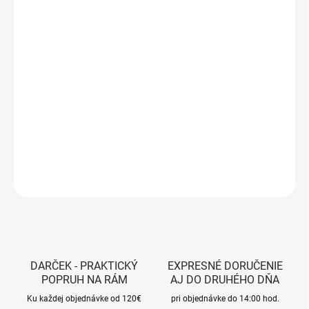
MÔŽEME DORUČIŤ DO:
ZVOĽTE VARIANT
MOŽNOSTI DORUČENIA
−
+
Pridať do košíka
Farba - Yellow
DETAILNÉ INFORMÁCIE
OPÝTAŤ SA
STRÁŽIŤ
DARČEK - PRAKTICKÝ
EXPRESNÉ DORUČENIE
POPRUH NA RÁM
AJ DO DRUHÉHO DŇA
Ku každej objednávke od 120€
pri objednávke do 14:00 hod.