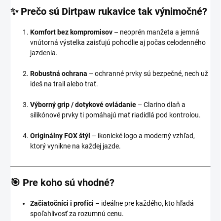
✨
Prečo sú Dirtpaw rukavice tak výnimočné?
Komfort bez kompromisov
– neoprén manžeta a jemná
vnútorná výstelka zaisťujú pohodlie aj počas celodenného
jazdenia.
Robustná ochrana
– ochranné prvky sú bezpečné, nech už
ideš na trail alebo trať.
Výborný grip / dotykové ovládanie
– Clarino dlaň a
silikónové prvky ti pomáhajú mať riadidlá pod kontrolou.
Originálny FOX štýl
– ikonické logo a moderný vzhľad,
ktorý vynikne na každej jazde.
🎯
Pre koho sú vhodné?
Začiatočníci i profíci
– ideálne pre každého, kto hľadá
spoľahlivosť za rozumnú cenu.