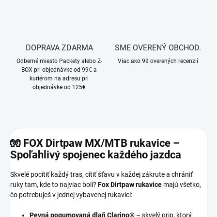
DOPRAVA ZDARMA
SME OVERENÝ OBCHOD.
Odberné miesto Packety alebo Z-
Viac ako 99 overených recenzií
BOX pri objednávke od 99€ a
kuriérom na adresu pri
objednávke od 125€
🧤
FOX Dirtpaw MX/MTB rukavice –
Spoľahlivý spojenec každého jazdca
Skvelé pocítiť každý tras, cítiť šťavu v každej zákrute a chrániť
ruky tam, kde to najviac bolí?
Fox Dirtpaw rukavice
majú všetko,
čo potrebuješ v jednej vybavenej rukavici:
Pevná pogumovaná dlaň Clarino®
– skvelý grip, ktorý