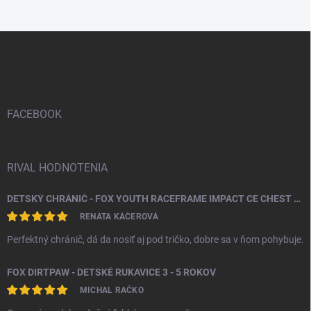
Z
á
p
ä
t
i
FACEBOOK
e
RIVAL HODNOTENIA
DETSKÝ CHRÁNIČ - FOX YOUTH RACEFRAME IMPACT CE CHEST GUARD
RENÁTA KÁČEROVÁ
Perfektný chránič, dá da nosiť aj pod tričko, dobre sa v ňom pohybuje.
FOX DIRTPAW - DETSKÉ RUKAVICE 3 - 5 ROKOV
MICHAL RAČKO