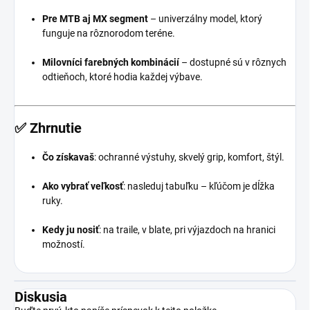
Pre MTB aj MX segment
– univerzálny model, ktorý
funguje na rôznorodom teréne.
Milovníci farebných kombinácií
– dostupné sú v rôznych
odtieňoch, ktoré hodia každej výbave.
✅
Zhrnutie
Čo získavaš
: ochranné výstuhy, skvelý grip, komfort, štýl.
Ako vybrať veľkosť
: nasleduj tabuľku – kľúčom je dĺžka
ruky.
Kedy ju nosiť
: na traile, v blate, pri výjazdoch na hranici
možností.
Diskusia