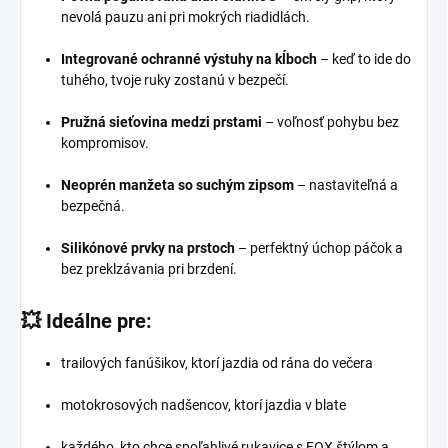
nevolá pauzu ani pri mokrých riadidlách.
Integrované ochranné výstuhy na kĺboch
– keď to ide do
tuhého, tvoje ruky zostanú v bezpečí.
Pružná sieťovina medzi prstami
– voľnosť pohybu bez
kompromisov.
Neoprén manžeta so suchým zipsom
– nastaviteľná a
bezpečná.
Silikónové prvky na prstoch
– perfektný úchop páčok a
bez preklzávania pri brzdení.
💥 Ideálne pre:
trailových fanúšikov, ktorí jazdia od rána do večera
motokrosových nadšencov, ktorí jazdia v blate
každého, kto chce spoľahlivé rukavice s FOX štýlom a