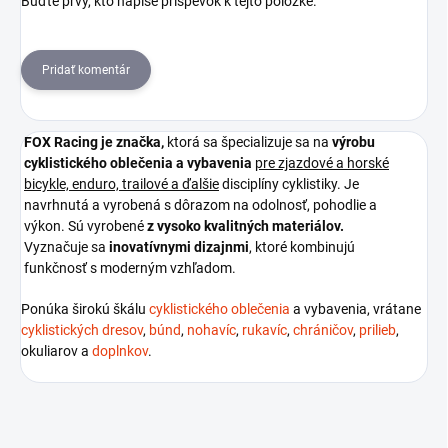
Buďte prvý, kto napíše príspevok k tejto položke.
Pridať komentár
FOX Racing je
značka,
ktorá sa špecializuje sa na
výrobu
cyklistického oblečenia a vybavenia
pre zjazdové a horské
bicykle, enduro, trailové a ďalšie
disciplíny cyklistiky. Je
navrhnutá a vyrobená s dôrazom na odolnosť, pohodlie a
výkon. Sú vyrobené
z vysoko kvalitných materiálov.
Vyznačuje sa
inovatívnymi dizajnmi
, ktoré kombinujú
funkčnosť s moderným vzhľadom.
Ponúka širokú škálu
cyklistického oblečenia
a vybavenia, vrátane
cyklistických dresov
,
búnd
,
nohavíc
,
rukavíc
,
chráničov
,
prilieb
,
okuliarov a
doplnkov
.