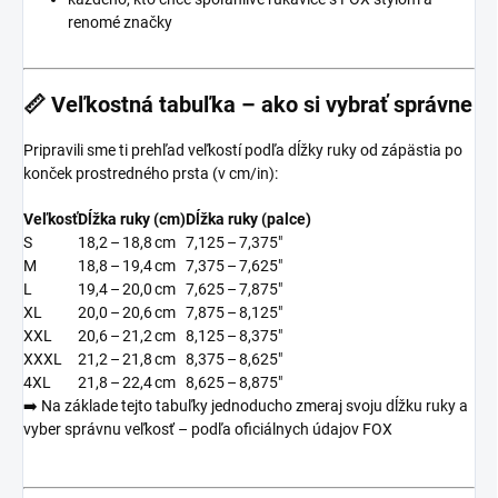
renomé značky
📏
Veľkostná tabuľka – ako si vybrať správne
Pripravili sme ti prehľad veľkostí podľa dĺžky ruky od zápästia po
konček prostredného prsta (v cm/in):
Veľkosť
Dĺžka ruky (cm)
Dĺžka ruky (palce)
S
18,2 – 18,8 cm
7,125 – 7,375″
M
18,8 – 19,4 cm
7,375 – 7,625″
L
19,4 – 20,0 cm
7,625 – 7,875″
XL
20,0 – 20,6 cm
7,875 – 8,125″
XXL
20,6 – 21,2 cm
8,125 – 8,375″
XXXL
21,2 – 21,8 cm
8,375 – 8,625″
4XL
21,8 – 22,4 cm
8,625 – 8,875″
➡️ Na základe tejto tabuľky jednoducho zmeraj svoju dĺžku ruky a
vyber správnu veľkosť – podľa oficiálnych údajov FOX