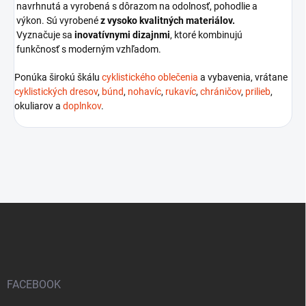
navrhnutá a vyrobená s dôrazom na odolnosť, pohodlie a
výkon. Sú vyrobené
z vysoko kvalitných materiálov.
Vyznačuje sa
inovatívnymi dizajnmi
, ktoré kombinujú
funkčnosť s moderným vzhľadom.
Ponúka širokú škálu
cyklistického oblečenia
a vybavenia, vrátane
cyklistických dresov
,
búnd
,
nohavíc
,
rukavíc
,
chráničov
,
prilieb
,
okuliarov a
doplnkov
.
Z
á
p
ä
t
i
FACEBOOK
e