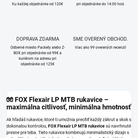
Ku každej objednávke od 120€
pri objednávke do 14:00 hod.
DOPRAVA ZDARMA
SME OVERENÝ OBCHOD.
Odberné miesto Packety alebo Z-
Viac ako 99 overených recenzií
BOX pri objednávke od 99€ a
kuriérom na adresu pri
objednávke od 125€
🧤
FOX Flexair LP MTB rukavice –
maximálna citlivosť, minimálna hmotnosť
Ak hľadáš rukavice, ktoré ti umožnia precítiť každý zákrut a skok s
dokonalou kontrolou,
FOX Flexair LP MTB rukavice
sú navrhnuté
presne pre teba.
Tieto rukavice kombinujú minimalistický dizajn s