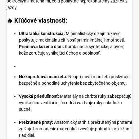
pokročilými materiálmi, čo ti poskytne neprekonateľný zážitok z
jazdy.
🔥
Kľúčové vlastnosti:
Ultraľahká konštrukcia:
Minimalistický dizajn rukavíc
poskytuje maximálnu citlivosť pri minimálnej hmotnosti.
Prémiová kožená dlaň:
Kombinácia syntetickej a ovčej
kože zaručuje vynikajúci úchop a odolnosť.
Nízkoprofilová manžeta:
Neoprénová manžeta poskytuje
bezpečné a pohodlné uchytenie bez zbytočného objemu.
Vysoká priedušnosť:
Materiály na chrbte ruky zabezpečujú
vynikajúcu ventiláciu, čo udržiava tvoje ruky chladné a
suché.
Prekrútené prsty:
Anatomický strih s prekrútenými prstami
znižuje hromadenie materiálu a zvyšuje pohodlie pri držaní
riadidiel.