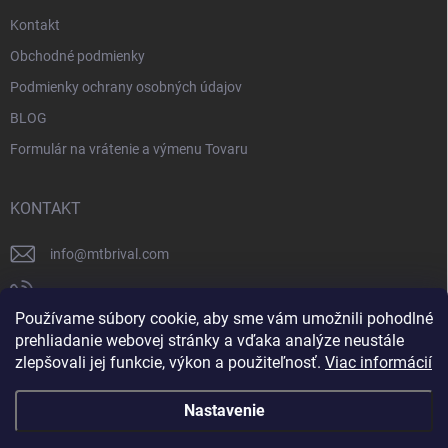
Kontakt
Obchodné podmienky
Podmienky ochrany osobných údajov
BLOG
Formulár na vrátenie a výmenu Tovaru
KONTAKT
info
@
mtbrival.com
+421 948 877 898
Používame súbory cookie, aby sme vám umožnili pohodlné
Náš Facebook
prehliadanie webovej stránky a vďaka analýze neustále
zlepšovali jej funkcie, výkon a použiteľnosť.
Viac informácií
mtb_rival
Nastavenie