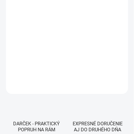
VEĽKOSŤ
MÔŽEME DORUČIŤ DO:
ZVOĽTE VARIANT
MOŽNOSTI DORUČENIA
−
+
Pridať do košíka
Farba - Black
DETAILNÉ INFORMÁCIE
OPÝTAŤ SA
STRÁŽIŤ
DARČEK - PRAKTICKÝ
EXPRESNÉ DORUČENIE
POPRUH NA RÁM
AJ DO DRUHÉHO DŇA