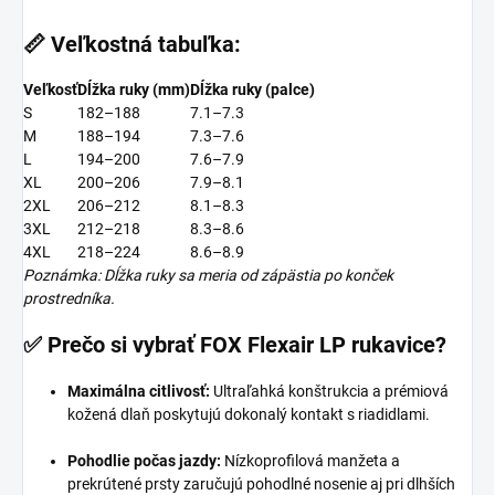
📏
Veľkostná tabuľka:
Veľkosť
Dĺžka ruky (mm)
Dĺžka ruky (palce)
S
182–188
7.1–7.3
M
188–194
7.3–7.6
L
194–200
7.6–7.9
XL
200–206
7.9–8.1
2XL
206–212
8.1–8.3
3XL
212–218
8.3–8.6
4XL
218–224
8.6–8.9
Poznámka: Dĺžka ruky sa meria od zápästia po konček
prostredníka.
✅
Prečo si vybrať FOX Flexair LP rukavice?
Maximálna citlivosť:
Ultraľahká konštrukcia a prémiová
kožená dlaň poskytujú dokonalý kontakt s riadidlami.
Pohodlie počas jazdy:
Nízkoprofilová manžeta a
prekrútené prsty zaručujú pohodlné nosenie aj pri dlhších