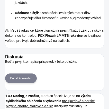
jazdách.
Odolnosť a štýl:
Kombinácia kvalitných materiálov
zabezpečuje dlhú životnosť rukavice a jej moderný vzhľad.
Ak hľadáš rukavice, ktoré ti umožnia precítiť každý zákrut a skok s
dokonalou kontrolou,
FOX Flexair LP MTB rukavice
sú ideálnou
voľbou pre tvoje dobrodružstvá na trailoch.
Diskusia
Buďte prvý, kto napíše príspevok k tejto položke.
Pridať komentár
FOX Racing je
značka,
ktorá sa špecializuje sa na
výrobu
cyklistického oblečenia a vybavenia
pre zjazdové a horské
bicykle, enduro, trailové a ďalšie
disciplíny cyklistiky. Je