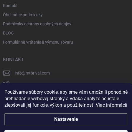
Kontakt
Obchodné podmienky
Podmienky ochrany osobných údajov
BLOG
Formulár na vrátenie a výmenu Tovaru
KONTAKT
info
@
mtbrival.com
+421 948 877 898
Používame súbory cookie, aby sme vám umožnili pohodlné
Náš Facebook
prehliadanie webovej stránky a vďaka analýze neustále
zlepšovali jej funkcie, výkon a použiteľnosť.
Viac informácií
mtb_rival
Nastavenie