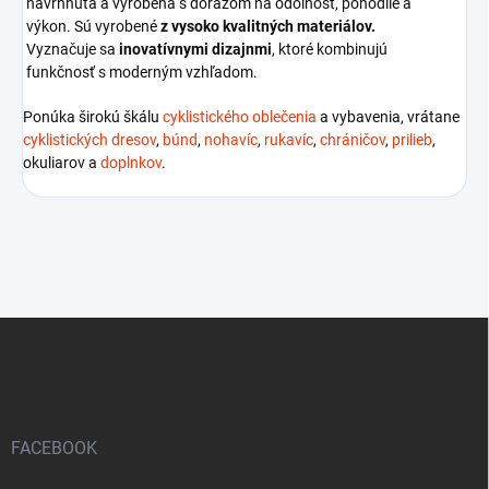
navrhnutá a vyrobená s dôrazom na odolnosť, pohodlie a
výkon. Sú vyrobené
z vysoko kvalitných materiálov.
Vyznačuje sa
inovatívnymi dizajnmi
, ktoré kombinujú
funkčnosť s moderným vzhľadom.
Ponúka širokú škálu
cyklistického oblečenia
a vybavenia, vrátane
cyklistických dresov
,
búnd
,
nohavíc
,
rukavíc
,
chráničov
,
prilieb
,
okuliarov a
doplnkov
.
Z
á
p
ä
t
i
FACEBOOK
e