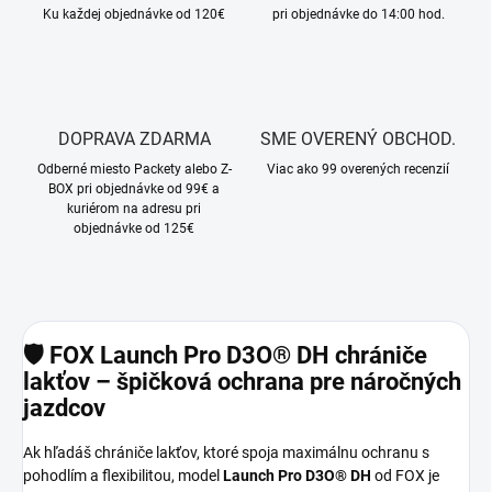
Ku každej objednávke od 120€
pri objednávke do 14:00 hod.
DOPRAVA ZDARMA
SME OVERENÝ OBCHOD.
Odberné miesto Packety alebo Z-
Viac ako 99 overených recenzií
BOX pri objednávke od 99€ a
kuriérom na adresu pri
objednávke od 125€
🛡️
FOX Launch Pro D3O® DH chrániče
lakťov – špičková ochrana pre náročných
jazdcov
Ak hľadáš chrániče lakťov, ktoré spoja maximálnu ochranu s
pohodlím a flexibilitou, model
Launch Pro D3O® DH
od FOX je