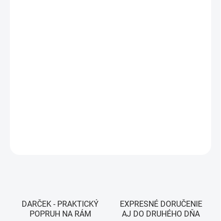
VEĽKOSŤ
MÔŽEME DORUČIŤ DO:
ZVOĽTE VARIANT
MOŽNOSTI DORUČENIA
−
+
Pridať do košíka
Farba - Black
DETAILNÉ INFORMÁCIE
OPÝTAŤ SA
STRÁŽIŤ
DARČEK - PRAKTICKÝ
EXPRESNÉ DORUČENIE
POPRUH NA RÁM
AJ DO DRUHÉHO DŇA