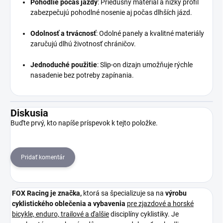
Pohodlie počas jazdy
:
Priedušný materiál a nízky profil
zabezpečujú pohodlné nosenie aj počas dlhších jázd.
Odolnosť a trvácnosť
:
Odolné panely a kvalitné materiály
zaručujú dlhú životnosť chráničov.
Jednoduché použitie
:
Slip-on dizajn umožňuje rýchle
nasadenie bez potreby zapínania.
Diskusia
Buďte prvý, kto napíše príspevok k tejto položke.
Pridať komentár
FOX Racing je
značka,
ktorá sa špecializuje sa na
výrobu
cyklistického oblečenia a vybavenia
pre zjazdové a horské
bicykle, enduro, trailové a ďalšie
disciplíny cyklistiky. Je