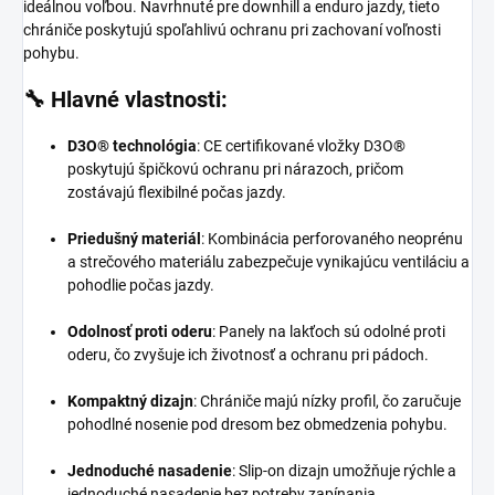
ideálnou voľbou.
Navrhnuté pre downhill a enduro jazdy, tieto
chrániče poskytujú spoľahlivú ochranu pri zachovaní voľnosti
pohybu.
🔧
Hlavné vlastnosti:
D3O® technológia
:
CE certifikované vložky D3O®
poskytujú špičkovú ochranu pri nárazoch, pričom
zostávajú flexibilné počas jazdy.
Priedušný materiál
:
Kombinácia perforovaného neoprénu
a strečového materiálu zabezpečuje vynikajúcu ventiláciu a
pohodlie počas jazdy.
Odolnosť proti oderu
:
Panely na lakťoch sú odolné proti
oderu, čo zvyšuje ich životnosť a ochranu pri pádoch.
Kompaktný dizajn
:
Chrániče majú nízky profil, čo zaručuje
pohodlné nosenie pod dresom bez obmedzenia pohybu.
Jednoduché nasadenie
:
Slip-on dizajn umožňuje rýchle a
jednoduché nasadenie bez potreby zapínania.