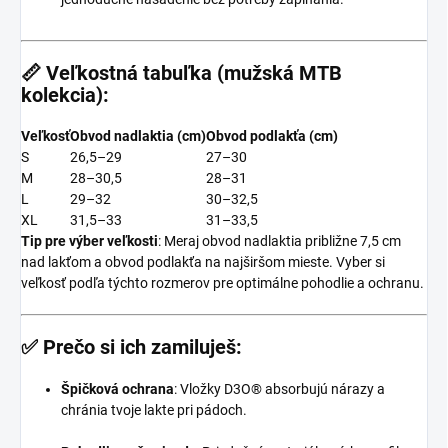
📏
Veľkostná tabuľka (mužská MTB
kolekcia):
Veľkosť
Obvod nadlaktia (cm)
Obvod podlakťa (cm)
S
26,5–29
27–30
M
28–30,5
28–31
L
29–32
30–32,5
XL
31,5–33
31–33,5
Tip pre výber veľkosti
: Meraj obvod nadlaktia približne 7,5 cm
nad lakťom a obvod podlakťa na najširšom mieste.
Vyber si
veľkosť podľa týchto rozmerov pre optimálne pohodlie a ochranu.
✅
Prečo si ich zamiluješ:
Špičková ochrana
:
Vložky D3O® absorbujú nárazy a
chránia tvoje lakte pri pádoch.