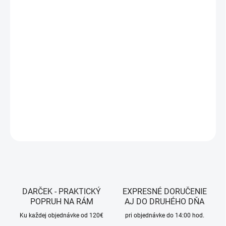
13.8.2026
MOŽNOSTI
DORUČENIA
−
+
Pridať do košíka
Farba -
Green Camo
DETAILNÉ INFORMÁCIE
OPÝTAŤ SA
STRÁŽIŤ
DARČEK - PRAKTICKÝ
EXPRESNÉ DORUČENIE
POPRUH NA RÁM
AJ DO DRUHÉHO DŇA
Ku každej objednávke od 120€
pri objednávke do 14:00 hod.