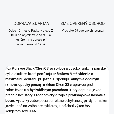
DOPRAVA ZDARMA
SME OVERENÝ OBCHOD.
Odberné miesto Packety alebo Z-
Viac ako 99 overených recenzií
BOX pri objednávke od 99€ a
kuriérom na adresu pri
objednávke od 125€
Fox Purevue Black/ClearOS sú štýlové a vysoko funkčné pánske
cyklo okuliare, ktoré ponúkajú
krištáľovo čisté videnie
a
maximálnu ochranu
pri jazde. Disponujú
ľahkým a odolným
rámom
,
opticky presným sklom ClearOS
s úpravou proti
zahmlievaniu a
hydrofóbnym povrchom
, ktorý odpudzuje vodu,
prach a nečistoty. Ergonomický dizajn a
protišmykové nosové a
bočné výstelky
zabezpečia perfektné uchytenie aj pri dynamickej
jazde. Ideálna voľba pre cyklistov, ktorí chcú výkon bez
kompromisov! 🚴‍♂️🔥