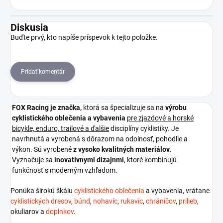
Diskusia
Buďte prvý, kto napíše príspevok k tejto položke.
Pridať komentár
FOX Racing je
značka,
ktorá sa špecializuje sa na
výrobu
cyklistického oblečenia a vybavenia
pre zjazdové a horské
bicykle, enduro, trailové a ďalšie
disciplíny cyklistiky. Je
navrhnutá a vyrobená s dôrazom na odolnosť, pohodlie a
výkon. Sú vyrobené
z vysoko kvalitných materiálov.
Vyznačuje sa
inovatívnymi dizajnmi
, ktoré kombinujú
funkčnosť s moderným vzhľadom.
Ponúka širokú škálu
cyklistického oblečenia
a vybavenia, vrátane
cyklistických dresov
,
búnd
,
nohavíc
,
rukavíc
,
chráničov
,
prilieb
,
okuliarov a
doplnkov
.