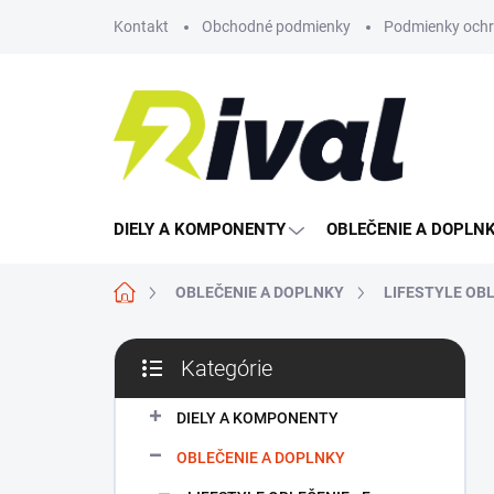
Prejsť
Kontakt
Obchodné podmienky
Podmienky ochr
na
obsah
DIELY A KOMPONENTY
OBLEČENIE A DOPLN
Domov
OBLEČENIE A DOPLNKY
LIFESTYLE OBL
B
Kategórie
o
Preskočiť
č
kategórie
n
DIELY A KOMPONENTY
ý
OBLEČENIE A DOPLNKY
p