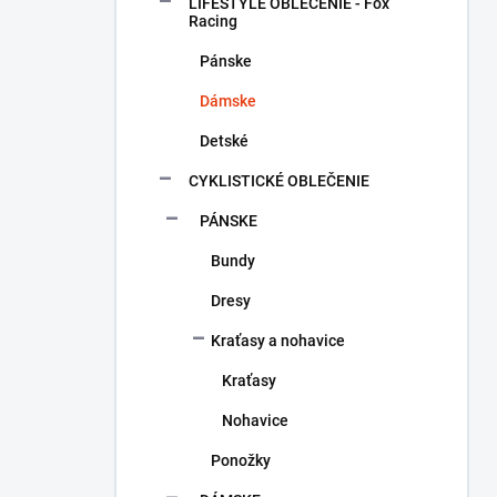
a
LIFESTYLE OBLEČENIE - Fox
n
Racing
e
Pánske
l
Dámske
Detské
CYKLISTICKÉ OBLEČENIE
PÁNSKE
Bundy
Dresy
Kraťasy a nohavice
Kraťasy
Nohavice
Ponožky