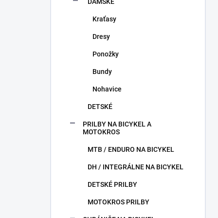
DÁMSKE
Kraťasy
Dresy
Ponožky
Bundy
Nohavice
DETSKÉ
PRILBY NA BICYKEL A
MOTOKROS
MTB / ENDURO NA BICYKEL
DH / INTEGRÁLNE NA BICYKEL
DETSKÉ PRILBY
MOTOKROS PRILBY