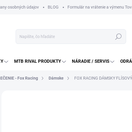
any osobných údajov
BLOG
Formulár na vrátenie a výmenu Tov
Hľadať
KY
MTB RIVAL PRODUKTY
NÁRADIE / SERVIS
ODRÁ
EČENIE - Fox Racing
Dámske
FOX RACING DÁMSKY FLÍSOVÝ
Neohodnotené
Podrobnosti hodnotenia
ZNAČKA:
FOX RA
64
Jedn
ZVO
cena