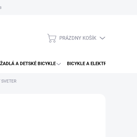
aru
PRÁZDNY KOŠÍK
NÁKUPNÝ
KOŠÍK
ŽADLÁ A DETSKÉ BICYKLE
BICYKLE A ELEKTRO BICYKLE
 SVETER
CING
,99 €
otková
ĽTE VARIANT
: