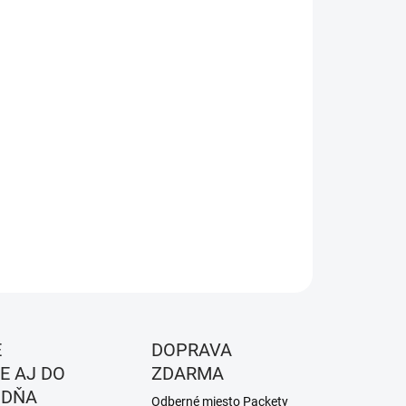
KOST
EME DORUČIŤ DO:
ZVOĽTE VARIANT
NOSTI DORUČENIA
−
+
Pridať do košíka
a - Sand
ILNÉ INFORMÁCIE
OPÝTAŤ SA
STRÁŽIŤ
É
DOPRAVA
E AJ DO
ZDARMA
 DŇA
Odberné miesto Packety