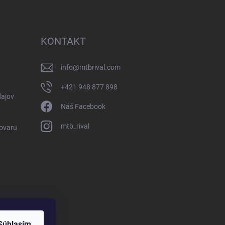
KONTAKT
info
@
mtbrival.com
+421 948 877 898
ajov
Náš Facebook
mtb_rival
Tovaru
Súhlasím