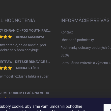
AL HODNOTENIA
INFORMÁCIE PRE VÁS
DETSKÝ CHRÁNIČ - FOX YOUTH RACEFRAME IMPACT CE CHEST GUARD
Kontakt
RENÁTA KÁČEROVÁ
Obchodné podmienky
tný chránič, dá da nosiť aj pod
Podmienky ochrany osobných úd
, dobre sa v ňom pohybuje.
BLOG
FOX DIRTPAW - DETSKÉ RUKAVICE 3 - 5 ROKOV
Formulár na vrátenie a výmenu 
MICHAL RAČKO
ý model, vzdušné ľahké a super
20ML PODIUM FĽAŠA NA VODU
MICHAL RAČKO
úbory cookie, aby sme vám umožnili pohodlné
ná fľáša za vyššiu cenu