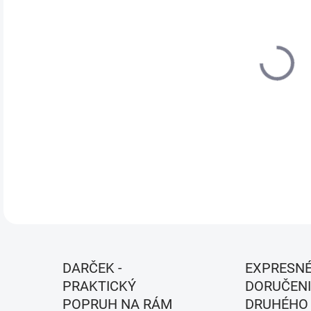
VEL
MÔŽ
MOŽ
Farb
DETA
DARČEK -
EXPRESN
PRAKTICKÝ
DORUČENI
POPRUH NA RÁM
DRUHÉHO