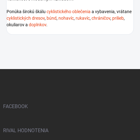
Ponúka širokú škálu
cyklistického oblečenia
a vybavenia, vrátane
cyklistických dresov
,
búnd
,
nohavíc
,
rukavíc
,
chráničov
,
prilieb
,
okuliarov a
doplnkov
.
Z
á
p
ä
t
i
FACEBOOK
e
RIVAL HODNOTENIA