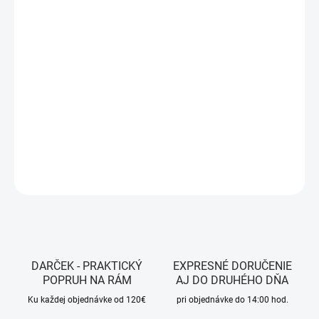
VEĽKOSŤ
MÔŽEME DORUČIŤ DO:
ZVOĽTE VARIANT
MOŽNOSTI DORUČENIA
−
+
Pridať do košíka
DETAILNÉ INFORMÁCIE
OPÝTAŤ SA
STRÁŽIŤ
DARČEK - PRAKTICKÝ
EXPRESNÉ DORUČENIE
POPRUH NA RÁM
AJ DO DRUHÉHO DŇA
Ku každej objednávke od 120€
pri objednávke do 14:00 hod.