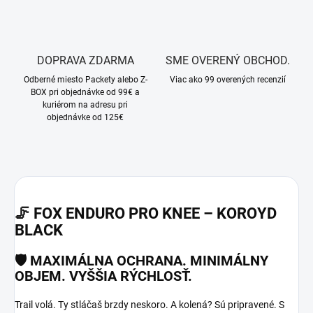
DOPRAVA ZDARMA
SME OVERENÝ OBCHOD.
Odberné miesto Packety alebo Z-
Viac ako 99 overených recenzií
BOX pri objednávke od 99€ a
kuriérom na adresu pri
objednávke od 125€
🦵
FOX ENDURO PRO KNEE – KOROYD
BLACK
🛡️ MAXIMÁLNA OCHRANA. MINIMÁLNY
OBJEM. VYŠŠIA RÝCHLOSŤ.
Trail volá. Ty stláčaš brzdy neskoro. A kolená? Sú pripravené. S