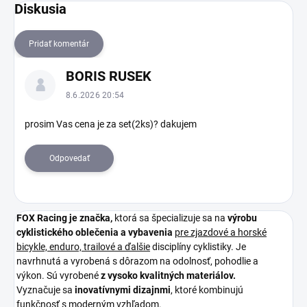
Diskusia
Pridať komentár
V
BORIS RUSEK
ý
p
8.6.2026 20:54
i
s
prosim Vas cena je za set(2ks)? dakujem
d
i
Odpovedať
s
k
u
s
FOX Racing je
značka,
ktorá sa špecializuje sa na
výrobu
i
cyklistického oblečenia a vybavenia
pre zjazdové a horské
í
bicykle, enduro, trailové a ďalšie
disciplíny cyklistiky. Je
navrhnutá a vyrobená s dôrazom na odolnosť, pohodlie a
výkon. Sú vyrobené
z vysoko kvalitných materiálov.
Vyznačuje sa
inovatívnymi dizajnmi
, ktoré kombinujú
funkčnosť s moderným vzhľadom.