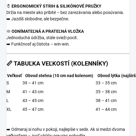
🧷
ERGONOMICKÝ STRIH & SILIKÓNOVÉ PRUŽKY
Držia na mieste ako pribité – bez zarezávania alebo posúvania.
➡️ Jazdíš slobodne, ale bezpečne.
🧼
ODNÍMATEĽNÁ A PRATEĽNÁ VLOŽKA
Jednoduchá údržba, stále svieži pocit.
➡️ Funkčnosť aj čistota – win-win.
📏 TABUĽKA VEĽKOSTÍ (KOLENNÍKY)
Veľkosť
Obvod stehna (10 cm nad kolenom)
Obvod lýtka (najširš
S
39 – 41 cm
33 – 35 cm
M
41 – 43 cm
35 – 38 cm
L
43 – 45 cm
38 – 41 cm
XL
45 – 47 cm
41 – 44 cm
➡️ Odmeraj si nohu v pokoji, najlepšie v sede. Ak si medzi dvoma
veľkosťami – zvoľ väčšiu pre viac pohodlia.