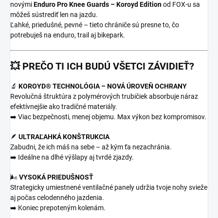
novými
Enduro Pro Knee Guards – Koroyd Edition
od FOX-u sa
môžeš sústrediť len na jazdu.
Ľahké, priedušné, pevné – tieto chrániče sú presne to, čo
potrebuješ na enduro, trail aj bikepark.
💥 PREČO TI ICH BUDÚ VŠETCI ZÁVIDIEŤ?
🔬
KOROYD® TECHNOLÓGIA – NOVÁ ÚROVEŇ OCHRANY
Revolučná štruktúra z polymérových trubičiek absorbuje náraz
efektívnejšie ako tradičné materiály.
➡️ Viac bezpečnosti, menej objemu. Max výkon bez kompromisov.
🪶
ULTRAĽAHKÁ KONŠTRUKCIA
Zabudni, že ich máš na sebe – až kým ťa nezachránia.
➡️ Ideálne na dlhé výšlapy aj tvrdé zjazdy.
🌬️
VYSOKÁ PRIEDUŠNOSŤ
Strategicky umiestnené ventilačné panely udržia tvoje nohy svieže
aj počas celodenného jazdenia.
➡️ Koniec prepoteným kolenám.