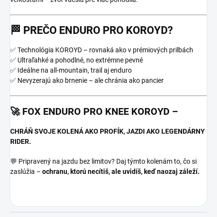
🏁 PREČO ENDURO PRO KOROYD?
✅ Technológia KOROYD – rovnaká ako v prémiových prilbách
✅ Ultraľahké a pohodlné, no extrémne pevné
✅ Ideálne na all-mountain, trail aj enduro
✅ Nevyzerajú ako brnenie – ale chránia ako pancier
🚀
FOX ENDURO PRO KNEE KOROYD
–
CHRÁŇ SVOJE KOLENÁ AKO PROFÍK, JAZDI AKO LEGENDÁRNY
RIDER.
💬 Pripravený na jazdu bez limitov? Daj týmto kolenám to, čo si
zaslúžia –
ochranu, ktorú necítiš, ale uvidíš, keď naozaj záleží.