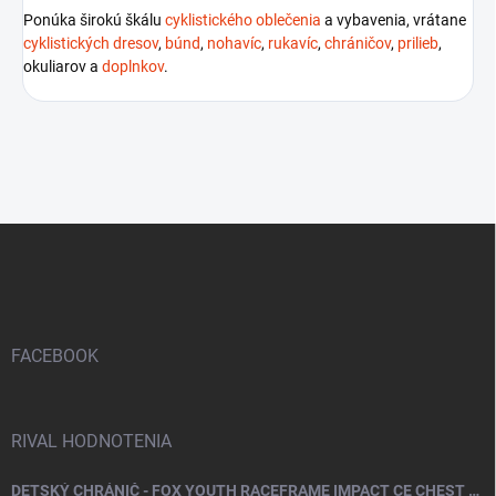
Ponúka širokú škálu
cyklistického oblečenia
a vybavenia, vrátane
cyklistických dresov
,
búnd
,
nohavíc
,
rukavíc
,
chráničov
,
prilieb
,
okuliarov a
doplnkov
.
Z
á
p
ä
t
i
FACEBOOK
e
RIVAL HODNOTENIA
DETSKÝ CHRÁNIČ - FOX YOUTH RACEFRAME IMPACT CE CHEST GUARD