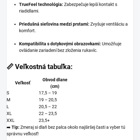
TrueFeel technológia:
Zabezpečuje lepší kontakt s
riadidlami.
​
Priedušná sieťovina medzi prstami:
Zvyšuje ventiláciu a
komfort.
​
Kompatibilita s dotykovými obrazovkami:
Umožňuje
ovládanie zariadení bez zloženia rukavíc.
📏
Veľkostná tabuľka:
Obvod dlane
Veľkosť
(cm)
S
17,5 – 19
M
19 – 20,5
L
20,5 – 22
XL
22 – 23,5
XXL
23,5+
➡️
Tip:
Zmeraj si dlaň bez palca okolo najširšej časti a vyber tú
správnu veľkosť!