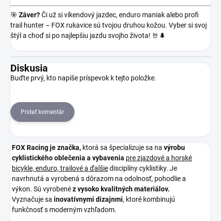
🎯
Záver?
Či už si víkendový jazdec, enduro maniak alebo profi
trail hunter – FOX rukavice sú tvojou druhou kožou. Vyber si svoj
štýl a choď si po najlepšiu jazdu svojho života! 🤘🌲
Diskusia
Buďte prvý, kto napíše príspevok k tejto položke.
Pridať komentár
FOX Racing je
značka,
ktorá sa špecializuje sa na
výrobu
cyklistického oblečenia a vybavenia
pre zjazdové a horské
bicykle, enduro, trailové a ďalšie
disciplíny cyklistiky. Je
navrhnutá a vyrobená s dôrazom na odolnosť, pohodlie a
výkon. Sú vyrobené
z vysoko kvalitných materiálov.
Vyznačuje sa
inovatívnymi dizajnmi
, ktoré kombinujú
funkčnosť s moderným vzhľadom.