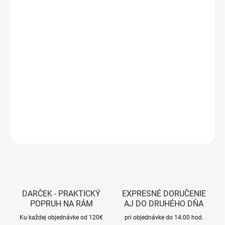
MÔŽEME DORUČIŤ DO:
ZVOĽTE VARIANT
MOŽNOSTI DORUČENIA
−
+
Pridať do košíka
Farba - Blue
DETAILNÉ INFORMÁCIE
OPÝTAŤ SA
STRÁŽIŤ
DARČEK - PRAKTICKÝ
EXPRESNÉ DORUČENIE
POPRUH NA RÁM
AJ DO DRUHÉHO DŇA
Ku každej objednávke od 120€
pri objednávke do 14:00 hod.