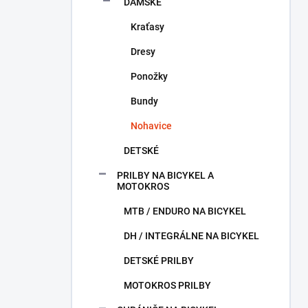
DÁMSKE
Kraťasy
Dresy
Ponožky
Bundy
Nohavice
DETSKÉ
PRILBY NA BICYKEL A
MOTOKROS
MTB / ENDURO NA BICYKEL
DH / INTEGRÁLNE NA BICYKEL
DETSKÉ PRILBY
MOTOKROS PRILBY