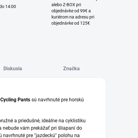
alebo Z-BOX pri
 do 14:00
objednávke od 99€ a
kuriérom na adresu pri
objednávke od 125€
Diskusia
Značka
 Cycling Pants
sú navrhnuté pre horskú
ružné a priedušné, ideálne na cyklistiku
a nebude vám prekážať pri šliapaní do
ú navrhnuté pre "jazdeckú" polohu na