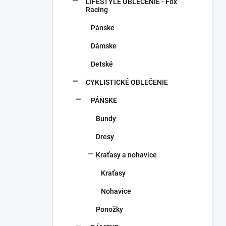
a
LIFESTYLE OBLEČENIE - Fox
n
Racing
e
Pánske
l
Dámske
Detské
CYKLISTICKÉ OBLEČENIE
PÁNSKE
Bundy
Dresy
Kraťasy a nohavice
Kraťasy
Nohavice
Ponožky