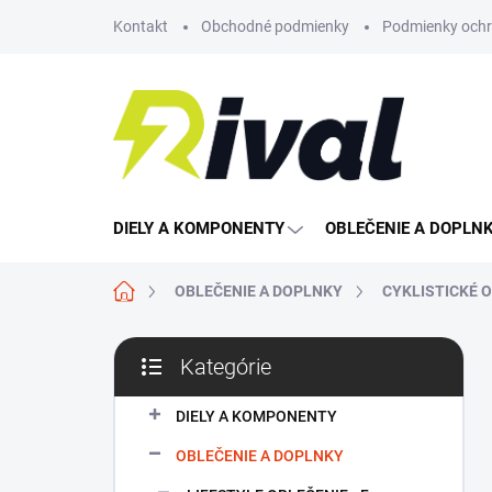
Prejsť
Kontakt
Obchodné podmienky
Podmienky ochr
na
obsah
DIELY A KOMPONENTY
OBLEČENIE A DOPLN
Domov
OBLEČENIE A DOPLNKY
CYKLISTICKÉ 
B
Kategórie
o
Preskočiť
č
kategórie
n
DIELY A KOMPONENTY
ý
OBLEČENIE A DOPLNKY
p