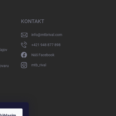
KONTAKT
info
@
mtbrival.com
+421 948 877 898
ajov
Náš Facebook
mtb_rival
Tovaru
Súhlasím