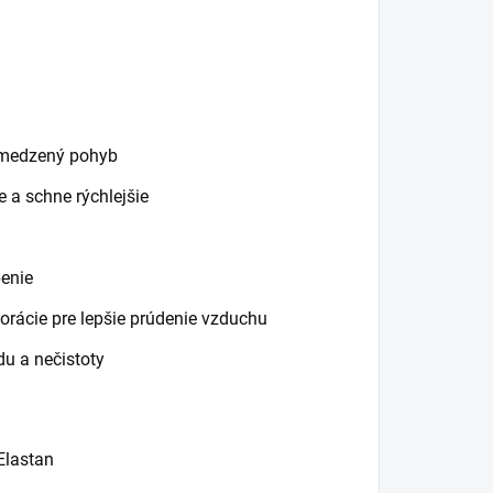
bmedzený pohyb
e a schne rýchlejšie
benie
orácie pre lepšie prúdenie vzduchu
u a nečistoty
Elastan