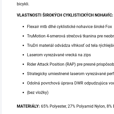
bicykli.
VLASTNOSTI ŠIROKÝCH CYKLISTICKÝCH NOHAVÍC:
Flexair mtb dlhé cyklistické nohavice široké Fox
TruMotion 4-smerová strečová tkanina pre neo
TruDri materiál odvádza vlhkosť od tela rýchlejši
Laserom vyrezávané vrecká na zips
Rider Attack Position (RAP) pre presné prispôso
Strategicky umiestnené laserom vyrezávané perf
Odolná povrchová úprava DWR odpudzujúca vod
(bez vložky)
MATERIÁLY:
65% Polyester, 27% Polyamid Nylon, 8% 