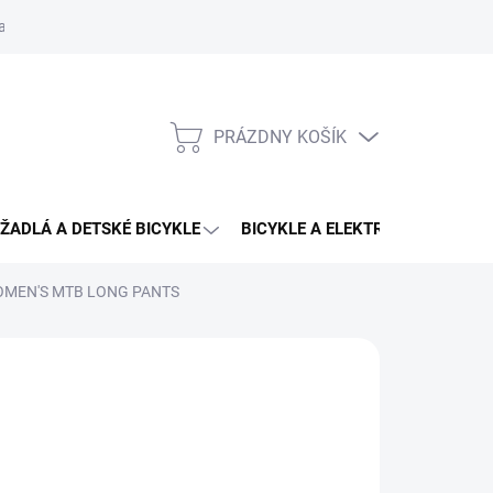
aru
PRÁZDNY KOŠÍK
NÁKUPNÝ
KOŠÍK
ŽADLÁ A DETSKÉ BICYKLE
BICYKLE A ELEKTRO BICYKLE
OMEN'S MTB LONG PANTS
CING
9,90 €
115,90 €
otková
ĽTE VARIANT
:
KOST