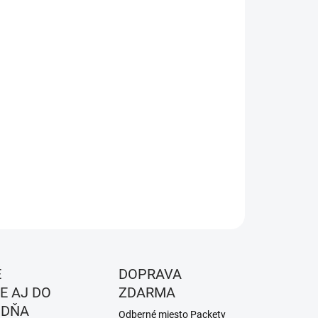
EME DORUČIŤ DO:
ZVOĽTE VARIANT
NOSTI DORUČENIA
−
+
Pridať do košíka
a - Black
ILNÉ INFORMÁCIE
OPÝTAŤ SA
STRÁŽIŤ
É
DOPRAVA
E AJ DO
ZDARMA
 DŇA
Odberné miesto Packety