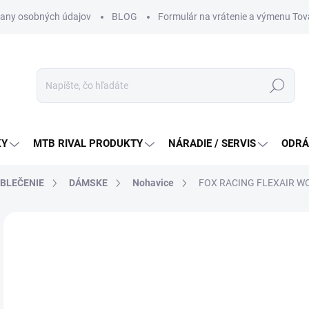
any osobných údajov
BLOG
Formulár na vrátenie a výmenu Tov
Hľadať
KY
MTB RIVAL PRODUKTY
NÁRADIE / SERVIS
ODRÁ
OBLEČENIE
DÁMSKE
Nohavice
FOX RACING FLEXAIR W
Neohodnotené
Podrobnosti hodnotenia
ZNAČKA:
FOX RA
13
Jedn
ZVO
cena
VEL