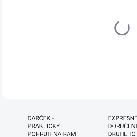
MÔŽ
MOŽ
Farb
DETA
DARČEK -
EXPRESN
PRAKTICKÝ
DORUČENI
POPRUH NA RÁM
DRUHÉHO