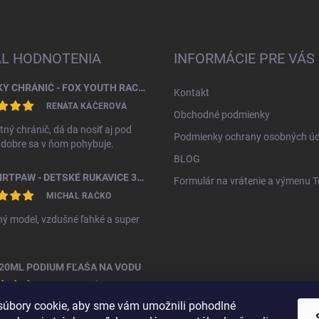
AL HODNOTENIA
INFORMÁCIE PRE VÁS
DETSKÝ CHRÁNIČ - FOX YOUTH RACEFRAME IMPACT CE CHEST GUARD
Kontakt
RENÁTA KÁČEROVÁ
Obchodné podmienky
tný chránič, dá da nosiť aj pod
Podmienky ochrany osobných úd
, dobre sa v ňom pohybuje.
BLOG
FOX DIRTPAW - DETSKÉ RUKAVICE 3 - 5 ROKOV
Formulár na vrátenie a výmenu 
MICHAL RAČKO
ý model, vzdušné ľahké a super
20ML PODIUM FĽAŠA NA VODU
MICHAL RAČKO
úbory cookie, aby sme vám umožnili pohodlné
ná fľáša za vyššiu cenu