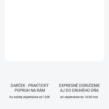
MOŽNOSTI
DORUČENIA
−
+
Pridať do košíka
Farba -
Olive Green
DETAILNÉ INFORMÁCIE
OPÝTAŤ SA
STRÁŽIŤ
DARČEK - PRAKTICKÝ
EXPRESNÉ DORUČENIE
POPRUH NA RÁM
AJ DO DRUHÉHO DŇA
Ku každej objednávke od 120€
pri objednávke do 14:00 hod.