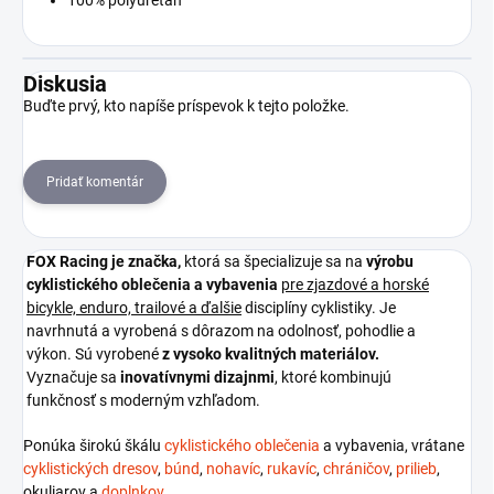
100% polyuretán
Diskusia
Buďte prvý, kto napíše príspevok k tejto položke.
Pridať komentár
FOX Racing je
značka,
ktorá sa špecializuje sa na
výrobu
cyklistického oblečenia a vybavenia
pre zjazdové a horské
bicykle, enduro, trailové a ďalšie
disciplíny cyklistiky. Je
navrhnutá a vyrobená s dôrazom na odolnosť, pohodlie a
výkon. Sú vyrobené
z vysoko kvalitných materiálov.
Vyznačuje sa
inovatívnymi dizajnmi
, ktoré kombinujú
funkčnosť s moderným vzhľadom.
Ponúka širokú škálu
cyklistického oblečenia
a vybavenia, vrátane
cyklistických dresov
,
búnd
,
nohavíc
,
rukavíc
,
chráničov
,
prilieb
,
okuliarov a
doplnkov
.