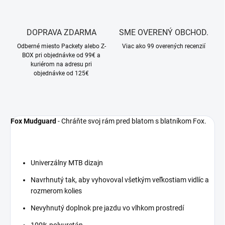
DOPRAVA ZDARMA
SME OVERENÝ OBCHOD.
Odberné miesto Packety alebo Z-
Viac ako 99 overených recenzií
BOX pri objednávke od 99€ a
kuriérom na adresu pri
objednávke od 125€
Fox Mudguard
- Chráňte svoj rám pred blatom s blatníkom Fox.
Univerzálny MTB dizajn
Navrhnutý tak, aby vyhovoval všetkým veľkostiam vidlíc a
rozmerom kolies
Nevyhnutý doplnok pre jazdu vo vlhkom prostredí