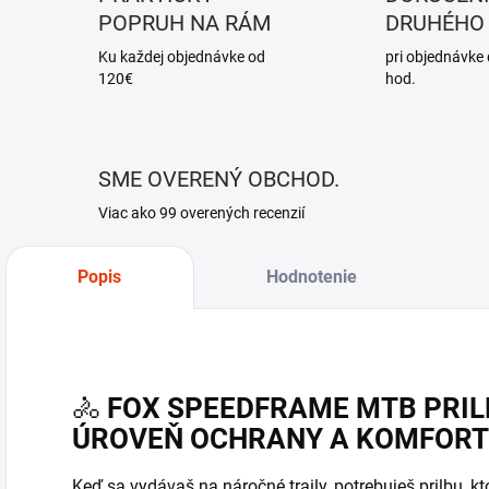
POPRUH NA RÁM
DRUHÉHO
Ku každej objednávke od
pri objednávke
120€
hod.
SME OVERENÝ OBCHOD.
Viac ako 99 overených recenzií
Popis
Hodnotenie
🚴
FOX SPEEDFRAME MTB PRIL
ÚROVEŇ OCHRANY A KOMFORTU
Keď sa vydávaš na náročné traily, potrebuješ prilbu, k