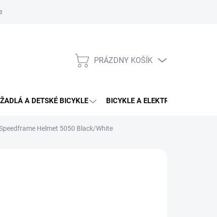
aru
PRÁZDNY KOŠÍK
NÁKUPNÝ
KOŠÍK
ŽADLÁ A DETSKÉ BICYKLE
BICYKLE A ELEKTRO BICYKLE
Speedframe Helmet 5050 Black/White
CING
9,90 €
112,90 €
otková
LADOM
(1 KS)
: