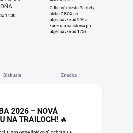
 DŇA
Odberné miesto Packety
alebo Z-BOX pri
 do 14:00
objednávke od 99€ a
kuriérom na adresu pri
objednávke od 125€
Diskusia
Značka
BA 2026 – NOVÁ
 NA TRAILOCH!
🔥
torá ti poskytne špičkovú ochranu a