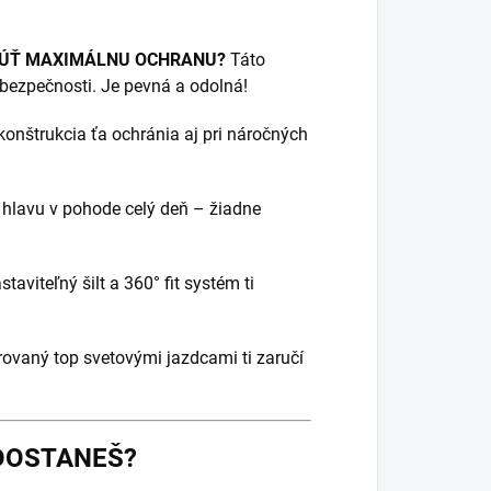
TNÚŤ MAXIMÁLNU OCHRANU?
Táto
 bezpečnosti. Je pevná a odolná!
nštrukcia ťa ochránia aj pri náročných
í hlavu v pohode celý deň – žiadne
taviteľný šilt a 360° fit systém ti
rovaný top svetovými jazdcami ti zaručí
DOSTANEŠ?