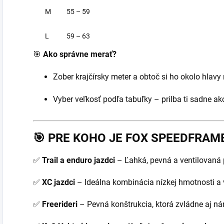
M
55 – 59
L
59 – 63
🎯
Ako správne merať?
Zober krajčírsky meter a obtoč si ho okolo hlav
Vyber veľkosť podľa tabuľky – prilba ti sadne ako
🎯
PRE KOHO JE FOX SPEEDFRAME
✅
Trail a enduro jazdci
– Ľahká, pevná a ventilovaná 
✅
XC jazdci
– Ideálna kombinácia nízkej hmotnosti a 
✅
Freerideri
– Pevná konštrukcia, ktorá zvládne aj nár