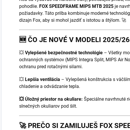
pohodlie.
FOX SPEEDFRAME MIPS MTB 2025
je navrh
požiadavky. Táto prilba kombinuje moderné technológie
dizajn Fox, aby si mohol jazdiť s istotou a štýlom. 🚀
🆕
ČO JE NOVÉ V MODELI 2025/26
💥
Vylepšené bezpečnostné technológie
– Všetky mod
ochranných systémov (MIPS Integra Split, MIPS Air No
ochranu pred rotačnými silami.
💥
Lepšia ventilácia
– Vylepšená konštrukcia s väčším
chladenie a odvádzanie tepla.
💥 Úložný priestor na okuliare:
Špeciálne navrhnuté ri
slnečných okuliarov pod šilt.
🚀
PREČO SI ZAMILUJEŠ FOX SP