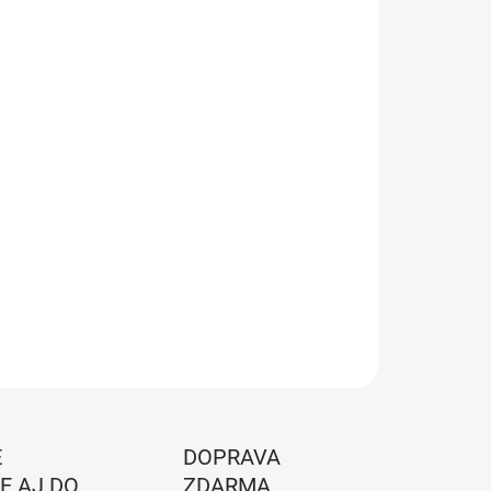
KOSŤ
EME DORUČIŤ DO:
11.8.2026
NOSTI DORUČENIA
−
+
Pridať do košíka
a -
Black/White 2026
ILNÉ INFORMÁCIE
OPÝTAŤ SA
STRÁŽIŤ
É
DOPRAVA
E AJ DO
ZDARMA