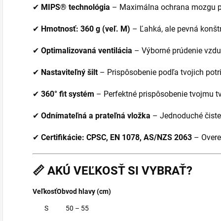
✔
MIPS® technológia
– Maximálna ochrana mozgu pr
✔
Hmotnosť: 360 g (veľ. M)
– Ľahká, ale pevná konštr
✔
Optimalizovaná ventilácia
– Výborné prúdenie vzduc
✔
Nastaviteľný šilt
– Prispôsobenie podľa tvojich potri
✔
360° fit systém
– Perfektné prispôsobenie tvojmu t
✔
Odnímateľná a prateľná vložka
– Jednoduché čiste
✔
Certifikácie: CPSC, EN 1078, AS/NZS 2063
– Overen
📏
AKÚ VEĽKOSŤ SI VYBRAŤ?
Veľkosť
Obvod hlavy (cm)
S
50 – 55