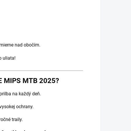
y mierne nad obočím.
 uliata!
 MIPS MTB 2025?
prilba na každý deň.
vysokej ochrany.
očné traily.