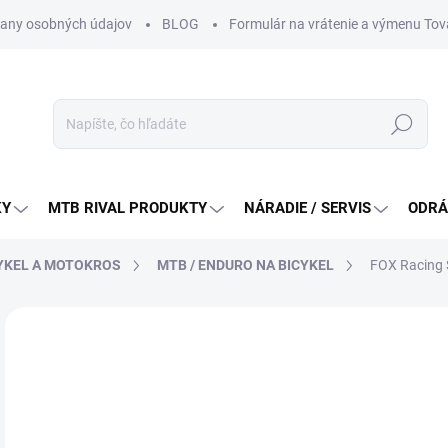
any osobných údajov
BLOG
Formulár na vrátenie a výmenu Tov
Hľadať
KY
MTB RIVAL PRODUKTY
NÁRADIE / SERVIS
ODRÁ
CYKEL A MOTOKROS
MTB / ENDURO NA BICYKEL
FOX Racing 
Neohodnotené
Podrobnosti hodnotenia
ZNAČKA:
FOX RA
NOVINKA
11
Jedn
SK
cena