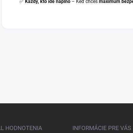
✅
Každý, kto ide naplno
– Keď chceš
maximum bezpe
AL HODNOTENIA
INFORMÁCIE PRE VÁS