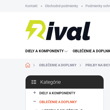
Prejsť
Kontakt
Obchodné podmienky
Podmienky ochr
na
obsah
DIELY A KOMPONENTY
OBLEČENIE A DOPLN
Domov
OBLEČENIE A DOPLNKY
PRILBY NA BI
B
Kategórie
o
Preskočiť
č
kategórie
n
DIELY A KOMPONENTY
ý
OBLEČENIE A DOPLNKY
p