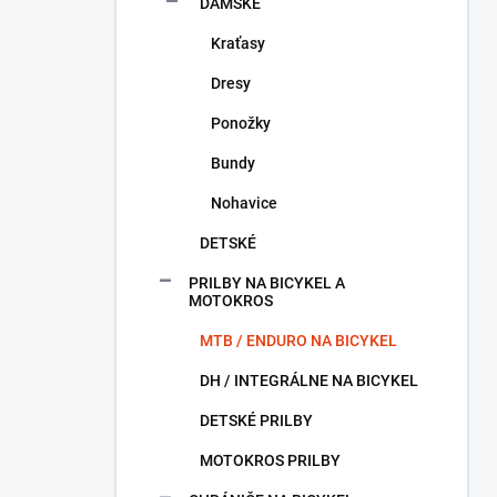
DÁMSKE
Kraťasy
Dresy
Ponožky
Bundy
Nohavice
DETSKÉ
PRILBY NA BICYKEL A
MOTOKROS
MTB / ENDURO NA BICYKEL
DH / INTEGRÁLNE NA BICYKEL
DETSKÉ PRILBY
MOTOKROS PRILBY