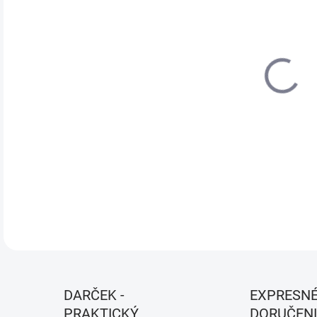
VEĽ
MÔŽ
MOŽ
Farb
DETA
DARČEK -
EXPRESN
PRAKTICKÝ
DORUČENI