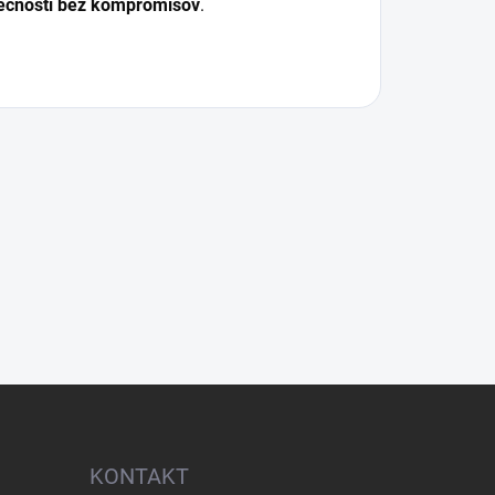
čnosti bez kompromisov
.
KONTAKT