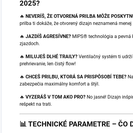
2025?
🔥
NEVERÍŠ, ŽE OTVORENÁ PRILBA MÔŽE POSKY
prilba ti dokáže, že otvorený dizajn neznamená menej
🔥
JAZDÍŠ AGRESÍVNE?
MIPS® technológia a pevná ko
zjazdoch.
🔥
MILUJEŠ DLHÉ TRAILY?
Ventilačný systém ti udrž
prehrievanie, len čistý flow!
🔥
CHCEŠ PRILBU, KTORÁ SA PRISPÔSOBÍ TEBE?
Nas
zabezpečia maximálny komfort a štýl.
🔥
VYZERÁŠ V TOM AKO PRO?
No jasné! Dizajn inšpi
rešpekt na trati.
📊
TECHNICKÉ PARAMETRE – ČO 