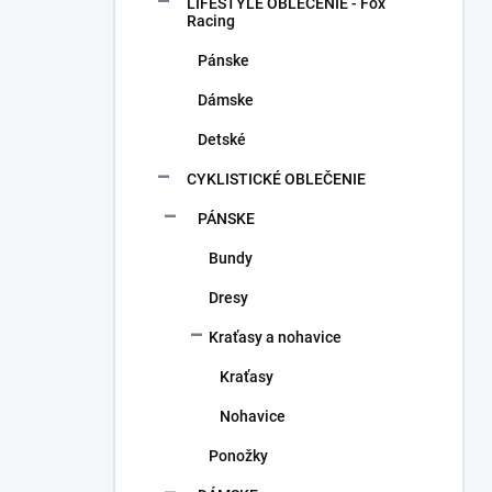
a
LIFESTYLE OBLEČENIE - Fox
n
Racing
e
Pánske
l
Dámske
Detské
CYKLISTICKÉ OBLEČENIE
PÁNSKE
Bundy
Dresy
Kraťasy a nohavice
Kraťasy
Nohavice
Ponožky