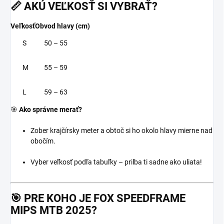
📏
AKÚ VEĽKOSŤ SI VYBRAŤ?
Veľkosť
Obvod hlavy (cm)
S
50 – 55
M
55 – 59
L
59 – 63
🎯
Ako správne merať?
Zober krajčírsky meter a obtoč si ho okolo hlavy mierne nad
obočím.
Vyber veľkosť podľa tabuľky – prilba ti sadne ako uliata!
🎯
PRE KOHO JE FOX SPEEDFRAME
MIPS MTB 2025?