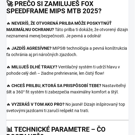
🚀
PREČO SI ZAMILUJEŠ FOX
SPEEDFRAME MIPS MTB 2025?
🔥
NEVERÍŠ, ŽE OTVORENÁ PRILBA MÔŽE POSKYTNÚŤ
MAXIMÁLNU OCHRANU?
Táto prilba ti dokáže, že otvorený dizajn
neznamená menej bezpečnosti. Je pevná a odolná!
🔥
JAZDÍŠ AGRESÍVNE?
MIPS® technológia a pevná konštrukcia
ťa ochránia aj pri náročných zjazdoch.
🔥
MILUJEŠ DLHÉ TRAILY?
Ventilačný systém ti udrží hlavu v
pohode celý deň – žiadne prehrievanie, len čistý flow!
🔥
CHCEŠ PRILBU, KTORÁ SA PRISPÔSOBÍ TEBE?
Nastaviteľný
šilt a 360° fit systém ti zabezpečia maximálny komfort a štýl.
🔥
VYZERÁŠ V TOM AKO PRO?
No jasné! Dizajn inšpirovaný top
svetovými jazdcami ti zaručí rešpekt na trati.
📊
TECHNICKÉ PARAMETRE – ČO