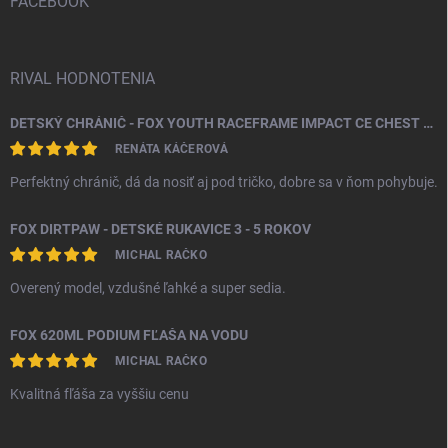
i
FACEBOOK
e
RIVAL HODNOTENIA
DETSKÝ CHRÁNIČ - FOX YOUTH RACEFRAME IMPACT CE CHEST GUARD
RENÁTA KÁČEROVÁ
Perfektný chránič, dá da nosiť aj pod tričko, dobre sa v ňom pohybuje.
FOX DIRTPAW - DETSKÉ RUKAVICE 3 - 5 ROKOV
MICHAL RAČKO
Overený model, vzdušné ľahké a super sedia.
FOX 620ML PODIUM FĽAŠA NA VODU
MICHAL RAČKO
Kvalitná fľáša za vyššiu cenu