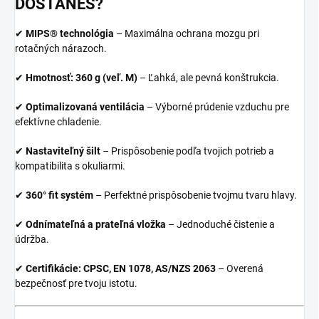
DOSTANEŠ?
✔
MIPS® technológia
– Maximálna ochrana mozgu pri
rotačných nárazoch.
✔
Hmotnosť: 360 g (veľ. M)
– Ľahká, ale pevná konštrukcia.
✔
Optimalizovaná ventilácia
– Výborné prúdenie vzduchu pre
efektívne chladenie.
✔
Nastaviteľný šilt
– Prispôsobenie podľa tvojich potrieb a
kompatibilita s okuliarmi.
✔
360° fit systém
– Perfektné prispôsobenie tvojmu tvaru hlavy.
✔
Odnímateľná a prateľná vložka
– Jednoduché čistenie a
údržba.
✔
Certifikácie: CPSC, EN 1078, AS/NZS 2063
– Overená
bezpečnosť pre tvoju istotu.