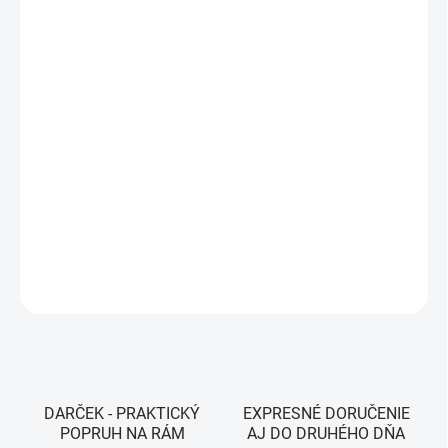
VEĽKOSŤ
MÔŽEME DORUČIŤ DO:
11.8.2026
MOŽNOSTI DORUČENIA
−
+
Pridať do košíka
Farba -
Nutmeg Brown. MODEL 2026
DETAILNÉ INFORMÁCIE
OPÝTAŤ SA
STRÁŽIŤ
DARČEK - PRAKTICKÝ
EXPRESNÉ DORUČENIE
POPRUH NA RÁM
AJ DO DRUHÉHO DŇA