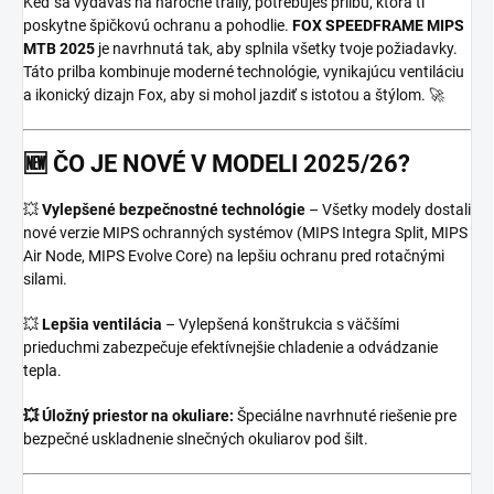
Keď sa vydávaš na náročné traily, potrebuješ prilbu, ktorá ti
poskytne špičkovú ochranu a pohodlie.
FOX SPEEDFRAME MIPS
MTB 2025
je navrhnutá tak, aby splnila všetky tvoje požiadavky.
Táto prilba kombinuje moderné technológie, vynikajúcu ventiláciu
a ikonický dizajn Fox, aby si mohol jazdiť s istotou a štýlom. 🚀
🆕
ČO JE NOVÉ V MODELI 2025/26?
💥
Vylepšené bezpečnostné technológie
– Všetky modely dostali
nové verzie MIPS ochranných systémov (MIPS Integra Split, MIPS
Air Node, MIPS Evolve Core) na lepšiu ochranu pred rotačnými
silami.
💥
Lepšia ventilácia
– Vylepšená konštrukcia s väčšími
prieduchmi zabezpečuje efektívnejšie chladenie a odvádzanie
tepla.
💥 Úložný priestor na okuliare:
Špeciálne navrhnuté riešenie pre
bezpečné uskladnenie slnečných okuliarov pod šilt.