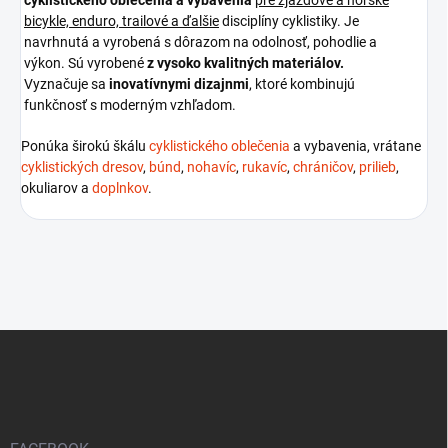
bicykle, enduro, trailové a ďalšie
disciplíny cyklistiky. Je
navrhnutá a vyrobená s dôrazom na odolnosť, pohodlie a
výkon. Sú vyrobené
z vysoko kvalitných materiálov.
Vyznačuje sa
inovatívnymi dizajnmi
, ktoré kombinujú
funkčnosť s moderným vzhľadom.
Ponúka širokú škálu
cyklistického oblečenia
a vybavenia, vrátane
cyklistických dresov
,
búnd
,
nohavíc
,
rukavíc
,
chráničov
,
prilieb
,
okuliarov a
doplnkov
.
Z
á
p
ä
t