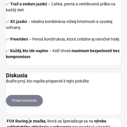
✅
Trail a enduro jazdci
– Ľahká, pevná a ventilovaná prilba na
každý deň.
✅
XC jazdci
– Ideálna kombinácia nízkej hmotnosti a vysokej
ochrany.
✅
Freerideri
– Pevná konštrukcia, ktorá zvládne aj náročné traily.
✅
Každý, kto ide naplno
– Keď chceš
maximum bezpečnosti bez
kompromisov
.
Diskusia
Buďte prvý, kto napíše príspevok k tejto položke.
Pridať komentár
FOX Racing je
značka,
ktorá sa špecializuje sa na
výrobu
cyklistického oblečenia a vybavenia
pre zjazdové a horské