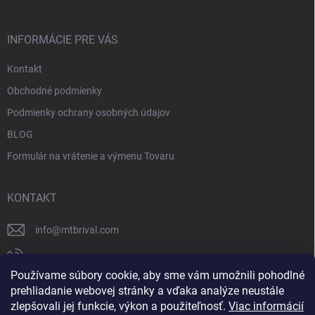
INFORMÁCIE PRE VÁS
Kontakt
Obchodné podmienky
Podmienky ochrany osobných údajov
BLOG
Formulár na vrátenie a výmenu Tovaru
KONTAKT
info
@
mtbrival.com
+421 948 877 898
Používame súbory cookie, aby sme vám umožnili pohodlné
Náš Facebook
prehliadanie webovej stránky a vďaka analýze neustále
zlepšovali jej funkcie, výkon a použiteľnosť.
Viac informácií
mtb_rival