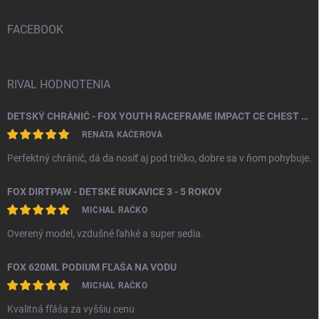
t
i
FACEBOOK
e
RIVAL HODNOTENIA
DETSKÝ CHRÁNIČ - FOX YOUTH RACEFRAME IMPACT CE CHEST GUARD
RENÁTA KÁČEROVÁ
Perfektný chránič, dá da nosiť aj pod tričko, dobre sa v ňom pohybuje.
FOX DIRTPAW - DETSKÉ RUKAVICE 3 - 5 ROKOV
MICHAL RAČKO
Overený model, vzdušné ľahké a super sedia.
FOX 620ML PODIUM FĽAŠA NA VODU
MICHAL RAČKO
Kvalitná fľáša za vyššiu cenu