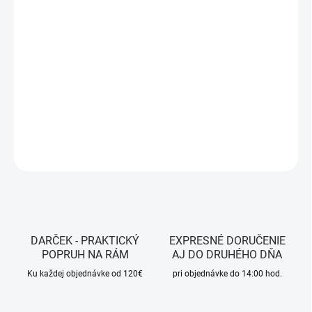
MÔŽEME DORUČIŤ DO:
12.8.2026
MOŽNOSTI DORUČENIA
−
+
Pridať do košíka
DETAILNÉ INFORMÁCIE
OPÝTAŤ SA
STRÁŽIŤ
DARČEK - PRAKTICKÝ
EXPRESNÉ DORUČENIE
POPRUH NA RÁM
AJ DO DRUHÉHO DŇA
Ku každej objednávke od 120€
pri objednávke do 14:00 hod.