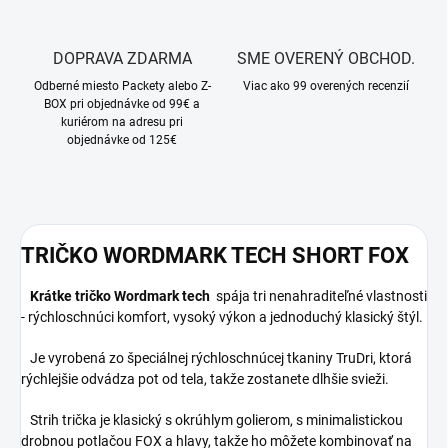
DOPRAVA ZDARMA
SME OVERENÝ OBCHOD.
Odberné miesto Packety alebo Z-
Viac ako 99 overených recenzií
BOX pri objednávke od 99€ a
kuriérom na adresu pri
objednávke od 125€
TRIČKO WORDMARK TECH SHORT FOX
Krátke tričko Wordmark tech
spája tri nenahraditeľné vlastnosti
- rýchloschnúci komfort, vysoký výkon a jednoduchý klasický štýl.
Je vyrobená zo špeciálnej rýchloschnúcej tkaniny TruDri, ktorá
rýchlejšie odvádza pot od tela, takže zostanete dlhšie svieži.
Strih trička je klasický s okrúhlym golierom, s minimalistickou
drobnou potlačou FOX a hlavy, takže ho môžete kombinovať na