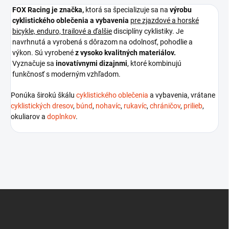
FOX Racing je
značka,
ktorá sa špecializuje sa na
výrobu
cyklistického oblečenia a vybavenia
pre zjazdové a horské
bicykle, enduro, trailové a ďalšie
disciplíny cyklistiky. Je
navrhnutá a vyrobená s dôrazom na odolnosť, pohodlie a
výkon. Sú vyrobené
z vysoko kvalitných materiálov.
Vyznačuje sa
inovatívnymi dizajnmi
, ktoré kombinujú
funkčnosť s moderným vzhľadom.
Ponúka širokú škálu
cyklistického oblečenia
a vybavenia, vrátane
cyklistických dresov
,
búnd
,
nohavíc
,
rukavíc
,
chráničov
,
prilieb
,
okuliarov a
doplnkov
.
Z
á
p
ä