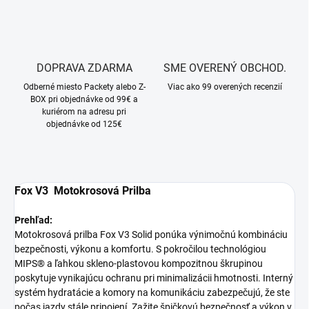
DOPRAVA ZDARMA
SME OVERENÝ OBCHOD.
Odberné miesto Packety alebo Z-
Viac ako 99 overených recenzií
BOX pri objednávke od 99€ a
kuriérom na adresu pri
objednávke od 125€
Fox V3 Motokrosová Prilba
Prehľad:
Motokrosová prilba Fox V3 Solid ponúka výnimočnú kombináciu
bezpečnosti, výkonu a komfortu. S pokročilou technológiou
MIPS® a ľahkou skleno-plastovou kompozitnou škrupinou
poskytuje vynikajúcu ochranu pri minimalizácii hmotnosti. Interný
systém hydratácie a komory na komunikáciu zabezpečujú, že ste
počas jazdy stále pripojení. Zažite špičkovú bezpečnosť a výkon v