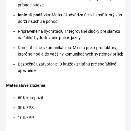
prípade núdze.
Ionic+® podšívka
: Materiál odvádzajúci vlhkosť, ktorý vás
udrží v suchu a pohodlí.
Pripravené na hydratáciu: Integrované slučky pre slamku
na ľahké hydratovanie počas jazdy.
Kompatibilné s komunikáciou: Miesta pre reproduktory,
ktoré sa hodia do väčšiny komunikačných systémov prilieb.
Bezpečné uzatvorenie: D-krúžok z titánu pre spoľahlivé
upevnenie.
Materiálové zloženie:
60% kompozit
30% EPS
10% EPP