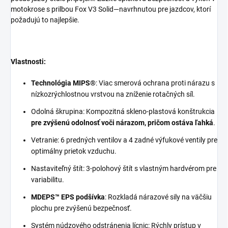
motokrose s prilbou Fox V3 Solid—navrhnutou pre jazdcov, ktorí
požadujú to najlepšie.
Vlastnosti:
Technológia MIPS®
: Viac smerová ochrana proti nárazu s
nízkozrýchlostnou vrstvou na zníženie rotačných síl.
Odolná škrupina: Kompozitná skleno-plastová konštrukcia
pre zvýšenú odolnosť voči nárazom, pričom ostáva ľahká
.
Vetranie: 6 predných ventilov a 4 zadné výfukové ventily pre
optimálny prietok vzduchu.
Nastaviteľný štít: 3-polohový štít s vlastným hardvérom pre
variabilitu.
MDEPS™ EPS podšívka
: Rozkladá nárazové sily na väčšiu
plochu pre zvýšenú bezpečnosť.
Systém núdzového odstránenia lícnic: Rýchly prístup v