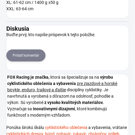
XL: 61-62 cm / 1400 g ±50 g
XXL: 63-64 cm
Diskusia
Buďte prvý, kto napíše príspevok k tejto položke.
Pridať komentár
FOX Racing je
značka,
ktorá sa špecializuje sa na
výrobu
cyklistického oblečenia a vybavenia
pre zjazdové a horské
bicykle, enduro, trailové a ďalšie
disciplíny cyklistiky. Je
navrhnutá a vyrobená s dôrazom na odolnosť, pohodlie a
výkon. Sú vyrobené
z vysoko kvalitných materiálov.
Vyznačuje sa
inovatívnymi dizajnmi
, ktoré kombinujú
funkčnosť s moderným vzhľadom.
Ponúka širokú škálu
cyklistického oblečenia
a vybavenia, vrátane
cyklistických dresov
,
búnd
,
nohavíc
,
rukavíc
,
chráničov
,
prilieb
,