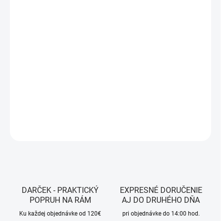
MÔŽEME DORUČIŤ DO:
12.8.2026
MOŽNOSTI DORUČENIA
−
+
Pridať do košíka
Farba - Black
DETAILNÉ INFORMÁCIE
OPÝTAŤ SA
STRÁŽIŤ
DARČEK - PRAKTICKÝ
EXPRESNÉ DORUČENIE
POPRUH NA RÁM
AJ DO DRUHÉHO DŇA
Ku každej objednávke od 120€
pri objednávke do 14:00 hod.