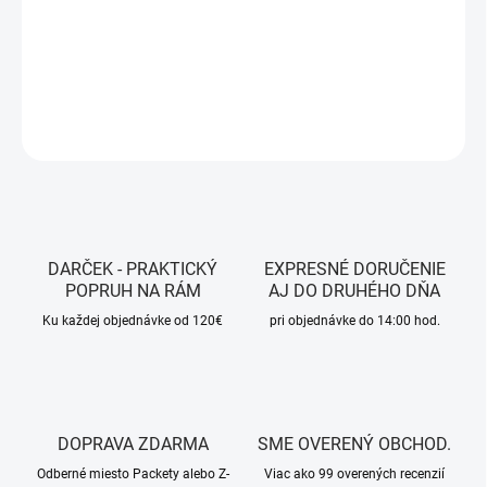
Farba - Black
DETAILNÉ INFORMÁCIE
OPÝTAŤ SA
STRÁŽIŤ
DARČEK - PRAKTICKÝ
EXPRESNÉ DORUČENIE
POPRUH NA RÁM
AJ DO DRUHÉHO DŇA
Ku každej objednávke od 120€
pri objednávke do 14:00 hod.
DOPRAVA ZDARMA
SME OVERENÝ OBCHOD.
Odberné miesto Packety alebo Z-
Viac ako 99 overených recenzií