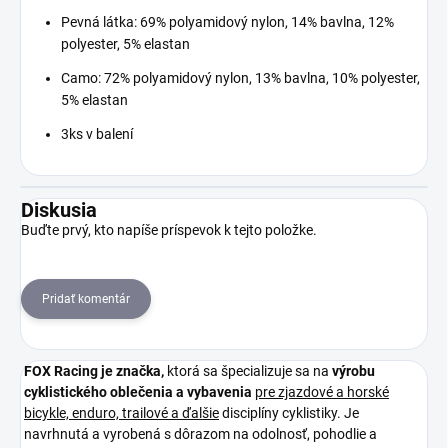
Pevná látka: 69% polyamidový nylon, 14% bavlna, 12%
polyester, 5% elastan
Camo: 72% polyamidový nylon, 13% bavlna, 10% polyester,
5% elastan
3ks v balení
Diskusia
Buďte prvý, kto napíše príspevok k tejto položke.
Pridať komentár
FOX Racing je
značka,
ktorá sa špecializuje sa na
výrobu
cyklistického oblečenia a vybavenia
pre zjazdové a horské
bicykle, enduro, trailové a ďalšie
disciplíny cyklistiky. Je
navrhnutá a vyrobená s dôrazom na odolnosť, pohodlie a