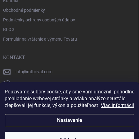
Kontakt
Obchodné podmienky
Podmienky ochrany osobných údajov
BLOG
Formulár na vrátenie a výmenu Tovaru
KONTAKT
info
@
mtbrival.com
+421 948 877 898
Používame súbory cookie, aby sme vám umožnili pohodlné
Náš Facebook
prehliadanie webovej stránky a vďaka analýze neustále
zlepšovali jej funkcie, výkon a použiteľnosť.
Viac informácií
mtb_rival
Nastavenie
Copyright 2026
MTB Rival
. Všetky práva vyhradené.