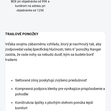
BOX pri objednávke od 99€ a
kuriérom na adresu pri
objednávke od 125€
TRAILOVÉ PONOŽKY
Vďaka svojmu zábavnému vzhľadu, ktorý je navrhnutý tak, aby
zodpovedal vašej špecifickej hlučnosti, tieto 6" ponožky Ranger
zaistia, že vaše nohy sa nebudú dusiť, kým sa budete boriť
trailami.
Sieťované zóny poskytujú zvýšenú priedušnosť
Kompresná podpora klenby pre vynikajúce prispôsobenie a
pohodlie
Konštrukcia špičky s plochým stehom ponúka lepší
komfort