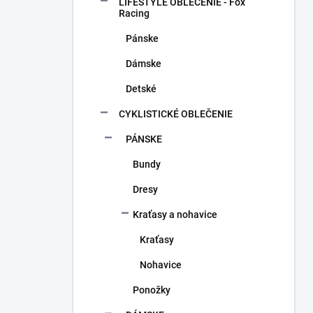
a
LIFESTYLE OBLEČENIE - Fox
n
Racing
e
Pánske
l
Dámske
Detské
CYKLISTICKÉ OBLEČENIE
PÁNSKE
Bundy
Dresy
Kraťasy a nohavice
Kraťasy
Nohavice
Ponožky