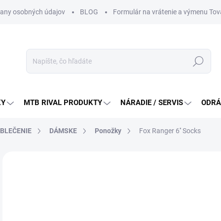
any osobných údajov
BLOG
Formulár na vrátenie a výmenu Tov
Hľadať
KY
MTB RIVAL PRODUKTY
NÁRADIE / SERVIS
ODRÁ
OBLEČENIE
DÁMSKE
Ponožky
Fox Ranger 6'' Socks
Neohodnotené
Podrobnosti hodnotenia
ZNAČKA:
FOX RA
40
Jedn
DO 
cena