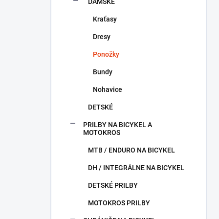
DÁMSKE
Kraťasy
Dresy
Ponožky
Bundy
Nohavice
DETSKÉ
PRILBY NA BICYKEL A
MOTOKROS
MTB / ENDURO NA BICYKEL
DH / INTEGRÁLNE NA BICYKEL
DETSKÉ PRILBY
MOTOKROS PRILBY