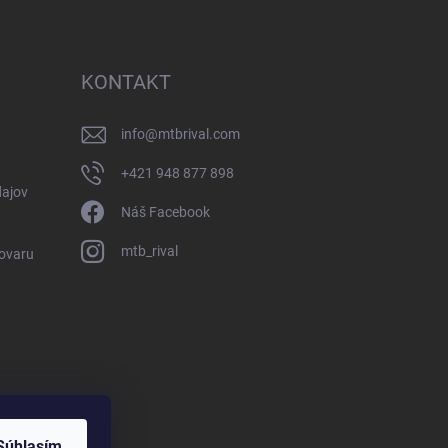
KONTAKT
info
@
mtbrival.com
+421 948 877 898
ajov
Náš Facebook
mtb_rival
Tovaru
Súhlasím