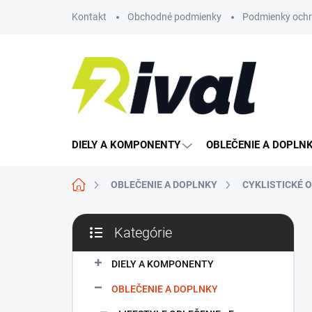
Prejsť
Kontakt
Obchodné podmienky
Podmienky ochr
na
obsah
DIELY A KOMPONENTY
OBLEČENIE A DOPLN
Domov
OBLEČENIE A DOPLNKY
CYKLISTICKÉ 
B
Kategórie
o
Preskočiť
č
kategórie
n
DIELY A KOMPONENTY
ý
OBLEČENIE A DOPLNKY
p