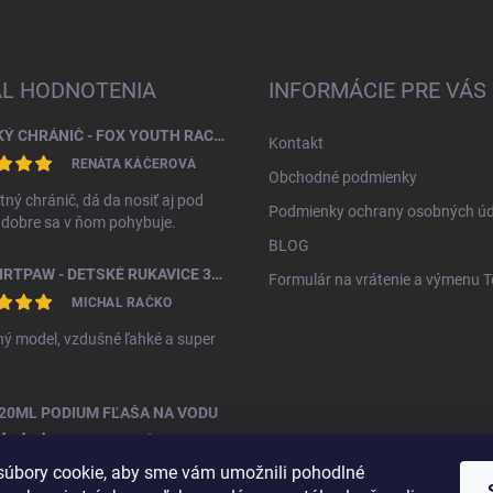
AL HODNOTENIA
INFORMÁCIE PRE VÁS
DETSKÝ CHRÁNIČ - FOX YOUTH RACEFRAME IMPACT CE CHEST GUARD
Kontakt
RENÁTA KÁČEROVÁ
Obchodné podmienky
tný chránič, dá da nosiť aj pod
Podmienky ochrany osobných úd
, dobre sa v ňom pohybuje.
BLOG
FOX DIRTPAW - DETSKÉ RUKAVICE 3 - 5 ROKOV
Formulár na vrátenie a výmenu 
MICHAL RAČKO
ý model, vzdušné ľahké a super
20ML PODIUM FĽAŠA NA VODU
MICHAL RAČKO
úbory cookie, aby sme vám umožnili pohodlné
ná fľáša za vyššiu cenu