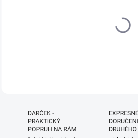
VEĽ
MÔŽ
MOŽ
Farb
DETA
DARČEK -
EXPRESN
PRAKTICKÝ
DORUČENI
POPRUH NA RÁM
DRUHÉHO