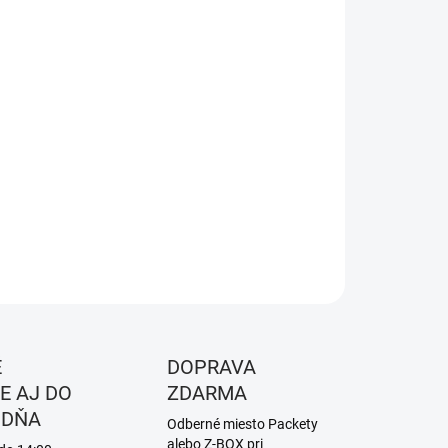
KOSŤ
EME DORUČIŤ DO:
13.8.2026
NOSTI DORUČENIA
−
+
Pridať do košíka
a: Blue, Black, Yellow
ILNÉ INFORMÁCIE
OPÝTAŤ SA
STRÁŽIŤ
É
DOPRAVA
E AJ DO
ZDARMA
 DŇA
Odberné miesto Packety
alebo Z-BOX pri