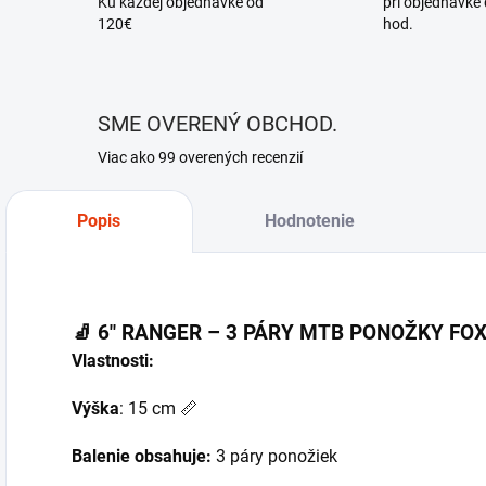
Ku každej objednávke od
pri objednávke
120€
hod.
SME OVERENÝ OBCHOD.
Viac ako 99 overených recenzií
Popis
Hodnotenie
🧦 6" RANGER – 3 PÁRY MTB PONOŽKY FO
Vlastnosti:
Výška
: 15 cm 📏
Balenie obsahuje:
3 páry ponožiek