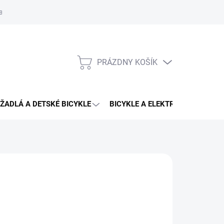
aru
PRÁZDNY KOŠÍK
NÁKUPNÝ
KOŠÍK
ŽADLÁ A DETSKÉ BICYKLE
BICYKLE A ELEKTRO BICYKLE
CING
 €
otková
3 - 4 DNÍ U VÁS
: