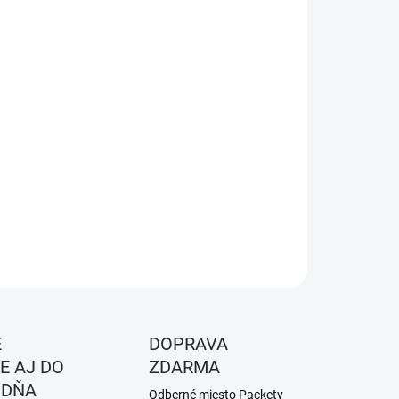
KOSŤ
EME DORUČIŤ DO:
11.8.2026
NOSTI DORUČENIA
−
+
Pridať do košíka
a:
CHILLI
ILNÉ INFORMÁCIE
OPÝTAŤ SA
STRÁŽIŤ
É
DOPRAVA
E AJ DO
ZDARMA
 DŇA
Odberné miesto Packety