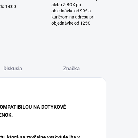
alebo Z-BOX pri
 do 14:00
objednávke od 99€ a
kuriérom na adresu pri
objednávke od 125€
Diskusia
Značka
KOMPATIBILOU NA DOTYKOVÉ
ENOK.
u, ktorá sa zvyčajne vyskytuje iba v