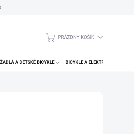
aru
PRÁZDNY KOŠÍK
NÁKUPNÝ
KOŠÍK
ŽADLÁ A DETSKÉ BICYKLE
BICYKLE A ELEKTRO BICYKLE
CING
,90 €
25,90 €
otková
LADOM
(2 KS)
: