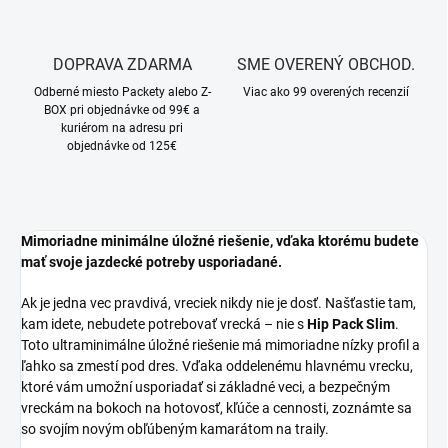
DOPRAVA ZDARMA
SME OVERENÝ OBCHOD.
Odberné miesto Packety alebo Z-
Viac ako 99 overených recenzií
BOX pri objednávke od 99€ a
kuriérom na adresu pri
objednávke od 125€
Mimoriadne minimálne úložné riešenie, vďaka ktorému budete
mať svoje jazdecké potreby usporiadané.
Ak je jedna vec pravdivá, vreciek nikdy nie je dosť. Našťastie tam,
kam idete, nebudete potrebovať vrecká – nie s
Hip Pack Slim
.
Toto ultraminimálne úložné riešenie má mimoriadne nízky profil a
ľahko sa zmestí pod dres. Vďaka oddelenému hlavnému vrecku,
ktoré vám umožní usporiadať si základné veci, a bezpečným
vreckám na bokoch na hotovosť, kľúče a cennosti, zoznámte sa
so svojím novým obľúbeným kamarátom na traily.