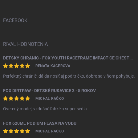
p
ä
t
i
FACEBOOK
e
RIVAL HODNOTENIA
DETSKÝ CHRÁNIČ - FOX YOUTH RACEFRAME IMPACT CE CHEST GUARD
RENÁTA KÁČEROVÁ
Perfektný chránič, dá da nosiť aj pod tričko, dobre sa v ňom pohybuje.
FOX DIRTPAW - DETSKÉ RUKAVICE 3 - 5 ROKOV
MICHAL RAČKO
Overený model, vzdušné ľahké a super sedia.
FOX 620ML PODIUM FĽAŠA NA VODU
MICHAL RAČKO