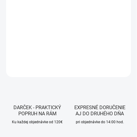
MOŽNOSTI
DORUČENIA
−
+
Pridať do košíka
Farba - Black
DETAILNÉ INFORMÁCIE
OPÝTAŤ SA
STRÁŽIŤ
DARČEK - PRAKTICKÝ
EXPRESNÉ DORUČENIE
POPRUH NA RÁM
AJ DO DRUHÉHO DŇA
Ku každej objednávke od 120€
pri objednávke do 14:00 hod.