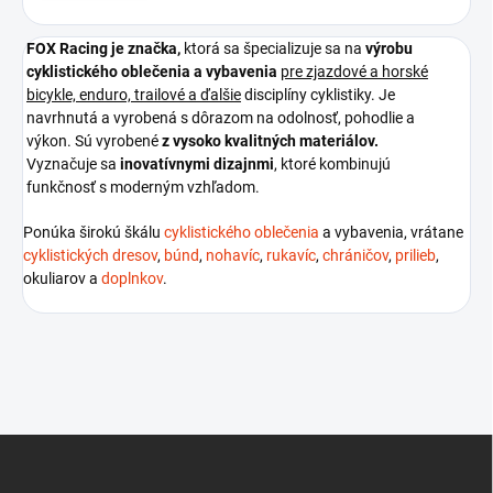
FOX Racing je
značka,
ktorá sa špecializuje sa na
výrobu
cyklistického oblečenia a vybavenia
pre zjazdové a horské
bicykle, enduro, trailové a ďalšie
disciplíny cyklistiky. Je
navrhnutá a vyrobená s dôrazom na odolnosť, pohodlie a
výkon. Sú vyrobené
z vysoko kvalitných materiálov.
Vyznačuje sa
inovatívnymi dizajnmi
, ktoré kombinujú
funkčnosť s moderným vzhľadom.
Ponúka širokú škálu
cyklistického oblečenia
a vybavenia, vrátane
cyklistických dresov
,
búnd
,
nohavíc
,
rukavíc
,
chráničov
,
prilieb
,
okuliarov a
doplnkov
.
Z
á