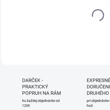
PRI
MÔŽ
MOŽ
DETA
DARČEK -
EXPRESN
PRAKTICKÝ
DORUČENI
POPRUH NA RÁM
DRUHÉHO
Ku každej objednávke od
pri objednávke
120€
hod.