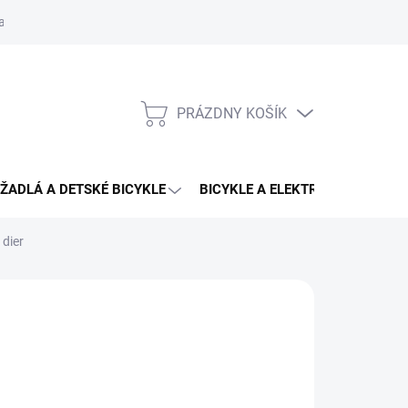
aru
PRÁZDNY KOŠÍK
NÁKUPNÝ
KOŠÍK
ŽADLÁ A DETSKÉ BICYKLE
BICYKLE A ELEKTRO BICYKLE
 dier
 45,80 €
od
35,99 €
otková
ĽTE VARIANT
: