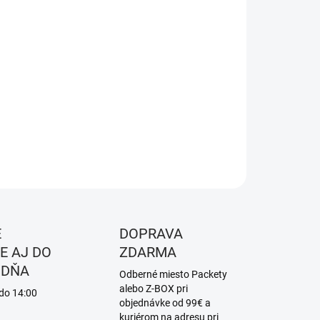
EMER
EME DORUČIŤ DO:
ZVOĽTE VARIANT
NOSTI DORUČENIA
−
+
Pridať do košíka
ILNÉ INFORMÁCIE
OPÝTAŤ SA
STRÁŽIŤ
É
DOPRAVA
E AJ DO
ZDARMA
 DŇA
Odberné miesto Packety
alebo Z-BOX pri
 do 14:00
objednávke od 99€ a
kuriérom na adresu pri