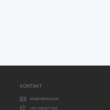
KONTAKT
info
@
mtbrival.com
+421 948 877 898