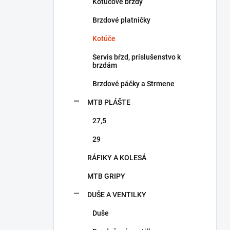
a
Kotúčové brzdy
n
Brzdové platničky
e
l
Kotúče
Servis bŕzd, príslušenstvo k
brzdám
Brzdové páčky a Strmene
MTB PLÁŠTE
27,5
29
RÁFIKY A KOLESÁ
MTB GRIPY
DUŠE A VENTILKY
Duše