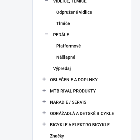
VIDLICE, TLMIČE
Odpružené vidlice
Tlmiče
PEDÁLE
Platformové
Nášlapné
Výpredaj
OBLEČENIE A DOPLNKY
MTB RIVAL PRODUKTY
NÁRADIE / SERVIS
ODRÁŽADLÁ A DETSKÉ BICYKLE
BICYKLE A ELEKTRO BICYKLE
Značky