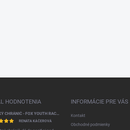
AL HODNOTENIA
INFORMÁCIE PRE VÁS
DETSKÝ CHRÁNIČ - FOX YOUTH RACEFRAME IMPACT CE CHEST GUARD
Kontakt
RENÁTA KÁČEROVÁ
Obchodné podmienky