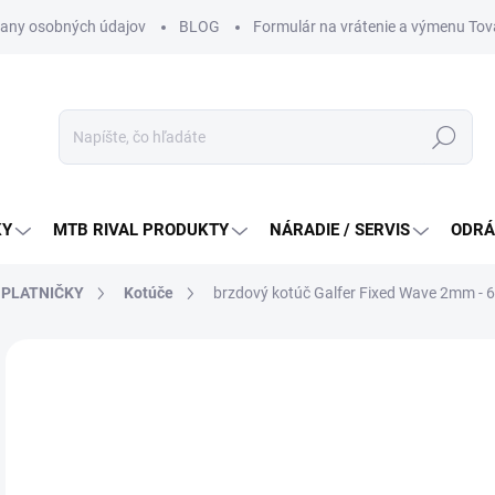
any osobných údajov
BLOG
Formulár na vrátenie a výmenu Tov
Hľadať
KY
MTB RIVAL PRODUKTY
NÁRADIE / SERVIS
ODRÁ
, PLATNIČKY
Kotúče
brzdový kotúč Galfer Fixed Wave 2mm - 6
Neohodnotené
Podrobnosti hodnotenia
ZNAČKA:
GALFER
od
Jedn
ZVO
cena