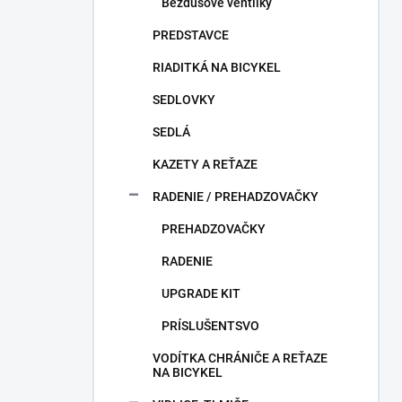
Bezdušové ventilky
PREDSTAVCE
RIADITKÁ NA BICYKEL
SEDLOVKY
SEDLÁ
KAZETY A REŤAZE
RADENIE / PREHADZOVAČKY
PREHADZOVAČKY
RADENIE
UPGRADE KIT
PRÍSLUŠENTSVO
VODÍTKA CHRÁNIČE A REŤAZE
NA BICYKEL