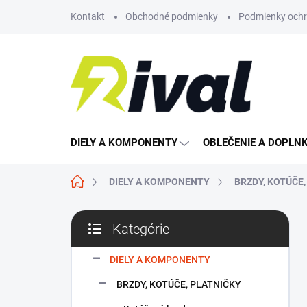
Prejsť
Kontakt
Obchodné podmienky
Podmienky ochr
na
obsah
DIELY A KOMPONENTY
OBLEČENIE A DOPLN
Domov
DIELY A KOMPONENTY
BRZDY, KOTÚČE
B
Kategórie
o
Preskočiť
č
kategórie
n
DIELY A KOMPONENTY
ý
BRZDY, KOTÚČE, PLATNIČKY
p