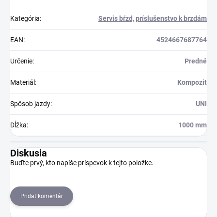
Kategória
:
Servis bŕzd, príslušenstvo k brzdám
EAN
:
4524667687764
Určenie
:
Predné
Materiál
:
Kompozit
Spôsob jazdy
:
UNI
Dĺžka
:
1000 mm
Diskusia
Buďte prvý, kto napíše príspevok k tejto položke.
Pridať komentár