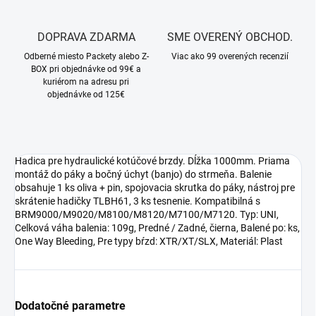
DOPRAVA ZDARMA
SME OVERENÝ OBCHOD.
Odberné miesto Packety alebo Z-
Viac ako 99 overených recenzií
BOX pri objednávke od 99€ a
kuriérom na adresu pri
objednávke od 125€
Hadica pre hydraulické kotúčové brzdy. Dĺžka 1000mm. Priama
montáž do páky a bočný úchyt (banjo) do strmeňa. Balenie
obsahuje 1 ks oliva + pin, spojovacia skrutka do páky, nástroj pre
skrátenie hadičky TLBH61, 3 ks tesnenie. Kompatibilná s
BRM9000/M9020/M8100/M8120/M7100/M7120. Typ: UNI,
Celková váha balenia: 109g, Predné / Zadné, čierna, Balené po: ks,
One Way Bleeding, Pre typy bŕzd: XTR/XT/SLX, Materiál: Plast
Dodatočné parametre