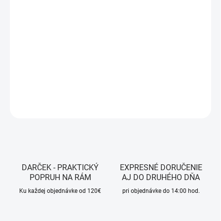
13.8.2026
MOŽNOSTI
DORUČENIA
−
+
Pridať do košíka
DETAILNÉ INFORMÁCIE
OPÝTAŤ SA
STRÁŽIŤ
DARČEK - PRAKTICKÝ
EXPRESNÉ DORUČENIE
POPRUH NA RÁM
AJ DO DRUHÉHO DŇA
Ku každej objednávke od 120€
pri objednávke do 14:00 hod.