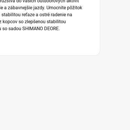
žstva do vašich outdoorových aktivít
ie a zábavnejšie jazdy. Umocnite pôžitok
 stabilitou reťaze a ostré radenie na
 z kopcov so zlepšenou stabilitou
tou so sadou SHIMANO DEORE.