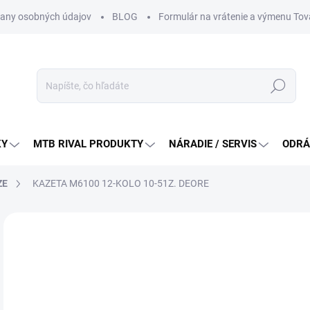
any osobných údajov
BLOG
Formulár na vrátenie a výmenu Tov
Hľadať
KY
MTB RIVAL PRODUKTY
NÁRADIE / SERVIS
ODRÁ
ZE
KAZETA M6100 12-KOLO 10-51Z. DEORE
Neohodnotené
Podrobnosti hodnotenia
ZNAČKA:
SHIMA
11
Jedn
SK
cena
MÔŽ