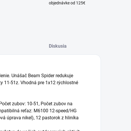
objednávke od 125€
Diskusia
adenie. Unášač Beam Spider redukuje
ty 11-51z. Vhodná pre 1x12 rýchlostné
 Počet zubov: 10-51, Počet zubov na
mpatibilná reťaz: M6100 12-speed/HG
vá úprava nikel), 12 pastorok z hliníka