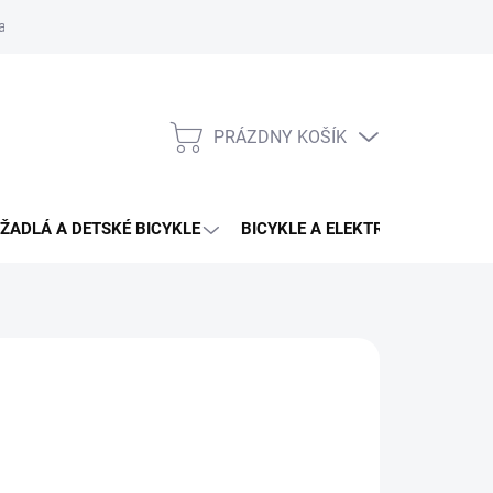
aru
PRÁZDNY KOŠÍK
NÁKUPNÝ
KOŠÍK
ŽADLÁ A DETSKÉ BICYKLE
BICYKLE A ELEKTRO BICYKLE
NO
0,95 €
78 €
otková
LADOM
(1 KS)
:
EME DORUČIŤ