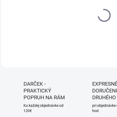
DO:
11.
MOŽ
DOR
DETA
DARČEK -
EXPRESN
PRAKTICKÝ
DORUČENI
POPRUH NA RÁM
DRUHÉHO
Ku každej objednávke od
pri objednávke
120€
hod.