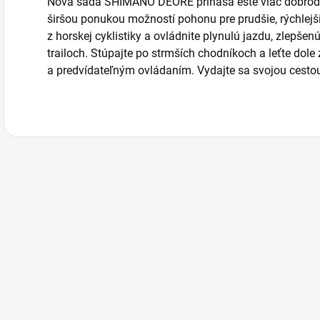
Nová sada SHIMANO DEORE prináša ešte viac dobrodru
širšou ponukou možností pohonu pre prudšie, rýchlejš
z horskej cyklistiky a ovládnite plynulú jazdu, zlepšenú
trailoch. Stúpajte po strmších chodníkoch a leťte dole
a predvídateľným ovládaním. Vydajte sa svojou ces