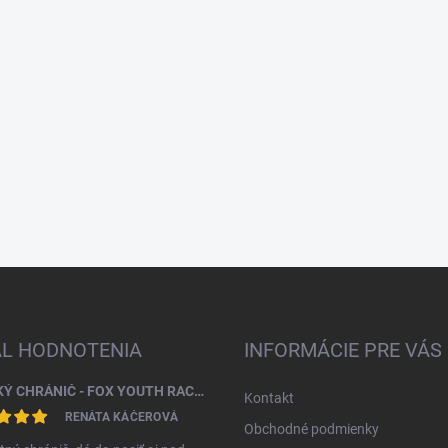
AL HODNOTENIA
INFORMÁCIE PRE VÁS
DETSKÝ CHRÁNIČ - FOX YOUTH RACEFRAME IMPACT CE CHEST GUARD
Kontakt
RENÁTA KÁČEROVÁ
Obchodné podmienky