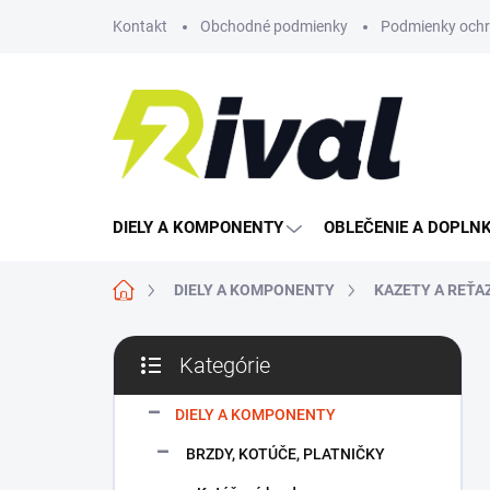
Prejsť
Kontakt
Obchodné podmienky
Podmienky ochr
na
obsah
DIELY A KOMPONENTY
OBLEČENIE A DOPLN
Domov
DIELY A KOMPONENTY
KAZETY A REŤA
B
Kategórie
o
Preskočiť
č
kategórie
n
DIELY A KOMPONENTY
ý
BRZDY, KOTÚČE, PLATNIČKY
p