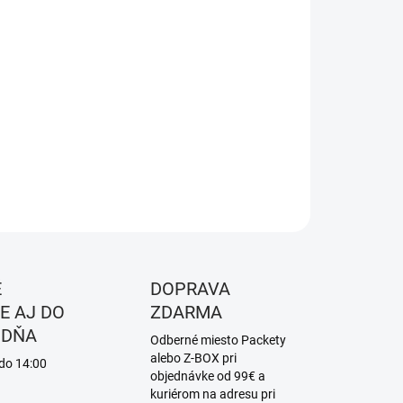
8.2026
NOSTI
UČENIA
−
+
Pridať do košíka
ILNÉ INFORMÁCIE
OPÝTAŤ SA
STRÁŽIŤ
É
DOPRAVA
E AJ DO
ZDARMA
 DŇA
Odberné miesto Packety
alebo Z-BOX pri
 do 14:00
objednávke od 99€ a
kuriérom na adresu pri