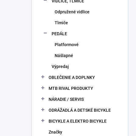
VIDLICE, TLMIČE
Odpružené vidlice
Tlmiče
PEDÁLE
Platformové
Nášlapné
Výpredaj
OBLEČENIE A DOPLNKY
MTB RIVAL PRODUKTY
NÁRADIE / SERVIS
ODRÁŽADLÁ A DETSKÉ BICYKLE
BICYKLE A ELEKTRO BICYKLE
Značky