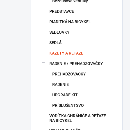
Bezdušové ventilky
PREDSTAVCE
RIADITKÁ NA BICYKEL
SEDLOVKY
SEDLÁ
KAZETY A REŤAZE
RADENIE / PREHADZOVAČKY
PREHADZOVAČKY
RADENIE
UPGRADE KIT
PRÍSLUŠENTSVO
VODÍTKA CHRÁNIČE A REŤAZE
NA BICYKEL