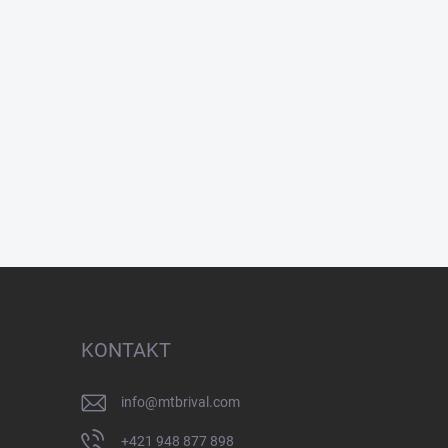
KONTAKT
info
@
mtbrival.com
+421 948 877 898