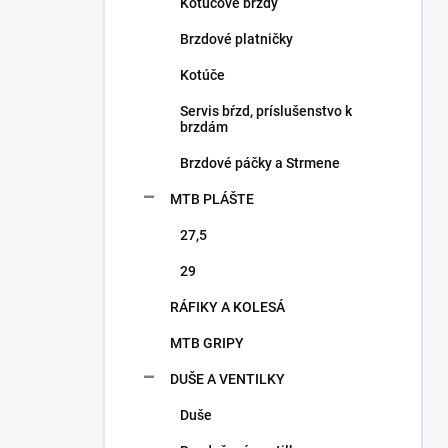
a
Kotúčové brzdy
n
Brzdové platničky
e
l
Kotúče
Servis bŕzd, príslušenstvo k
brzdám
Brzdové páčky a Strmene
MTB PLÁŠTE
27,5
29
RÁFIKY A KOLESÁ
MTB GRIPY
DUŠE A VENTILKY
Duše