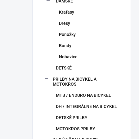
DÁMSKE
Kraťasy
Dresy
Ponožky
Bundy
Nohavice
DETSKÉ
PRILBY NA BICYKEL A
MOTOKROS
MTB / ENDURO NA BICYKEL
DH / INTEGRÁLNE NA BICYKEL
DETSKÉ PRILBY
MOTOKROS PRILBY