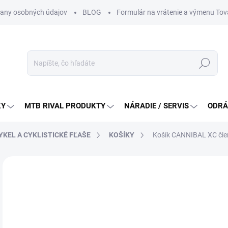
any osobných údajov
BLOG
Formulár na vrátenie a výmenu Tov
Hľadať
KY
MTB RIVAL PRODUKTY
NÁRADIE / SERVIS
ODRÁ
YKEL A CYKLISTICKÉ FĽAŠE
KOŠÍKY
Košík CANNIBAL XC čier
Neohodnotené
Podrobnosti hodnotenia
ZNAČKA:
ELITE
15
Jedn
DO 
cena
MÔŽ