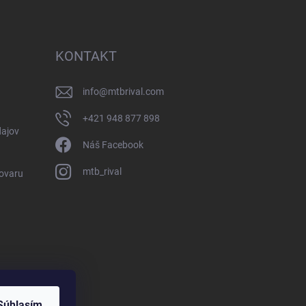
KONTAKT
info
@
mtbrival.com
+421 948 877 898
ajov
Náš Facebook
mtb_rival
Tovaru
Súhlasím