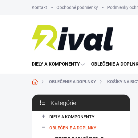
Prejsť
Kontakt
Obchodné podmienky
Podmienky ochr
na
obsah
DIELY A KOMPONENTY
OBLEČENIE A DOPLN
Domov
OBLEČENIE A DOPLNKY
KOŠÍKY NA BIC
B
Kategórie
o
Preskočiť
č
kategórie
n
DIELY A KOMPONENTY
ý
OBLEČENIE A DOPLNKY
p