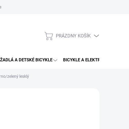
aru
PRÁZDNY KOŠÍK
NÁKUPNÝ
KOŠÍK
ŽADLÁ A DETSKÉ BICYKLE
BICYKLE A ELEKTRO BICYKLE
no/zelený lesklý
 €
otková
3 - 4 DNÍ U VÁS
:
EME DORUČIŤ