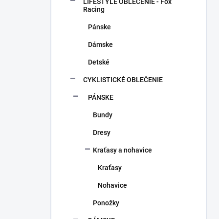
a
LIFESTYLE OBLEČENIE - Fox
n
Racing
e
Pánske
l
Dámske
Detské
CYKLISTICKÉ OBLEČENIE
PÁNSKE
Bundy
Dresy
Kraťasy a nohavice
Kraťasy
Nohavice
Ponožky