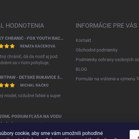
AL HODNOTENIA
INFORMÁCIE PRE VÁS
DETSKÝ CHRÁNIČ - FOX YOUTH RACEFRAME IMPACT CE CHEST GUARD
Kontakt
RENÁTA KÁČEROVÁ
Obchodné podmienky
tný chránič, dá da nosiť aj pod
Podmienky ochrany osobných úd
, dobre sa v ňom pohybuje.
BLOG
FOX DIRTPAW - DETSKÉ RUKAVICE 3 - 5 ROKOV
Formulár na vrátenie a výmenu 
MICHAL RAČKO
ý model, vzdušné ľahké a super
20ML PODIUM FĽAŠA NA VODU
MICHAL RAČKO
úbory cookie, aby sme vám umožnili pohodlné
ná fľáša za vyššiu cenu