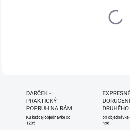
DO:
13.
MOŽ
DOR
DETA
DARČEK -
EXPRESN
PRAKTICKÝ
DORUČENI
POPRUH NA RÁM
DRUHÉHO
Ku každej objednávke od
pri objednávke
120€
hod.