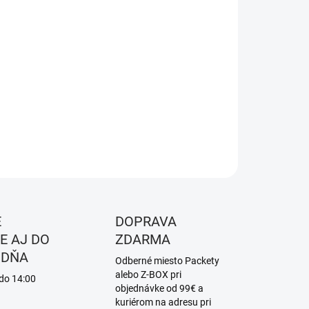
8.2026
NOSTI
UČENIA
−
+
Pridať do košíka
ILNÉ INFORMÁCIE
OPÝTAŤ SA
STRÁŽIŤ
É
DOPRAVA
E AJ DO
ZDARMA
 DŇA
Odberné miesto Packety
alebo Z-BOX pri
 do 14:00
objednávke od 99€ a
kuriérom na adresu pri