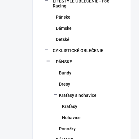
a
LIFESTYLE OBLEČENIE - Fox
n
Racing
e
Pánske
l
Dámske
Detské
CYKLISTICKÉ OBLEČENIE
PÁNSKE
Bundy
Dresy
Kraťasy a nohavice
Kraťasy
Nohavice
Ponožky