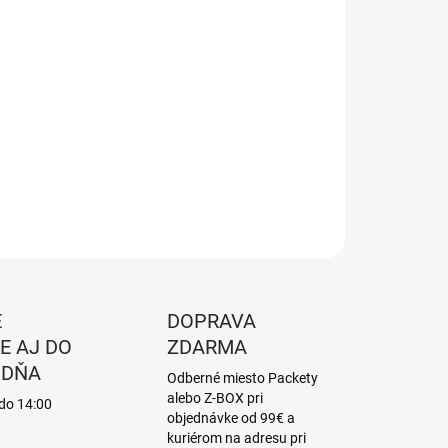
8.2026
NOSTI
UČENIA
−
+
Pridať do košíka
ILNÉ INFORMÁCIE
OPÝTAŤ SA
STRÁŽIŤ
É
DOPRAVA
E AJ DO
ZDARMA
 DŇA
Odberné miesto Packety
alebo Z-BOX pri
 do 14:00
objednávke od 99€ a
kuriérom na adresu pri