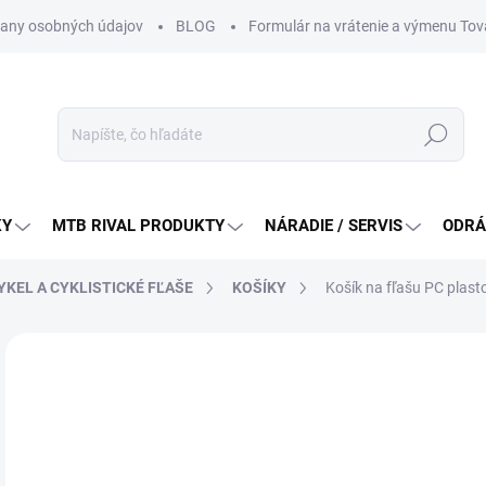
any osobných údajov
BLOG
Formulár na vrátenie a výmenu Tov
Hľadať
KY
MTB RIVAL PRODUKTY
NÁRADIE / SERVIS
ODRÁ
YKEL A CYKLISTICKÉ FĽAŠE
KOŠÍKY
Košík na fľašu PC plasto
Neohodnotené
Podrobnosti hodnotenia
ZNAČKA:
PRO
15
Jedn
DO 
cena
MÔŽ