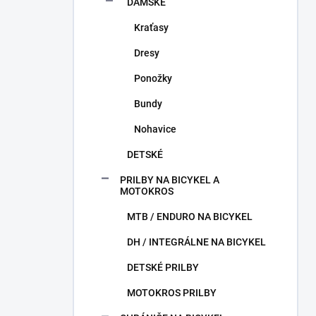
DÁMSKE
Kraťasy
Dresy
Ponožky
Bundy
Nohavice
DETSKÉ
PRILBY NA BICYKEL A
MOTOKROS
MTB / ENDURO NA BICYKEL
DH / INTEGRÁLNE NA BICYKEL
DETSKÉ PRILBY
MOTOKROS PRILBY