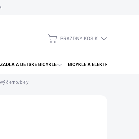
aru
PRÁZDNY KOŠÍK
NÁKUPNÝ
KOŠÍK
ŽADLÁ A DETSKÉ BICYKLE
BICYKLE A ELEKTRO BICYKLE
vý čierno/biely
,95 €
otková
3 - 4 DNÍ U VÁS
:
EME DORUČIŤ