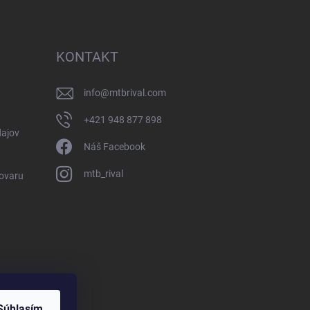
KONTAKT
info
@
mtbrival.com
+421 948 877 898
ajov
Náš Facebook
mtb_rival
Tovaru
Súhlasím