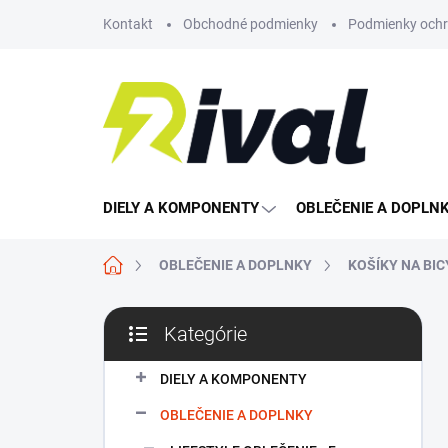
Prejsť
Kontakt
Obchodné podmienky
Podmienky ochr
na
obsah
DIELY A KOMPONENTY
OBLEČENIE A DOPLN
Domov
OBLEČENIE A DOPLNKY
KOŠÍKY NA BIC
B
Kategórie
o
Preskočiť
č
kategórie
n
DIELY A KOMPONENTY
ý
OBLEČENIE A DOPLNKY
p