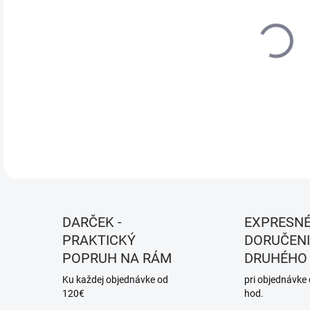
DO:
12.
MOŽ
DOR
DETA
DARČEK -
EXPRESN
PRAKTICKÝ
DORUČENI
POPRUH NA RÁM
DRUHÉHO
Ku každej objednávke od
pri objednávke
120€
hod.