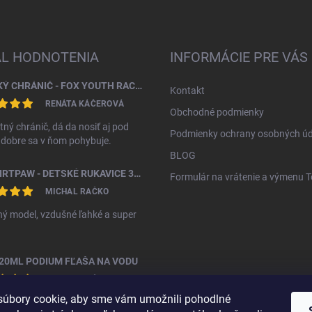
AL HODNOTENIA
INFORMÁCIE PRE VÁS
DETSKÝ CHRÁNIČ - FOX YOUTH RACEFRAME IMPACT CE CHEST GUARD
Kontakt
RENÁTA KÁČEROVÁ
Obchodné podmienky
tný chránič, dá da nosiť aj pod
Podmienky ochrany osobných úd
, dobre sa v ňom pohybuje.
BLOG
FOX DIRTPAW - DETSKÉ RUKAVICE 3 - 5 ROKOV
Formulár na vrátenie a výmenu 
MICHAL RAČKO
ý model, vzdušné ľahké a super
20ML PODIUM FĽAŠA NA VODU
MICHAL RAČKO
úbory cookie, aby sme vám umožnili pohodlné
ná fľáša za vyššiu cenu