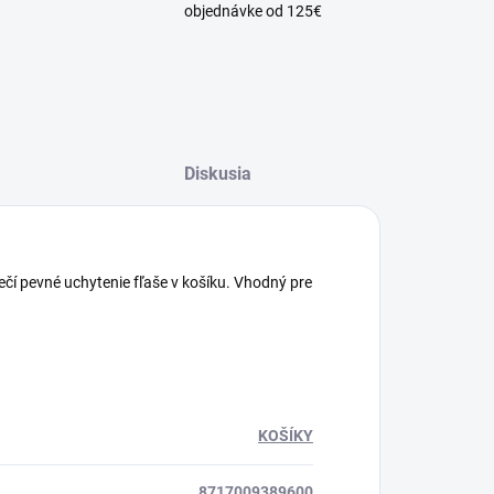
objednávke od 125€
Diskusia
čí pevné uchytenie fľaše v košíku. Vhodný pre
KOŠÍKY
8717009389600