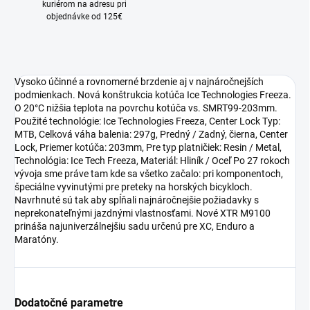
kuriérom na adresu pri
objednávke od 125€
Vysoko účinné a rovnomerné brzdenie aj v najnáročnejších
podmienkach. Nová konštrukcia kotúča Ice Technologies Freeza.
O 20°C nižšia teplota na povrchu kotúča vs. SMRT99-203mm.
Použité technológie: Ice Technologies Freeza, Center Lock Typ:
MTB, Celková váha balenia: 297g, Predný / Zadný, čierna, Center
Lock, Priemer kotúča: 203mm, Pre typ platničiek: Resin / Metal,
Technológia: Ice Tech Freeza, Materiál: Hliník / Oceľ Po 27 rokoch
vývoja sme práve tam kde sa všetko začalo: pri komponentoch,
špeciálne vyvinutými pre preteky na horských bicykloch.
Navrhnuté sú tak aby spĺňali najnáročnejšie požiadavky s
neprekonateľnými jazdnými vlastnosťami. Nové XTR M9100
prináša najuniverzálnejšiu sadu určenú pre XC, Enduro a
Maratóny.
Dodatočné parametre