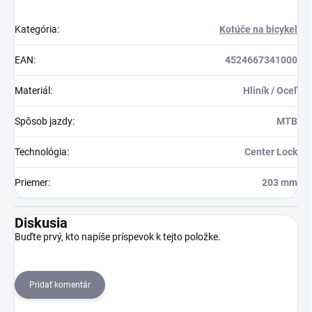
Kategória
:
Kotúče na bicykel
EAN
:
4524667341000
Materiál
:
Hliník / Oceľ
Spôsob jazdy
:
MTB
Technológia
:
Center Lock
Priemer
:
203 mm
Diskusia
Buďte prvý, kto napíše príspevok k tejto položke.
Pridať komentár