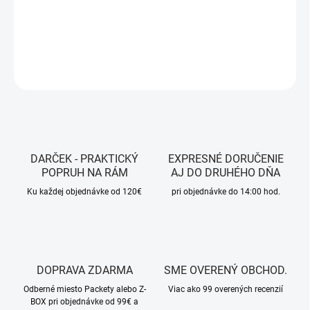
DETAILNÉ INFORMÁCIE
OPÝTAŤ SA
STRÁŽIŤ
DARČEK - PRAKTICKÝ
EXPRESNÉ DORUČENIE
POPRUH NA RÁM
AJ DO DRUHÉHO DŇA
Ku každej objednávke od 120€
pri objednávke do 14:00 hod.
DOPRAVA ZDARMA
SME OVERENÝ OBCHOD.
Odberné miesto Packety alebo Z-
Viac ako 99 overených recenzií
BOX pri objednávke od 99€ a