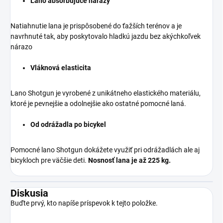
Lano absorbujúce nárazy
Natiahnutie lana je prispôsobené do ťažších terénov a je
navrhnuté tak, aby poskytovalo hladkú jazdu bez akýchkoľvek
nárazo
Vláknová elasticita
Lano Shotgun je vyrobené z unikátneho elastického materiálu,
ktoré je pevnejšie a odolnejšie ako ostatné pomocné laná.
Od odrážadla po bicykel
Pomocné lano Shotgun dokážete využiť pri odrážadlách ale aj
bicykloch pre väčšie deti.
Nosnosť lana je až 225 kg.
Diskusia
Buďte prvý, kto napíše príspevok k tejto položke.