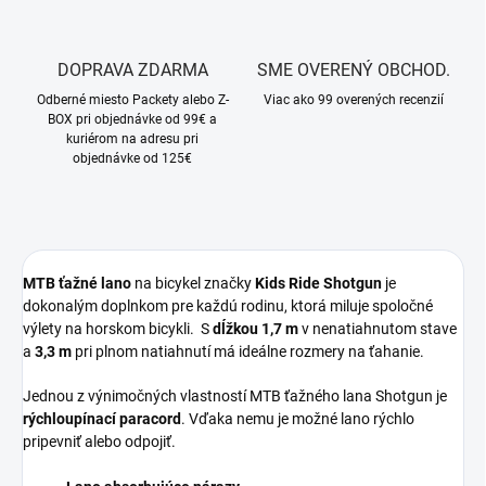
DOPRAVA ZDARMA
SME OVERENÝ OBCHOD.
Odberné miesto Packety alebo Z-
Viac ako 99 overených recenzií
BOX pri objednávke od 99€ a
kuriérom na adresu pri
objednávke od 125€
MTB ťažné lano
na bicykel značky
Kids Ride Shotgun
je
dokonalým doplnkom pre každú rodinu, ktorá miluje spoločné
výlety na horskom bicykli. S
dĺžkou 1,7 m
v nenatiahnutom stave
a
3,3 m
pri plnom natiahnutí má ideálne rozmery na ťahanie.
Jednou z výnimočných vlastností MTB ťažného lana Shotgun je
rýchloupínací paracord
. Vďaka nemu je možné lano rýchlo
pripevniť alebo odpojiť.