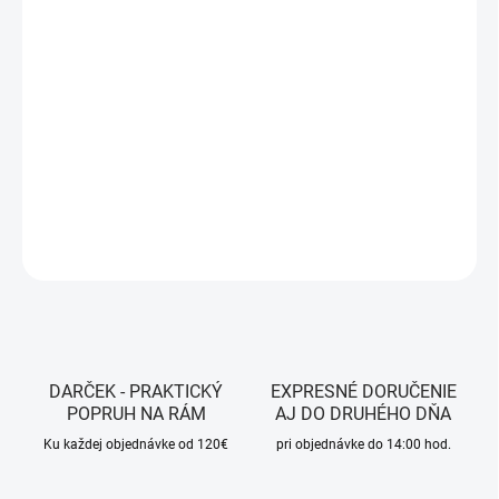
MOŽNOSTI
DORUČENIA
−
+
Pridať do košíka
Kids Ride Shotgun
DETAILNÉ INFORMÁCIE
OPÝTAŤ SA
STRÁŽIŤ
DARČEK - PRAKTICKÝ
EXPRESNÉ DORUČENIE
POPRUH NA RÁM
AJ DO DRUHÉHO DŇA
Ku každej objednávke od 120€
pri objednávke do 14:00 hod.