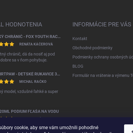
AL HODNOTENIA
INFORMÁCIE PRE VÁS
DETSKÝ CHRÁNIČ - FOX YOUTH RACEFRAME IMPACT CE CHEST GUARD
Kontakt
RENÁTA KÁČEROVÁ
Obchodné podmienky
tný chránič, dá da nosiť aj pod
Podmienky ochrany osobných úd
, dobre sa v ňom pohybuje.
BLOG
FOX DIRTPAW - DETSKÉ RUKAVICE 3 - 5 ROKOV
Formulár na vrátenie a výmenu 
MICHAL RAČKO
ý model, vzdušné ľahké a super
20ML PODIUM FĽAŠA NA VODU
MICHAL RAČKO
úbory cookie, aby sme vám umožnili pohodlné
ná fľáša za vyššiu cenu