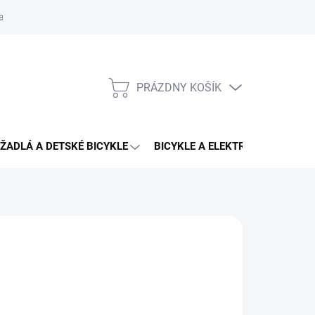
aru
PRÁZDNY KOŠÍK
NÁKUPNÝ
KOŠÍK
ŽADLÁ A DETSKÉ BICYKLE
BICYKLE A ELEKTRO BICYKLE
,90 €
79,90 €
otková
ĽTE VARIANT
: