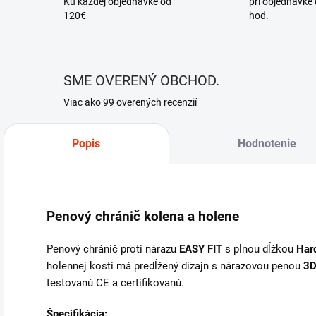
Ku každej objednávke od
pri objednávke
120€
hod.
SME OVERENÝ OBCHOD.
Viac ako 99 overených recenzií
Popis
Hodnotenie
Penový chránič kolena a holene
Penový chránič proti nárazu
EASY FIT
s plnou dĺžkou
Hard
holennej kosti má predĺžený dizajn s nárazovou penou
3D
testovanú CE a certifikovanú.
Špecifikácia: