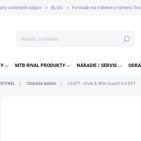
any osobných údajov
BLOG
Formulár na vrátenie a výmenu Tov
Hľadať
KY
MTB RIVAL PRODUKTY
NÁRADIE / SERVIS
ODRÁ
BICYKEL
Chániče kolien
LEATT - Knee & Shin Guard 3.0 EXT
Neohodnotené
Podrobnosti hodnotenia
ZNAČKA:
LEATT
89
Jedn
ZVO
cena