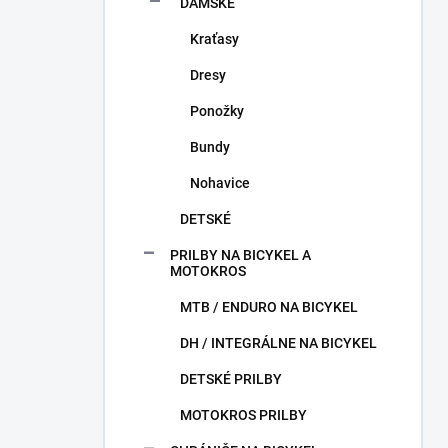
DÁMSKE
Kraťasy
Dresy
Ponožky
Bundy
Nohavice
DETSKÉ
PRILBY NA BICYKEL A
MOTOKROS
MTB / ENDURO NA BICYKEL
DH / INTEGRÁLNE NA BICYKEL
DETSKÉ PRILBY
MOTOKROS PRILBY