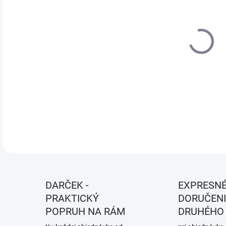
VEĽ
MÔŽ
MOŽ
Farb
DETA
DARČEK -
EXPRESN
PRAKTICKÝ
DORUČENI
POPRUH NA RÁM
DRUHÉHO