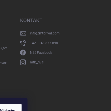
KONTAKT
info
@
mtbrival.com
+421 948 877 898
ajov
Náš Facebook
mtb_rival
Tovaru
Súhlasím