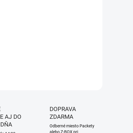
KOSŤ
EME DORUČIŤ DO:
ZVOĽTE VARIANT
NOSTI DORUČENIA
−
+
Pridať do košíka
a -
White/black
ILNÉ INFORMÁCIE
OPÝTAŤ SA
STRÁŽIŤ
É
DOPRAVA
E AJ DO
ZDARMA
 DŇA
Odberné miesto Packety
alebo Z-BOX pri