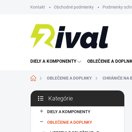
Prejsť
Kontakt
Obchodné podmienky
Podmienky ochr
na
obsah
DIELY A KOMPONENTY
OBLEČENIE A DOPLN
Domov
OBLEČENIE A DOPLNKY
CHRÁNIČE NA 
B
Kategórie
o
Preskočiť
č
kategórie
n
DIELY A KOMPONENTY
ý
OBLEČENIE A DOPLNKY
p