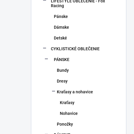
a
LIFESTYLE OBLEČENIE - Fox
n
Racing
e
Pánske
l
Dámske
Detské
CYKLISTICKÉ OBLEČENIE
PÁNSKE
Bundy
Dresy
Kraťasy a nohavice
Kraťasy
Nohavice
Ponožky