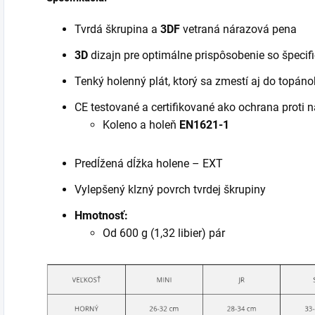
Tvrdá škrupina a
3DF
vetraná nárazová pena
3D
dizajn pre optimálne prispôsobenie so špeci
Tenký holenný plát, ktorý sa zmestí aj do topáno
CE testované a certifikované ako ochrana proti n
Koleno a holeň
EN1621-1
Predĺžená dĺžka holene – EXT
Vylepšený klzný povrch tvrdej škrupiny
Hmotnosť:
Od 600 g (1,32 libier) pár