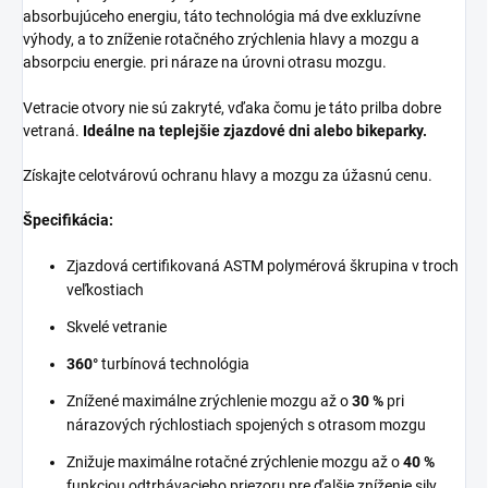
absorbujúceho energiu, táto technológia má dve exkluzívne
výhody, a to zníženie rotačného zrýchlenia hlavy a mozgu a
absorpciu energie. pri náraze na úrovni otrasu mozgu.
Vetracie otvory nie sú zakryté, vďaka čomu je táto prilba dobre
vetraná.
Ideálne na teplejšie zjazdové dni alebo bikeparky.
Získajte celotvárovú ochranu hlavy a mozgu za úžasnú cenu.
Špecifikácia:
Zjazdová certifikovaná ASTM polymérová škrupina v troch
veľkostiach
Skvelé vetranie
360°
turbínová technológia
Znížené maximálne zrýchlenie mozgu až o
30 %
pri
nárazových rýchlostiach spojených s otrasom mozgu
Znižuje maximálne rotačné zrýchlenie mozgu až o
40 %
funkciou odtrhávacieho priezoru pre ďalšie zníženie sily