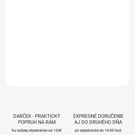
MÔŽEME DORUČIŤ DO:
ZVOĽTE VARIANT
MOŽNOSTI DORUČENIA
−
+
Pridať do košíka
Farba - Black
DETAILNÉ INFORMÁCIE
OPÝTAŤ SA
STRÁŽIŤ
DARČEK - PRAKTICKÝ
EXPRESNÉ DORUČENIE
POPRUH NA RÁM
AJ DO DRUHÉHO DŇA
Ku každej objednávke od 120€
pri objednávke do 14:00 hod.