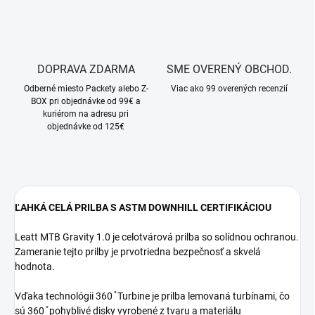
DOPRAVA ZDARMA
SME OVERENÝ OBCHOD.
Odberné miesto Packety alebo Z-
Viac ako 99 overených recenzií
BOX pri objednávke od 99€ a
kuriérom na adresu pri
objednávke od 125€
ĽAHKÁ CELÁ PRILBA S ASTM DOWNHILL CERTIFIKÁCIOU
Leatt MTB Gravity 1.0 je celotvárová prilba so solídnou ochranou.
Zameranie tejto prilby je prvotriedna bezpečnosť a skvelá
hodnota.
Vďaka technológii 360 ̊ Turbine je prilba lemovaná turbínami, čo
sú 360 ̊ pohyblivé disky vyrobené z tvaru a materiálu