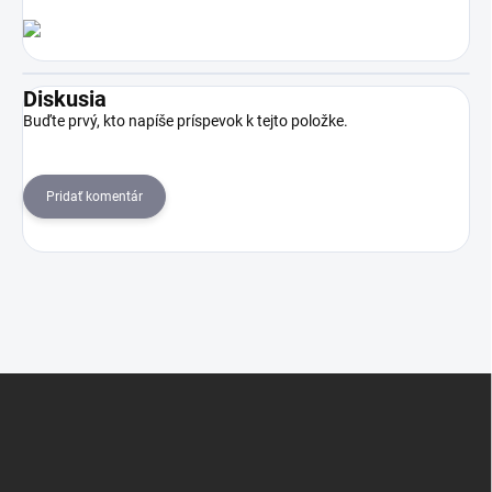
Diskusia
Buďte prvý, kto napíše príspevok k tejto položke.
Pridať komentár
Z
á
p
ä
t