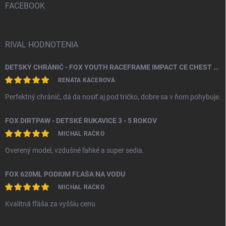
i
FACEBOOK
e
RIVAL HODNOTENIA
DETSKÝ CHRÁNIČ - FOX YOUTH RACEFRAME IMPACT CE CHEST GUARD
RENÁTA KÁČEROVÁ
Perfektný chránič, dá da nosiť aj pod tričko, dobre sa v ňom pohybuje.
FOX DIRTPAW - DETSKÉ RUKAVICE 3 - 5 ROKOV
MICHAL RAČKO
Overený model, vzdušné ľahké a super sedia.
FOX 620ML PODIUM FĽAŠA NA VODU
MICHAL RAČKO
Kvalitná fľáša za vyššiu cenu